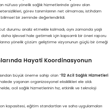
nan nüfusa yönelik sağlık hizmetlerinde görev alan
yetersizlikleri, görev tanımlarının net olmaması, istihdam
 bilimsel bir zeminde değerlendirildi.
vcut durumu analiz etmekle kalmadı, aynı zamanda yaşlı
ni daha işlevsel hale getirmek için kapsamlı bir öneri raporu
larına yönelik çözüm geliştirme vizyonunun güçlü bir örneği
 Anlarında Hayati Koordinasyonun
çısından büyük öneme sahip olan “
112 Acil Sağlık Hizmetleri
alede yaşanan organizasyonel eksiklikleri ele aldı.
de, acil sağlık hizmetlerinin hız, etkinlik ve teknoloji
syon kapasitesi, eğitim standartları ve saha uygulamaları