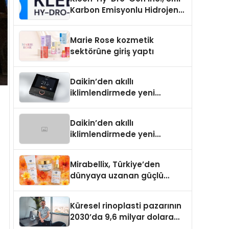
Karbon Emisyonlu Hidrojen
Isıtma Teknolojisinde ISO ve
TSSA Düzenleyici Onaylarını
Marie Rose kozmetik
Aldı
sektörüne giriş yaptı
Daikin’den akıllı
iklimlendirmede yeni
dönem: Madoka Plus
Türkiye’de
Daikin’den akıllı
iklimlendirmede yeni
dönem: Madoka Plus
Türkiye’de
Mirabellix, Türkiye’den
dünyaya uzanan güçlü
büyümesini sürdürüyor
Küresel rinoplasti pazarının
2030’da 9,6 milyar dolara
ulaşması bekleniyor