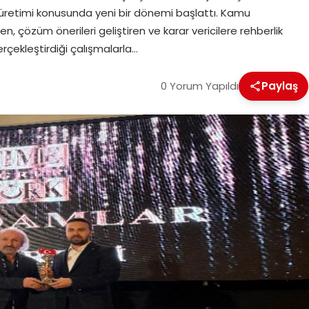
üretimi konusunda yeni bir dönemi başlattı. Kamu
en, çözüm önerileri geliştiren ve karar vericilere rehberlik
çekleştirdiği çalışmalarla…
0 Yorum Yapıldı
Paylaş