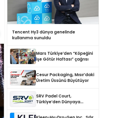
Tencent Hy3 dünya genelinde
kullanıma sunuldu
Mars Türkiye’den “Köpeğini
İşe Götür Haftası” çağrısı
Cesur Packaging, Mısır’daki
Üretim Üssünü Büyütüyor
SRV Padel Court,
Türkiye’den Dünyaya
Uzanan Padel Kort
Üretiminde Güvenin Adresi
Kleen-Hy-Dro-Gen Inc., Sıfır