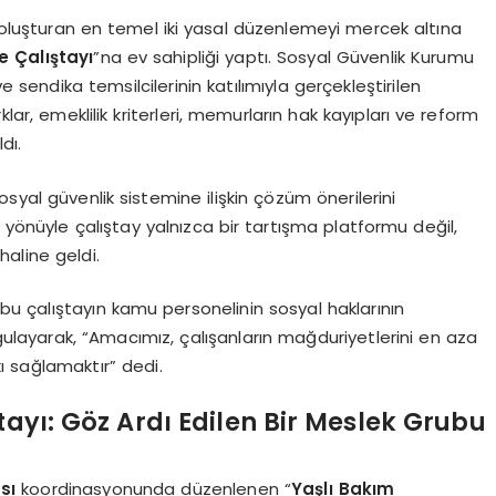
 oluşturan en temel iki yasal düzenlemeyi mercek altına
e Çalıştayı
”na ev sahipliği yaptı. Sosyal Güvenlik Kurumu
 sendika temsilcilerinin katılımıyla gerçekleştirilen
lar, emeklilik kriterleri, memurların hak kayıpları ve reform
dı.
syal güvenlik sistemine ilişkin çözüm önerilerini
 yönüyle çalıştay yalnızca bir tartışma platformu değil,
haline geldi.
u çalıştayın kamu personelinin sosyal haklarının
rgulayarak, “Amacımız, çalışanların mağduriyetlerini en aza
ı sağlamaktır” dedi.
tayı: Göz Ardı Edilen Bir Meslek Grubu
sı
koordinasyonunda düzenlenen “
Yaşlı Bakım