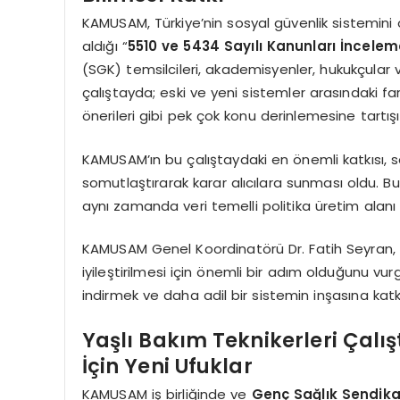
KAMUSAM, Türkiye’nin sosyal güvenlik sistemini
aldığı “
5510 ve 5434 Sayılı Kanunları İncelem
(SGK) temsilcileri, akademisyenler, hukukçular ve
çalıştayda; eski ve yeni sistemler arasındaki fark
önerileri gibi pek çok konu derinlemesine tartışıl
KAMUSAM’ın bu çalıştaydaki en önemli katkısı, so
somutlaştırarak karar alıcılara sunması oldu. Bu
aynı zamanda veri temelli politika üretim alanı 
KAMUSAM Genel Koordinatörü Dr. Fatih Seyran, b
iyileştirilmesi için önemli bir adım olduğunu vu
indirmek ve daha adil bir sistemin inşasına katk
Yaşlı Bakım Teknikerleri Çalış
İçin Yeni Ufuklar
KAMUSAM iş birliğinde ve
Genç Sağlık Sendika