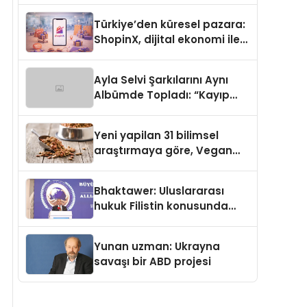
Türkiye’den küresel pazara:
ShopinX, dijital ekonomi ile
gerçek dünya alışverişini bir
araya getirmeyi hedefliyor
Ayla Selvi Şarkılarını Aynı
Albümde Topladı: “Kayıp
Kasetler 1” 31 Temmuz’da
Yayında
Yeni yapilan 31 bilimsel
araştırmaya göre, Vegan
Köpek Maması ve Vegan
Kedi Mamasının İyi
Bhaktawer: Uluslararası
Sindirildiğini Ortaya Koydu
hukuk Filistin konusunda
çifte standart uyguluyor
Yunan uzman: Ukrayna
savaşı bir ABD projesi