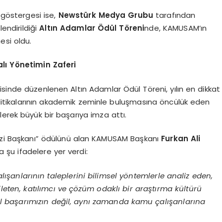
göstergesi ise,
Newstürk Medya Grubu
tarafından
lendirildiği
Altın Adamlar Ödül Töreni
nde, KAMUSAM’ın
esi oldu.
alı Yönetimin Zaferi
sinde düzenlenen Altın Adamlar Ödül Töreni, yılın en dikkat
politikalarının akademik zeminle buluşmasına öncülük eden
erek büyük bir başarıya imza attı.
kezi Başkanı” ödülünü alan KAMUSAM Başkanı
Furkan Ali
 şu ifadelere yer verdi:
anlarının taleplerini bilimsel yöntemlerle analiz eden,
ileten, katılımcı ve çözüm odaklı bir araştırma kültürü
l başarımızın değil, aynı zamanda kamu çalışanlarına