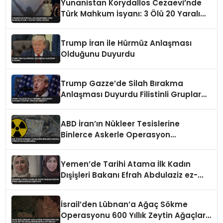
Yunanistan Korydallos Cezaevi’nde
Türk Mahkum İsyanı: 3 Ölü 20 Yaralı
İddiası
Trump İran ile Hürmüz Anlaşması
Olduğunu Duyurdu
Trump Gazze’de Silah Bırakma
Anlaşması Duyurdu Filistinli Gruplar
Reddetti
ABD İran’ın Nükleer Tesislerine
Binlerce Askerle Operasyon
Hazırlığında
Yemen’de Tarihi Atama İlk Kadın
Dışişleri Bakanı Efrah Abdulaziz ez-
Zube Oldu
İsrail’den Lübnan’a Ağaç Sökme
Operasyonu 600 Yıllık Zeytin Ağaçları