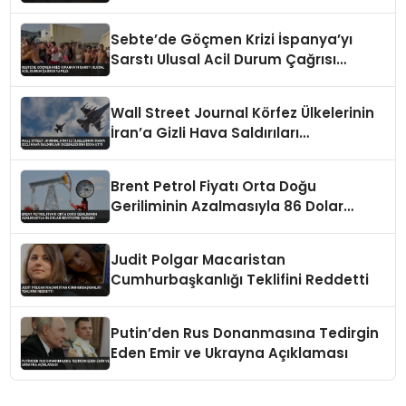
Kökleriyle Götürüldü
Sebte’de Göçmen Krizi İspanya’yı
Sarstı Ulusal Acil Durum Çağrısı
Yapıldı
Wall Street Journal Körfez Ülkelerinin
İran’a Gizli Hava Saldırıları
Düzenlediğini İddia Etti
Brent Petrol Fiyatı Orta Doğu
Geriliminin Azalmasıyla 86 Dolar
Seviyesine Geriledi
Judit Polgar Macaristan
Cumhurbaşkanlığı Teklifini Reddetti
Putin’den Rus Donanmasına Tedirgin
Eden Emir ve Ukrayna Açıklaması