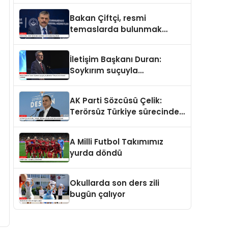
ve merhamet vardır
Bakan Çiftçi, resmi
temaslarda bulunmak
üzere Suriye’ye gidecek
İletişim Başkanı Duran:
Soykırım suçuyla
yargılananlar Türkiye’ye
tarih dersi veremez
AK Parti Sözcüsü Çelik:
Terörsüz Türkiye sürecinde
yeni bir aşamadayız
A Milli Futbol Takımımız
yurda döndü
Okullarda son ders zili
bugün çalıyor