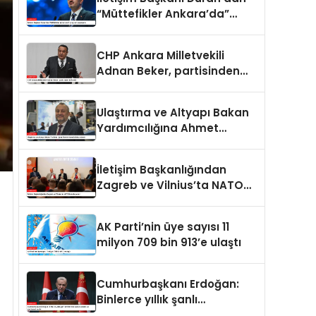
“Müttefikler Ankara’da”
programı paylaşımı
CHP Ankara Milletvekili
Adnan Beker, partisinden
istifa etti
Ulaştırma ve Altyapı Bakan
Yardımcılığına Ahmet
Hamdi Atalay atandı
İletişim Başkanlığından
Zagreb ve Vilnius’ta NATO
konulu panel
AK Parti’nin üye sayısı 11
milyon 709 bin 913’e ulaştı
Cumhurbaşkanı Erdoğan:
Binlerce yıllık şanlı
tarihimizde sadece adalet