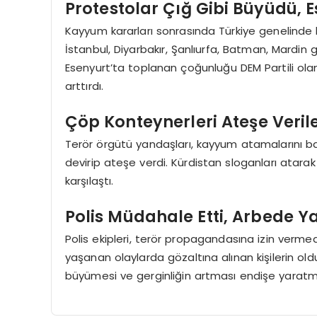
Protestolar Çığ Gibi Büyüdü, E
Kayyum kararları sonrasında Türkiye genelinde bi
İstanbul, Diyarbakır, Şanlıurfa, Batman, Mardin g
Esenyurt’ta toplanan çoğunluğu DEM Partili olan
arttırdı.
Çöp Konteynerleri Ateşe Veri
Terör örgütü yandaşları, kayyum atamalarını b
devirip ateşe verdi. Kürdistan sloganları atarak
karşılaştı.
Polis Müdahale Etti, Arbede Ya
Polis ekipleri, terör propagandasına izin ve
yaşanan olaylarda gözaltına alınan kişilerin oldu
büyümesi ve gerginliğin artması endişe yarat