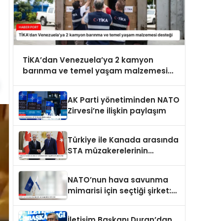
TİKA’dan Venezuela’ya 2 kamyon
barınma ve temel yaşam malzemesi
desteği
AK Parti yönetiminden NATO
Zirvesi’ne ilişkin paylaşım
Türkiye ile Kanada arasında
STA müzakerelerinin
başlatılmasına ilişkin ortak
bildiri
NATO’nun hava savunma
mimarisi için seçtiği şirket:
ASELSAN
İletişim Başkanı Duran’dan