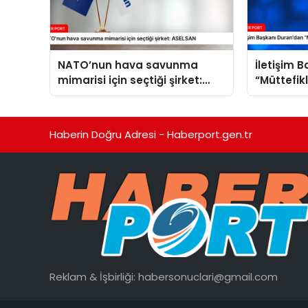
NATO’nun hava savunma
İletişim 
mimarisi için seçtiği şirket:
“Müttefik
ASELSAN
programı
Haberin Doğru Adresi - Haberport.gen.tr
Reklam & İşbirliği:
habersonuclari@gmail.com