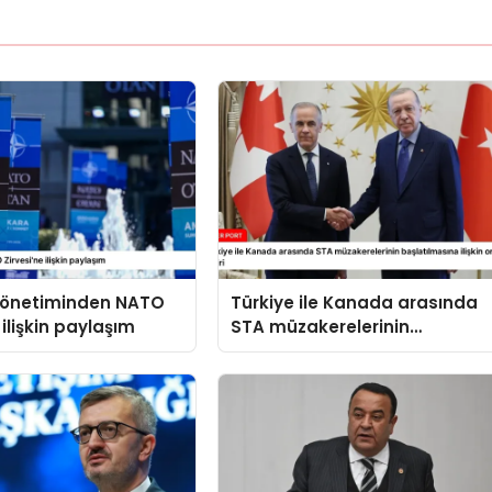
 yönetiminden NATO
Türkiye ile Kanada arasında
 ilişkin paylaşım
STA müzakerelerinin
başlatılmasına ilişkin ortak
bildiri