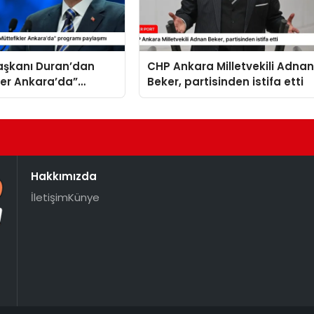
Başkanı Duran’dan
CHP Ankara Milletvekili Adna
ler Ankara’da”
Beker, partisinden istifa etti
 paylaşımı
Hakkımızda
İletişim
Künye