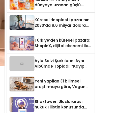
dünyaya uzanan güçlü
büyümesini sürdürüyor
Küresel rinoplasti pazarının
2030’da 9,6 milyar dolara
ulaşması bekleniyor
Türkiye’den küresel pazara:
ShopinX, dijital ekonomi ile
gerçek dünya alışverişini bir
araya getirmeyi hedefliyor
Ayla Selvi Şarkılarını Aynı
Albümde Topladı: “Kayıp
Kasetler 1” 31 Temmuz’da
Yayında
Yeni yapilan 31 bilimsel
araştırmaya göre, Vegan
Köpek Maması ve Vegan
Kedi Mamasının İyi
Bhaktawer: Uluslararası
Sindirildiğini Ortaya Koydu
hukuk Filistin konusunda
çifte standart uyguluyor