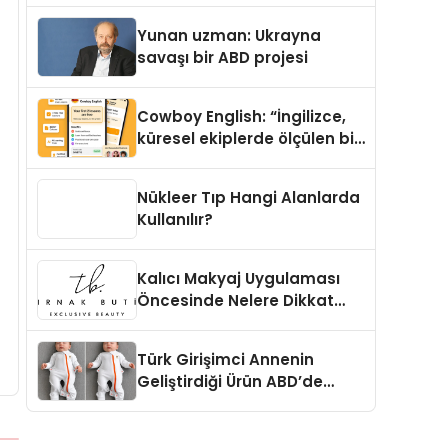
Yunan uzman: Ukrayna
savaşı bir ABD projesi
Cowboy English: “İngilizce,
küresel ekiplerde ölçülen bir
iş yetkinliğine dönüşüyor”
Nükleer Tıp Hangi Alanlarda
Kullanılır?
Kalıcı Makyaj Uygulaması
Öncesinde Nelere Dikkat
Edilmelidir?
Türk Girişimci Annenin
Geliştirdiği Ürün ABD’de
Bebeklerde Güvenli Uyku
Standardına Yeni Bir Bakış
Açısı Getiriyor.