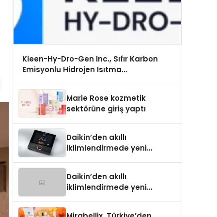
Kleen-Hy-Dro-Gen Inc., Sıfır Karbon
Emisyonlu Hidrojen Isıtma
Teknolojisinde ISO ve TSSA Düzenleyici
Onaylarını Aldı
Marie Rose kozmetik
sektörüne giriş yaptı
Daikin’den akıllı
iklimlendirmede yeni
dönem: Madoka Plus
Türkiye’de
Daikin’den akıllı
iklimlendirmede yeni
dönem: Madoka Plus
Türkiye’de
Mirabellix, Türkiye’den