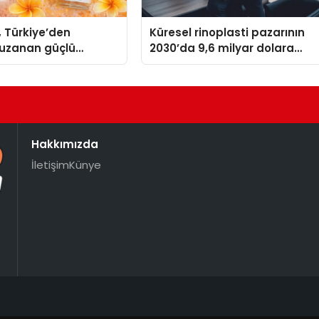
, Türkiye’den
Küresel rinoplasti pazarının
uzanan güçlü
2030’da 9,6 milyar dolara
ni sürdürüyor
ulaşması bekleniyor
Hakkımızda
İletişim
Künye