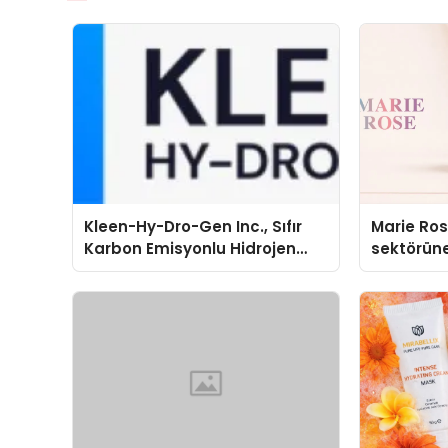
Kleen-Hy-Dro-Gen Inc., Sıfır
Marie Ro
Karbon Emisyonlu Hidrojen
sektörüne
Isıtma Teknolojisinde ISO ve
TSSA Düzenleyici Onaylarını
Aldı