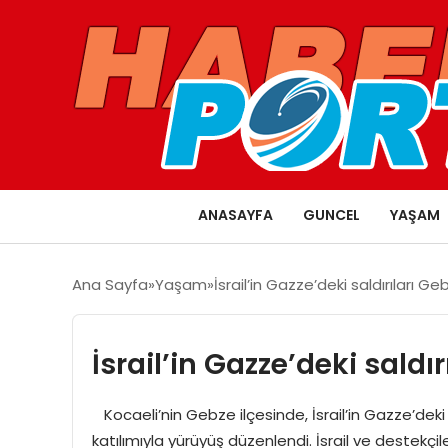
ANASAYFA
GUNCEL
YAŞAM
Ana Sayfa
Yaşam
İsrail’in Gazze’deki saldırıları G
İsrail’in Gazze’deki saldı
Kocaeli’nin Gebze ilçesinde, İsrail’in Gazze’deki 
katılımıyla yürüyüş düzenlendi. İsrail ve destekç