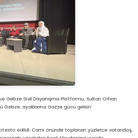
 ve Gebze Sivil Dayanışma Platformu, Sultan Orhan
rü Gebze, ayaklarına Gazze gücü gelsin’
ı protesto edildi. Cami önünde toplanan yüzlerce vatandaş,
güzergahı üzerinden Kent Meydanı’na yürüdü.