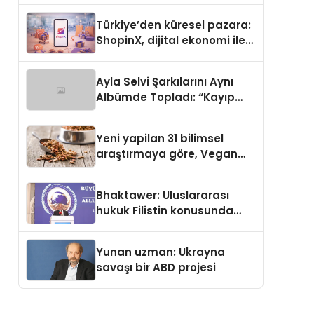
Türkiye’den küresel pazara:
ShopinX, dijital ekonomi ile
gerçek dünya alışverişini bir
araya getirmeyi hedefliyor
Ayla Selvi Şarkılarını Aynı
Albümde Topladı: “Kayıp
Kasetler 1” 31 Temmuz’da
Yayında
Yeni yapilan 31 bilimsel
araştırmaya göre, Vegan
Köpek Maması ve Vegan
Kedi Mamasının İyi
Bhaktawer: Uluslararası
Sindirildiğini Ortaya Koydu
hukuk Filistin konusunda
çifte standart uyguluyor
Yunan uzman: Ukrayna
savaşı bir ABD projesi