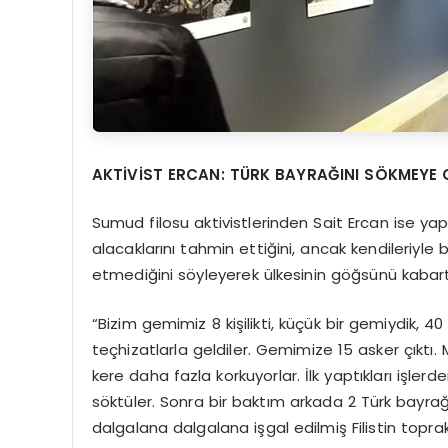
AKTİVİ
ST ERCAN: T
ÜRK BAYRAĞ
INI SÖKMEYE 
Sumud filosu aktivistlerinden Sait Ercan ise ya
alacaklarını tahmin ettiğini, ancak kendileriyle 
etmediğini söyleyerek ülkesinin göğsünü kabartt
“Bizim gemimiz 8 kişilikti, küçük bir gemiydik, 4
teçhizatlarla geldiler. Gemimize 15 asker çıktı
kere daha fazla korkuyorlar. İlk yaptıkları işlerd
söktüler. Sonra bir baktım arkada 2 Türk bayra
dalgalana dalgalana işgal edilmiş Filistin topra