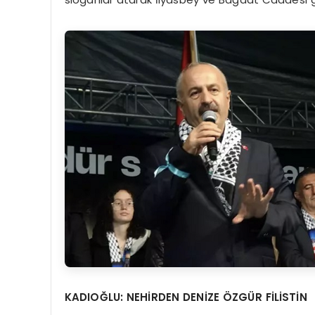
KADIOĞ
LU: NEHİ
RDEN DENİ
ZE ÖZG
ÜR FİLİ
STİN