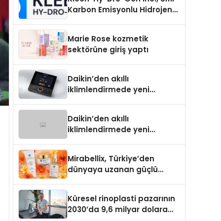
Karbon Emisyonlu Hidrojen
Isıtma Teknolojisinde ISO ve
TSSA Düzenleyici Onaylarını
Marie Rose kozmetik
Aldı
sektörüne giriş yaptı
Daikin’den akıllı
iklimlendirmede yeni
dönem: Madoka Plus
Türkiye’de
Daikin’den akıllı
iklimlendirmede yeni
dönem: Madoka Plus
Türkiye’de
Mirabellix, Türkiye’den
dünyaya uzanan güçlü
büyümesini sürdürüyor
Küresel rinoplasti pazarının
2030’da 9,6 milyar dolara
ulaşması bekleniyor