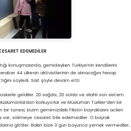
CESARET EDEMEDİ
LER
ptığı konuşmasında, gemideyken Türkiye’nin kendilerini
beraber 44 ülkenin aktivistlerinin de alınacağını hesap
ığını söyledi. Sait şöyle devam etti:
0 askerle geldiler. 20 sağda, 20 solda ve silahlı son sistem
. Müslümanlardan korkuyorlar ve Müslüman Türkler’den bir
en bir tanesi, bizim gemimizdeki Filistin bayraklarını acilen
ğı var, sökmeye cesaret bile edemediler. O bayrak
klarına gittiler. Bakın bize 3 gün boyunca yemek vermediler,