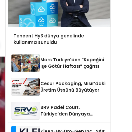
Tencent Hy3 dünya genelinde
kullanıma sunuldu
Mars Türkiye’den “Köpeğini
İşe Götür Haftası” çağrısı
Cesur Packaging, Mısır’daki
Üretim Üssünü Büyütüyor
SRV Padel Court,
Türkiye’den Dünyaya
Uzanan Padel Kort
Üretiminde Güvenin Adresi
Kleen-Hy-Dro-Gen Inc., Sıfır