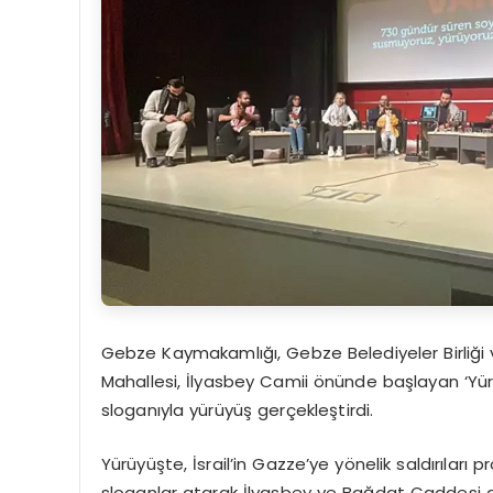
Gebze Kaymakamlığı, Gebze Belediyeler Birliği
Mahallesi, İlyasbey Camii önünde başlayan ‘Yü
sloganıyla yürüyüş gerçekleştirdi.
Yürüyüşte, İsrail’in Gazze’ye yönelik saldırılar
sloganlar atarak İlyasbey ve Bağdat Caddesi 