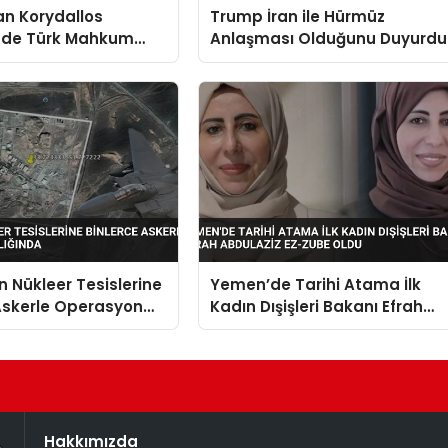
an Korydallos
Trump İran ile Hürmüz
nde Türk Mahkum
Anlaşması Olduğunu Duyurdu
Ölü 20 Yaralı İddiası
ın Nükleer Tesislerine
Yemen’de Tarihi Atama İlk
Askerle Operasyon
Kadın Dışişleri Bakanı Efrah
nda
Abdulaziz ez-Zube Oldu
Hakkımızda