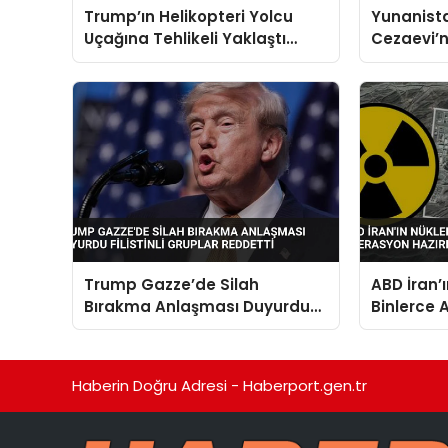
Trump’ın Helikopteri Yolcu
Yunanist
Uçağına Tehlikeli Yaklaştı
Cezaevi’
Hava Trafik Kontrolüyle
İsyanı: 3 
İletişim Kurulamadı
Trump Gazze’de Silah
ABD İran’
Bırakma Anlaşması Duyurdu
Binlerce 
Filistinli Gruplar Reddetti
Hazırlığı
Haberin Doğru Adresi - Haberport.gen.tr