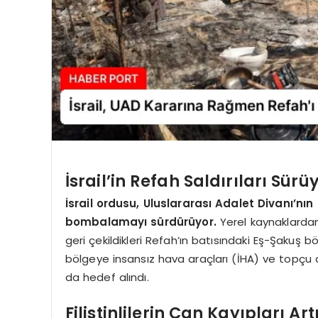
İsrail’in Refah Saldırıları Sürü
İsrail ordusu, Uluslararası Adalet Divanı’nı
bombalamayı sürdürüyor.
Yerel kaynaklardan 
geri çekildikleri Refah’ın batısındaki Eş-Şakuş böl
bölgeye insansız hava araçları (İHA) ve topçu atış
da hedef alındı.
Filistinlilerin Can Kayıpları Art