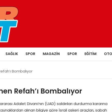
SAĞLIK
SPOR
MAGAZIN
SPOR
EĞITIM
OTO
Refah’ı Bombalıyor
ğmen Refah’ı Bombalıyor
uslararası Adalet Divanı’nın (UAD) saldırıları durdurma kararına
naklardan alınan bilgiye göre İsrail askeri araçları, sabah