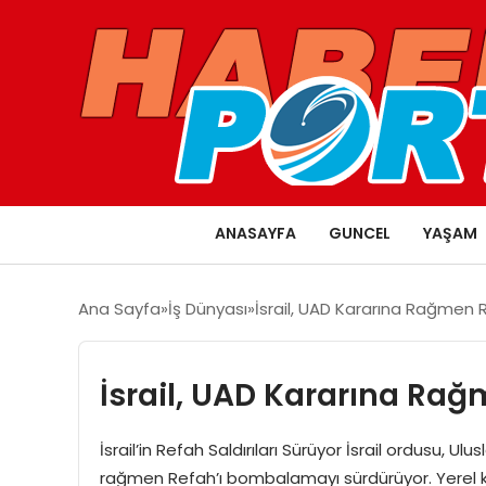
ANASAYFA
GUNCEL
YAŞAM
Ana Sayfa
İş Dünyası
İsrail, UAD Kararına Rağmen 
İsrail, UAD Kararına Ra
İsrail’in Refah Saldırıları Sürüyor İsrail ordusu, Ul
rağmen Refah’ı bombalamayı sürdürüyor. Yerel kay