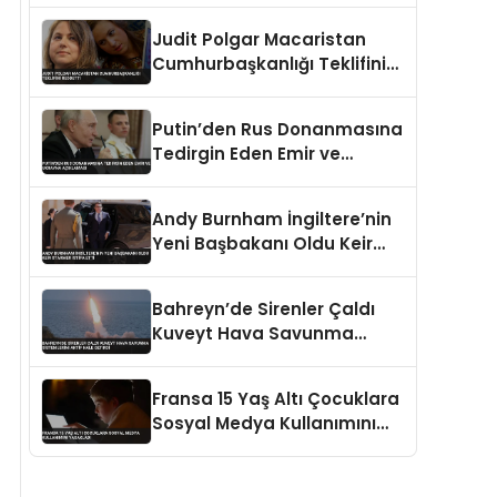
Judit Polgar Macaristan
Cumhurbaşkanlığı Teklifini
Reddetti
Putin’den Rus Donanmasına
Tedirgin Eden Emir ve
Ukrayna Açıklaması
Andy Burnham İngiltere’nin
Yeni Başbakanı Oldu Keir
Starmer İstifa Etti
Bahreyn’de Sirenler Çaldı
Kuveyt Hava Savunma
Sistemlerini Aktif Hale
Getirdi
Fransa 15 Yaş Altı Çocuklara
Sosyal Medya Kullanımını
Yasakladı