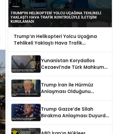
Trump’ın Helikopteri Yolcu Uçağına
Tehlikeli Yaklaştı Hava Trafik
Kontrolüyle İletişim Kurulamadı
Yunanistan Korydallos
Cezaevi’nde Türk Mahkum
İsyanı: 3 Ölü 20 Yaralı İddiası
Trump İran ile Hürmüz
Anlaşması Olduğunu
Duyurdu
Trump Gazze’de Silah
Bırakma Anlaşması Duyurdu
Filistinli Gruplar Reddetti
ABD İran’ın Nükleer