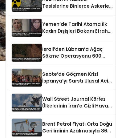
Tesislerine Binlerce Askerle
Operasyon Hazırlığında
Yemen’de Tarihi Atama İlk
Kadın Dışişleri Bakanı Efrah
Abdulaziz ez-Zube Oldu
İsrail’den Lübnan’a Ağaç
Sökme Operasyonu 600
Yıllık Zeytin Ağaçları
Kökleriyle Götürüldü
Sebte’de Göçmen Krizi
İspanya’yı Sarstı Ulusal Acil
Durum Çağrısı Yapıldı
Wall Street Journal Körfez
Ülkelerinin İran’a Gizli Hava
Saldırıları Düzenlediğini
İddia Etti
Brent Petrol Fiyatı Orta Doğu
Geriliminin Azalmasıyla 86
Dolar Seviyesine Geriledi