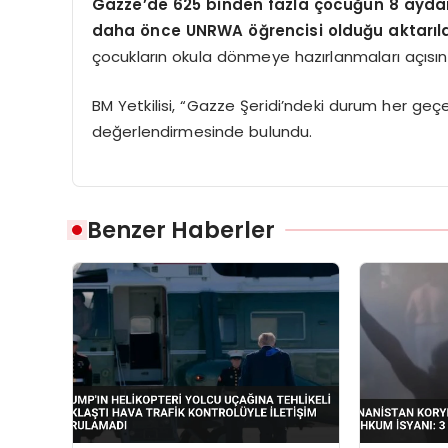
Gazze’de 625 binden fazla çocuğun 8 aydan 
daha önce UNRWA öğrencisi olduğu aktarıld
çocukların okula dönmeye hazırlanmaları açısın
BM Yetkilisi, “Gazze Şeridi’ndeki durum her geç
değerlendirmesinde bulundu.
Benzer Haberler