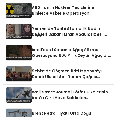
ABD İran’ın Nükleer Tesislerine
Binlerce Askerle Operasyon
Hazırlığında
Yemen’de Tarihi Atama İlk Kadın
Dışişleri Bakanı Efrah Abdulaziz ez-
Zube Oldu
İsrail’den Lübnan’a Ağaç Sökme
Operasyonu 600 Yıllık Zeytin Ağaçları
Kökleriyle Götürüldü
Sebte’de Göçmen Krizi İspanya’yı
Sarstı Ulusal Acil Durum Çağrısı
Yapıldı
Wall Street Journal Körfez Ülkelerinin
İran’a Gizli Hava Saldırıları
Düzenlediğini İddia Etti
Brent Petrol Fiyatı Orta Doğu