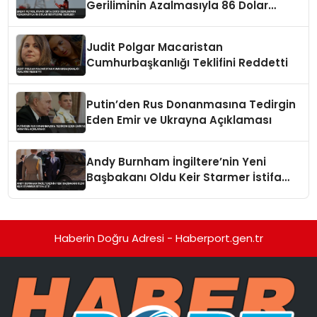
Geriliminin Azalmasıyla 86 Dolar
Seviyesine Geriledi
Judit Polgar Macaristan
Cumhurbaşkanlığı Teklifini Reddetti
Putin’den Rus Donanmasına Tedirgin
Eden Emir ve Ukrayna Açıklaması
Andy Burnham İngiltere’nin Yeni
Başbakanı Oldu Keir Starmer İstifa
Etti
Haberin Doğru Adresi - Haberport.gen.tr