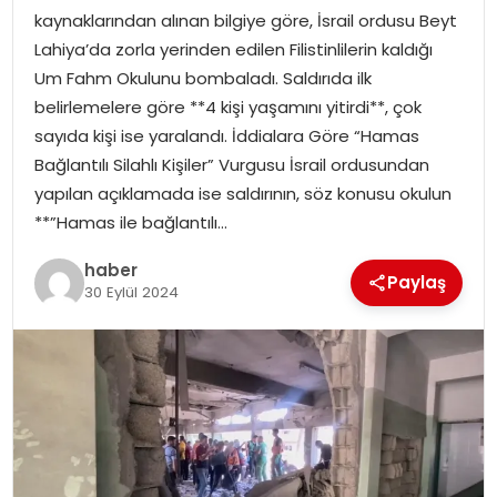
kaynaklarından alınan bilgiye göre, İsrail ordusu Beyt
Lahiya’da zorla yerinden edilen Filistinlilerin kaldığı
SPOR
Um Fahm Okulunu bombaladı. Saldırıda ilk
belirlemelere göre **4 kişi yaşamını yitirdi**, çok
EĞITIM
sayıda kişi ise yaralandı. İddialara Göre “Hamas
Bağlantılı Silahlı Kişiler” Vurgusu İsrail ordusundan
OTOMOBIL
yapılan açıklamada ise saldırının, söz konusu okulun
**”Hamas ile bağlantılı…
TEKNOLOJI
haber
Paylaş
EKONOMI
30 Eylül 2024