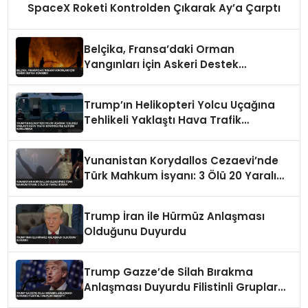
SpaceX Roketi Kontrolden Çıkarak Ay’a Çarptı
Belçika, Fransa’daki Orman
Yangınları İçin Askeri Destek
Gönderdi
Trump’ın Helikopteri Yolcu Uçağına
Tehlikeli Yaklaştı Hava Trafik
Kontrolüyle İletişim Kurulamadı
Yunanistan Korydallos Cezaevi’nde
Türk Mahkum İsyanı: 3 Ölü 20 Yaralı
İddiası
Trump İran ile Hürmüz Anlaşması
Olduğunu Duyurdu
Trump Gazze’de Silah Bırakma
Anlaşması Duyurdu Filistinli Gruplar
Reddetti