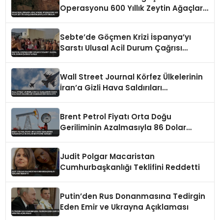
Operasyonu 600 Yıllık Zeytin Ağaçları
Kökleriyle Götürüldü
Sebte’de Göçmen Krizi İspanya’yı
Sarstı Ulusal Acil Durum Çağrısı
Yapıldı
Wall Street Journal Körfez Ülkelerinin
İran’a Gizli Hava Saldırıları
Düzenlediğini İddia Etti
Brent Petrol Fiyatı Orta Doğu
Geriliminin Azalmasıyla 86 Dolar
Seviyesine Geriledi
Judit Polgar Macaristan
Cumhurbaşkanlığı Teklifini Reddetti
Putin’den Rus Donanmasına Tedirgin
Eden Emir ve Ukrayna Açıklaması