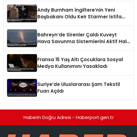
Andy Burnham İngiltere’nin Yeni
Başbakanı Oldu Keir Starmer İstifa
Etti
Bahreyn’de Sirenler Çaldı Kuveyt
Hava Savunma Sistemlerini Aktif Hale
Getirdi
Fransa 15 Yaş Altı Çocuklara Sosyal
Medya Kullanımını Yasakladı
Suriye’de Uluslararası Şam Tekstil
Fuarı Açıldı
Haberin Doğru Adresi - Haberport.gen.tr