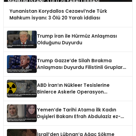
Yunanistan Korydallos Cezaevi’nde Türk
Mahkum İsyanı: 3 Ölü 20 Yaralı İddiası
Trump İran ile Hürmüz Anlaşması
Olduğunu Duyurdu
Trump Gazze’de Silah Bırakma
Anlaşması Duyurdu Filistinli Gruplar
Reddetti
ABD İran’ın Nükleer Tesislerine
Binlerce Askerle Operasyon
Hazırlığında
Yemen’de Tarihi Atama İlk Kadın
Dışişleri Bakanı Efrah Abdulaziz ez-
Zube Oldu
İsrail’den Lübnan’a Ağaç Sökme