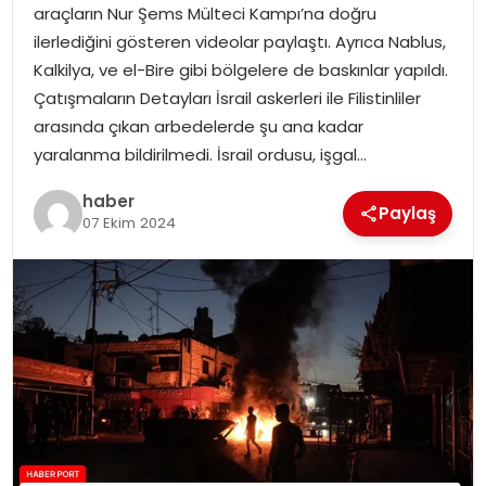
araçların Nur Şems Mülteci Kampı’na doğru
ilerlediğini gösteren videolar paylaştı. Ayrıca Nablus,
SPOR
Kalkilya, ve el-Bire gibi bölgelere de baskınlar yapıldı.
Çatışmaların Detayları İsrail askerleri ile Filistinliler
EĞITIM
arasında çıkan arbedelerde şu ana kadar
yaralanma bildirilmedi. İsrail ordusu, işgal…
OTOMOBIL
haber
Paylaş
07 Ekim 2024
TEKNOLOJI
EKONOMI