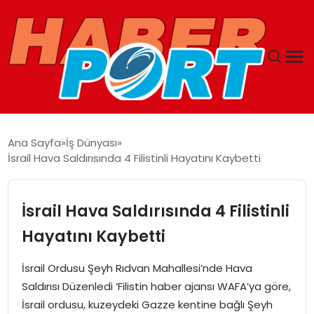
ANASAYFA
Ana Sayfa
İş Dünyası
İsrail Hava Saldırısında 4 Filistinli Hayatını Kaybetti
GUNCEL
YAŞAM
İsrail Hava Saldırısında 4 Filistinli
Hayatını Kaybetti
SAĞLIK
İsrail Ordusu Şeyh Rıdvan Mahallesi’nde Hava
SPOR
Saldırısı Düzenledi ‘Filistin haber ajansı WAFA’ya göre,
İsrail ordusu, kuzeydeki Gazze kentine bağlı Şeyh
MAGAZIN