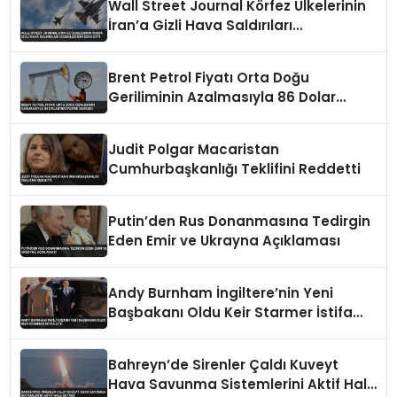
Wall Street Journal Körfez Ülkelerinin
İran’a Gizli Hava Saldırıları
Düzenlediğini İddia Etti
Brent Petrol Fiyatı Orta Doğu
Geriliminin Azalmasıyla 86 Dolar
Seviyesine Geriledi
Judit Polgar Macaristan
Cumhurbaşkanlığı Teklifini Reddetti
Putin’den Rus Donanmasına Tedirgin
Eden Emir ve Ukrayna Açıklaması
Andy Burnham İngiltere’nin Yeni
Başbakanı Oldu Keir Starmer İstifa
Etti
Bahreyn’de Sirenler Çaldı Kuveyt
Hava Savunma Sistemlerini Aktif Hale