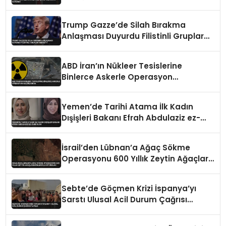
Trump Gazze’de Silah Bırakma
Anlaşması Duyurdu Filistinli Gruplar
Reddetti
ABD İran’ın Nükleer Tesislerine
Binlerce Askerle Operasyon
Hazırlığında
Yemen’de Tarihi Atama İlk Kadın
Dışişleri Bakanı Efrah Abdulaziz ez-
Zube Oldu
İsrail’den Lübnan’a Ağaç Sökme
Operasyonu 600 Yıllık Zeytin Ağaçları
Kökleriyle Götürüldü
Sebte’de Göçmen Krizi İspanya’yı
Sarstı Ulusal Acil Durum Çağrısı
Yapıldı