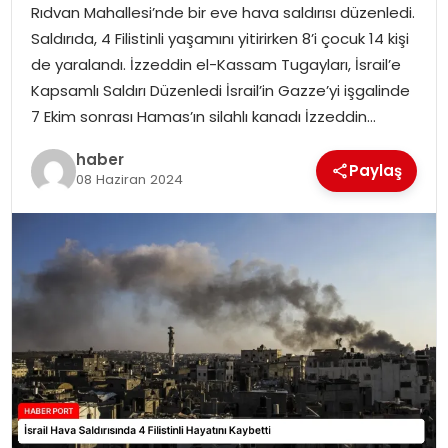
Rıdvan Mahallesi’nde bir eve hava saldırısı düzenledi.
Saldırıda, 4 Filistinli yaşamını yitirirken 8’i çocuk 14 kişi
SPOR
de yaralandı. İzzeddin el-Kassam Tugayları, İsrail’e
Kapsamlı Saldırı Düzenledi İsrail’in Gazze’yi işgalinde
EĞITIM
7 Ekim sonrası Hamas’ın silahlı kanadı İzzeddin…
OTOMOBIL
haber
Paylaş
08 Haziran 2024
TEKNOLOJI
EKONOMI