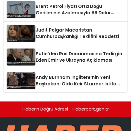
Brent Petrol Fiyatı Orta Doğu
Geriliminin Azalmasıyla 86 Dolar
Seviyesine Geriledi
Judit Polgar Macaristan
Cumhurbaşkanlığı Teklifini Reddetti
Putin’den Rus Donanmasına Tedirgin
Eden Emir ve Ukrayna Açıklaması
Andy Burnham İngiltere’nin Yeni
Başbakanı Oldu Keir Starmer İstifa
Etti
Haberin Doğru Adresi - Haberport.gen.tr