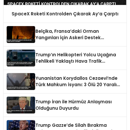
SpaceX Roketi Kontrolden Çıkarak Ay’a Çarptı
Belçika, Fransa’daki Orman
Yangınları İçin Askeri Destek
Gönderdi
Trump’ın Helikopteri Yolcu Uçağına
Tehlikeli Yaklaştı Hava Trafik
Kontrolüyle İletişim Kurulamadı
Yunanistan Korydallos Cezaevi’nde
Türk Mahkum İsyanı: 3 Ölü 20 Yaralı
İddiası
Trump İran ile Hürmüz Anlaşması
Olduğunu Duyurdu
Trump Gazze’de Silah Bırakma