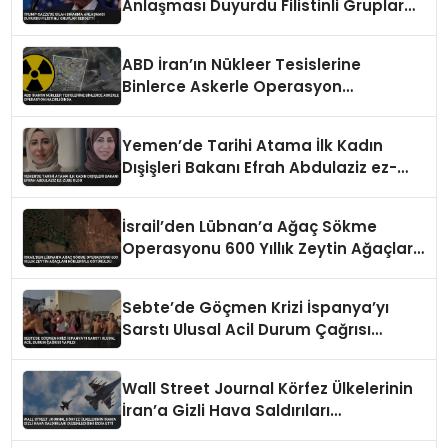
Anlaşması Duyurdu Filistinli Gruplar
Reddetti
ABD İran’ın Nükleer Tesislerine
Binlerce Askerle Operasyon
Hazırlığında
Yemen’de Tarihi Atama İlk Kadın
Dışişleri Bakanı Efrah Abdulaziz ez-
Zube Oldu
İsrail’den Lübnan’a Ağaç Sökme
Operasyonu 600 Yıllık Zeytin Ağaçları
Kökleriyle Götürüldü
Sebte’de Göçmen Krizi İspanya’yı
Sarstı Ulusal Acil Durum Çağrısı
Yapıldı
Wall Street Journal Körfez Ülkelerinin
İran’a Gizli Hava Saldırıları
Düzenlediğini İddia Etti