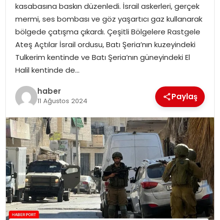
kasabasına baskın düzenledi. İsrail askerleri, gerçek
mermi, ses bombası ve göz yaşartıcı gaz kullanarak
SPOR
bölgede çatışma çıkardı. Çeşitli Bölgelere Rastgele
Ateş Açtılar İsrail ordusu, Batı Şeria’nın kuzeyindeki
EĞITIM
Tulkerim kentinde ve Batı Şeria’nın güneyindeki El
Halil kentinde de…
OTOMOBIL
haber
Paylaş
11 Ağustos 2024
TEKNOLOJI
EKONOMI