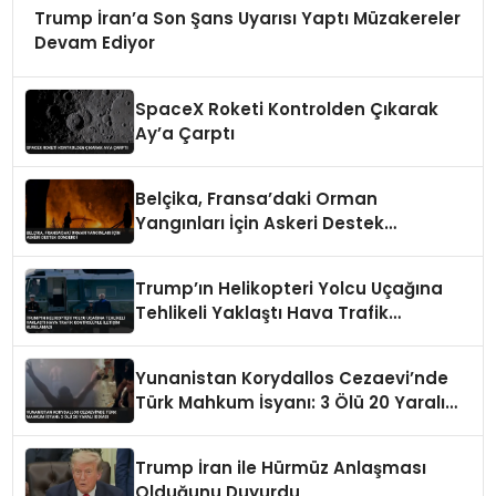
Trump İran’a Son Şans Uyarısı Yaptı Müzakereler
Devam Ediyor
SpaceX Roketi Kontrolden Çıkarak
Ay’a Çarptı
Belçika, Fransa’daki Orman
Yangınları İçin Askeri Destek
Gönderdi
Trump’ın Helikopteri Yolcu Uçağına
Tehlikeli Yaklaştı Hava Trafik
Kontrolüyle İletişim Kurulamadı
Yunanistan Korydallos Cezaevi’nde
Türk Mahkum İsyanı: 3 Ölü 20 Yaralı
İddiası
Trump İran ile Hürmüz Anlaşması
Olduğunu Duyurdu