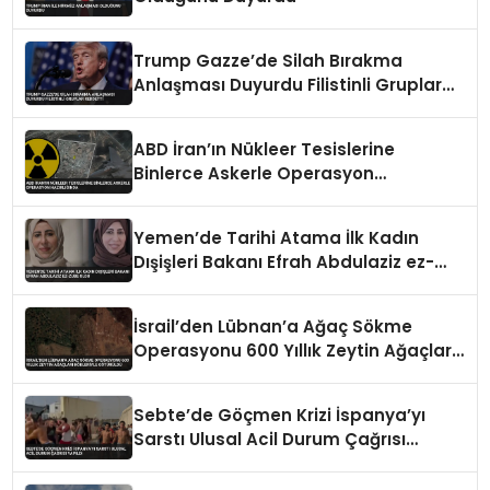
Trump Gazze’de Silah Bırakma
Anlaşması Duyurdu Filistinli Gruplar
Reddetti
ABD İran’ın Nükleer Tesislerine
Binlerce Askerle Operasyon
Hazırlığında
Yemen’de Tarihi Atama İlk Kadın
Dışişleri Bakanı Efrah Abdulaziz ez-
Zube Oldu
İsrail’den Lübnan’a Ağaç Sökme
Operasyonu 600 Yıllık Zeytin Ağaçları
Kökleriyle Götürüldü
Sebte’de Göçmen Krizi İspanya’yı
Sarstı Ulusal Acil Durum Çağrısı
Yapıldı