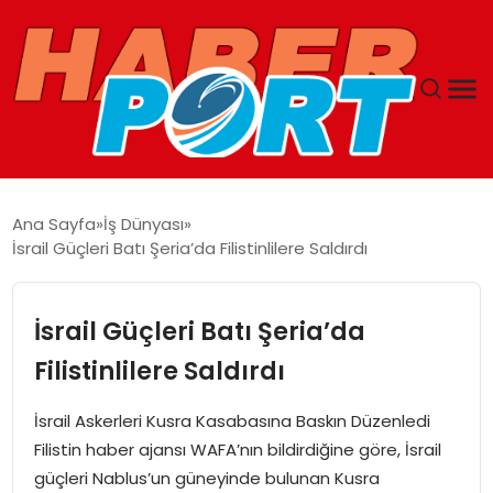
ANASAYFA
Ana Sayfa
İş Dünyası
İsrail Güçleri Batı Şeria’da Filistinlilere Saldırdı
GUNCEL
YAŞAM
İsrail Güçleri Batı Şeria’da
Filistinlilere Saldırdı
SAĞLIK
İsrail Askerleri Kusra Kasabasına Baskın Düzenledi
SPOR
Filistin haber ajansı WAFA’nın bildirdiğine göre, İsrail
güçleri Nablus’un güneyinde bulunan Kusra
MAGAZIN