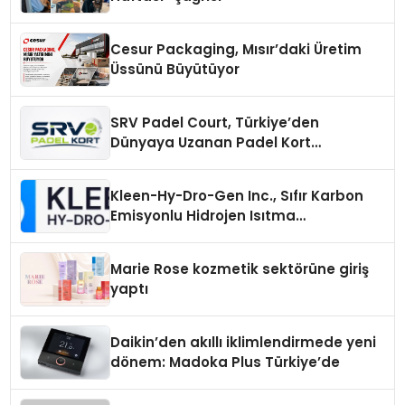
Cesur Packaging, Mısır’daki Üretim
Üssünü Büyütüyor
SRV Padel Court, Türkiye’den
Dünyaya Uzanan Padel Kort
Üretiminde Güvenin Adresi
Kleen-Hy-Dro-Gen Inc., Sıfır Karbon
Emisyonlu Hidrojen Isıtma
Teknolojisinde ISO ve TSSA
Düzenleyici Onaylarını Aldı
Marie Rose kozmetik sektörüne giriş
yaptı
Daikin’den akıllı iklimlendirmede yeni
dönem: Madoka Plus Türkiye’de