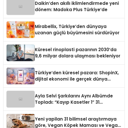
Daikin’den akıllı iklimlendirmede yeni
dönem: Madoka Plus Türkiye’de
Mirabellix, Türkiye’den dünyaya
uzanan güçlü büyümesini sürdürüyor
Küresel rinoplasti pazarının 2030’da
9,6 milyar dolara ulaşması bekleniyor
Türkiye’den küresel pazara: ShopinX,
dijital ekonomi ile gerçek dünya
alışverişini bir araya getirmeyi
hedefliyor
Ayla Selvi Şarkılarını Aynı Albümde
Topladı: “Kayıp Kasetler 1” 31
Temmuz’da Yayında
Yeni yapilan 31 bilimsel araştırmaya
göre, Vegan Köpek Maması ve Vegan