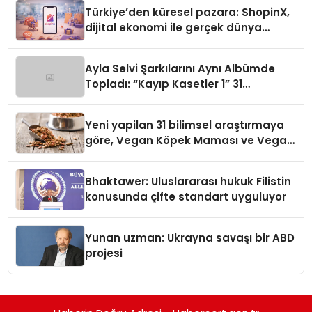
Türkiye’den küresel pazara: ShopinX,
dijital ekonomi ile gerçek dünya
alışverişini bir araya getirmeyi
hedefliyor
Ayla Selvi Şarkılarını Aynı Albümde
Topladı: “Kayıp Kasetler 1” 31
Temmuz’da Yayında
Yeni yapilan 31 bilimsel araştırmaya
göre, Vegan Köpek Maması ve Vegan
Kedi Mamasının İyi Sindirildiğini
Ortaya Koydu
Bhaktawer: Uluslararası hukuk Filistin
konusunda çifte standart uyguluyor
Yunan uzman: Ukrayna savaşı bir ABD
projesi