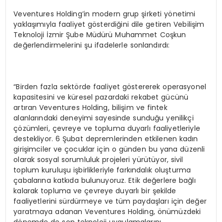
Veventures Holding’in modern grup şirketi yönetimi
yaklaşımıyla faaliyet gösterdiğini dile getiren Vebilişim
Teknoloji İzmir Şube Müdürü Muhammet Coşkun
değerlendirmelerini şu ifadelerle sonlandırdı:
“Birden fazla sektörde faaliyet göstererek operasyonel
kapasitesini ve küresel pazardaki rekabet gücünü
artıran Veventures Holding, bilişim ve fintek
alanlarındaki deneyimi sayesinde sunduğu yenilikçi
çözümleri, çevreye ve topluma duyarlı faaliyetleriyle
destekliyor. 6 Şubat depremlerinden etkilenen kadın
girişimciler ve çocuklar için o günden bu yana düzenli
olarak sosyal sorumluluk projeleri yürütüyor, sivil
toplum kuruluşu işbirlikleriyle farkındalık oluşturma
çabalarına katkıda bulunuyoruz. Etik değerlere bağlı
kalarak topluma ve çevreye duyarlı bir şekilde
faaliyetlerini sürdürmeye ve tüm paydaşları için değer
yaratmaya adanan Veventures Holding, önümüzdeki
dönemde de son teknoloji uygulamalarını