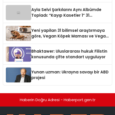
alışverişini bir araya getirmeyi
hedefliyor
Ayla Selvi Şarkılarını Aynı Albümde
Topladı: “Kayıp Kasetler 1” 31
Temmuz’da Yayında
Yeni yapilan 31 bilimsel araştırmaya
göre, Vegan Köpek Maması ve Vegan
Kedi Mamasının İyi Sindirildiğini
Ortaya Koydu
Bhaktawer: Uluslararası hukuk Filistin
konusunda çifte standart uyguluyor
Yunan uzman: Ukrayna savaşı bir ABD
projesi
Haberin Doğru Adresi - Haberport.gen.tr