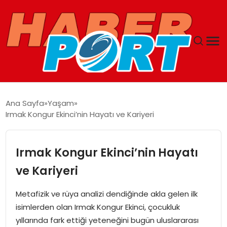
ANASAYFA
Ana Sayfa
Yaşam
Irmak Kongur Ekinci’nin Hayatı ve Kariyeri
GUNCEL
YAŞAM
Irmak Kongur Ekinci’nin Hayatı
ve Kariyeri
SAĞLIK
Metafizik ve rüya analizi dendiğinde akla gelen ilk
SPOR
isimlerden olan Irmak Kongur Ekinci, çocukluk
yıllarında fark ettiği yeteneğini bugün uluslararası
MAGAZIN