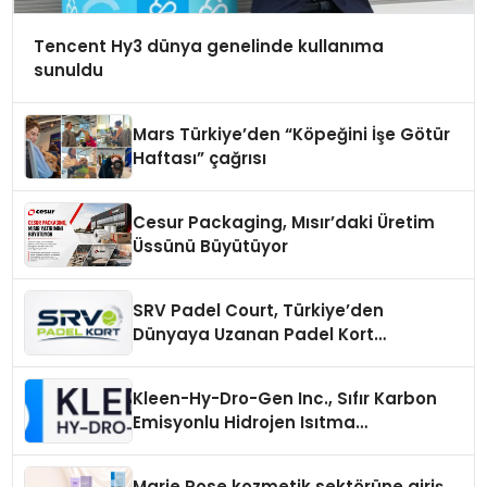
Tencent Hy3 dünya genelinde kullanıma
sunuldu
Mars Türkiye’den “Köpeğini İşe Götür
Haftası” çağrısı
Cesur Packaging, Mısır’daki Üretim
Üssünü Büyütüyor
SRV Padel Court, Türkiye’den
Dünyaya Uzanan Padel Kort
Üretiminde Güvenin Adresi
Kleen-Hy-Dro-Gen Inc., Sıfır Karbon
Emisyonlu Hidrojen Isıtma
Teknolojisinde ISO ve TSSA
Düzenleyici Onaylarını Aldı
Marie Rose kozmetik sektörüne giriş