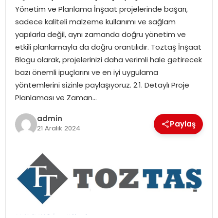
Yönetim ve Planlama İnşaat projelerinde başarı,
sadece kaliteli malzeme kullanımı ve sağlam
SPOR
yapılarla değil, aynı zamanda doğru yönetim ve
etkili planlamayla da doğru orantılıdır. Toztaş İnşaat
EĞITIM
Blogu olarak, projelerinizi daha verimli hale getirecek
bazı önemli ipuçlarını ve en iyi uygulama
OTOMOBIL
yöntemlerini sizinle paylaşıyoruz. 2.1. Detaylı Proje
Planlaması ve Zaman…
TEKNOLOJI
admin
Paylaş
EKONOMI
21 Aralık 2024