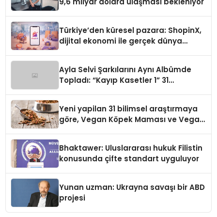
9,6 milyar dolara ulaşması bekleniyor
Türkiye’den küresel pazara: ShopinX,
dijital ekonomi ile gerçek dünya
alışverişini bir araya getirmeyi
hedefliyor
Ayla Selvi Şarkılarını Aynı Albümde
Topladı: “Kayıp Kasetler 1” 31
Temmuz’da Yayında
Yeni yapilan 31 bilimsel araştırmaya
göre, Vegan Köpek Maması ve Vegan
Kedi Mamasının İyi Sindirildiğini
Ortaya Koydu
Bhaktawer: Uluslararası hukuk Filistin
konusunda çifte standart uyguluyor
Yunan uzman: Ukrayna savaşı bir ABD
projesi