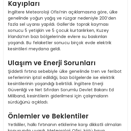
Kayıpları
İngiltere Meteoroloji Ofisi’nin açıklamasına göre, ülke
genelinde yoğun yağış ve rüzgar nedeniyle 200’den
fazla sel uyarısı yapıldı. Galler’de toprak kayması
sonucu 5 yetişkin ve 5 çocuk kurtarılırken, Kuzey
İrlanda’nın bazı bölgelerinde evlere su baskınları
yaşandı. Bu felaketler sonucu birçok evde elektrik
kesintileri meydana geldi.
Ulaşım ve Enerji Sorunları
Şiddetli fırtına sebebiyle ülke genelinde tren ve feribot
seferlerinin iptal edildiği, bazı bölgelerde ise elektrik
kesintilerinin yaşandığı belirtildi. İngiltere Enerji
Güvenliği ve Net Sıfırdan Sorumlu Devlet Bakanı Ed
Miliband, kesintilerin giderilmesi için çalışmaların
sürdüğünü açıkladı.
Önlemler ve Beklentiler
Yetkililer, halkı fırtınanın etkilerine karşı dikkatli olmaları
konusunda uyardı. Meteoroloji Ofisi, kötü hava