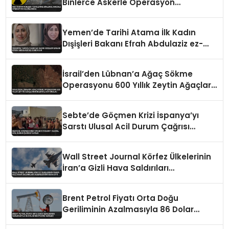
Binlerce Askerle Operasyon
Hazırlığında
Yemen’de Tarihi Atama İlk Kadın
Dışişleri Bakanı Efrah Abdulaziz ez-
Zube Oldu
İsrail’den Lübnan’a Ağaç Sökme
Operasyonu 600 Yıllık Zeytin Ağaçları
Kökleriyle Götürüldü
Sebte’de Göçmen Krizi İspanya’yı
Sarstı Ulusal Acil Durum Çağrısı
Yapıldı
Wall Street Journal Körfez Ülkelerinin
İran’a Gizli Hava Saldırıları
Düzenlediğini İddia Etti
Brent Petrol Fiyatı Orta Doğu
Geriliminin Azalmasıyla 86 Dolar
Seviyesine Geriledi