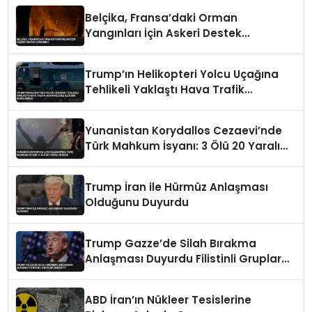
Belçika, Fransa’daki Orman
Yangınları İçin Askeri Destek
Gönderdi
Trump’ın Helikopteri Yolcu Uçağına
Tehlikeli Yaklaştı Hava Trafik
Kontrolüyle İletişim Kurulamadı
Yunanistan Korydallos Cezaevi’nde
Türk Mahkum İsyanı: 3 Ölü 20 Yaralı
İddiası
Trump İran ile Hürmüz Anlaşması
Olduğunu Duyurdu
Trump Gazze’de Silah Bırakma
Anlaşması Duyurdu Filistinli Gruplar
Reddetti
ABD İran’ın Nükleer Tesislerine