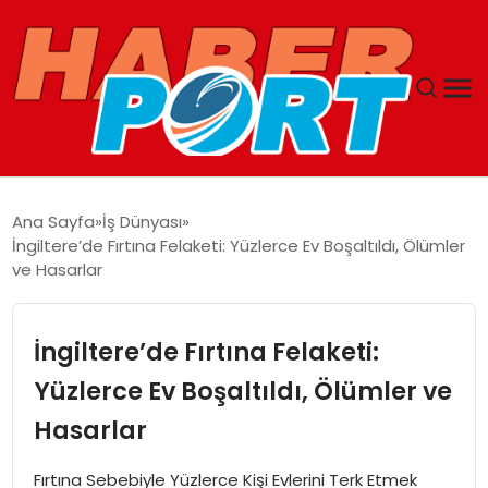
ANASAYFA
Ana Sayfa
İş Dünyası
İngiltere’de Fırtına Felaketi: Yüzlerce Ev Boşaltıldı, Ölümler
GUNCEL
ve Hasarlar
YAŞAM
İngiltere’de Fırtına Felaketi:
SAĞLIK
Yüzlerce Ev Boşaltıldı, Ölümler ve
Hasarlar
SPOR
Fırtına Sebebiyle Yüzlerce Kişi Evlerini Terk Etmek
MAGAZIN