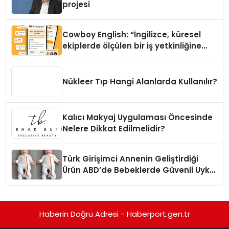
projesi
Cowboy English: “İngilizce, küresel
ekiplerde ölçülen bir iş yetkinliğine
dönüşüyor”
Nükleer Tıp Hangi Alanlarda Kullanılır?
Kalıcı Makyaj Uygulaması Öncesinde
Nelere Dikkat Edilmelidir?
Türk Girişimci Annenin Geliştirdiği
Ürün ABD’de Bebeklerde Güvenli Uyku
Standardına Yeni Bir Bakış Açısı
Getiriyor.
Haberin Doğru Adresi - Haberport.gen.tr