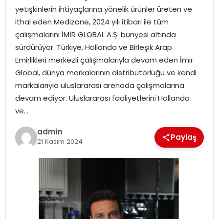
yetişkinlerin ihtiyaçlarına yönelik ürünler üreten ve
ithal eden Medizane, 2024 yılı itibari ile tüm
SPOR
çalışmalarını İMİR GLOBAL A.Ş. bünyesi altında
sürdürüyor. Türkiye, Hollanda ve Birleşik Arap
EĞITIM
Emirlikleri merkezli çalışmalarıyla devam eden İmir
Global, dünya markalarının distribütörlüğü ve kendi
OTOMOBIL
markalarıyla uluslararası arenada çalışmalarına
devam ediyor. Uluslararası faaliyetlerini Hollanda
TEKNOLOJI
ve…
EKONOMI
admin
Paylaş
21 Kasım 2024