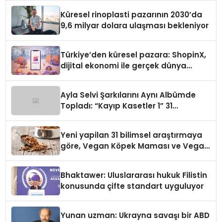
Küresel rinoplasti pazarının 2030’da
9,6 milyar dolara ulaşması bekleniyor
Türkiye’den küresel pazara: ShopinX,
dijital ekonomi ile gerçek dünya
alışverişini bir araya getirmeyi
hedefliyor
Ayla Selvi Şarkılarını Aynı Albümde
Topladı: “Kayıp Kasetler 1” 31
Temmuz’da Yayında
Yeni yapilan 31 bilimsel araştırmaya
göre, Vegan Köpek Maması ve Vegan
Kedi Mamasının İyi Sindirildiğini
Ortaya Koydu
Bhaktawer: Uluslararası hukuk Filistin
konusunda çifte standart uyguluyor
Yunan uzman: Ukrayna savaşı bir ABD