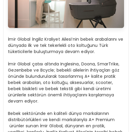
İmir Global İngiliz Kraliyet Ailesi’nin bebek arabalarını ve
dünyada ilk ve tek tekerlekli oto koltuğunu Türk
tüketicilerle buluşturmaya devam ediyor.
İmir Global
çatısı altında Inglesina, Doona, SmarTrike,
Gezenbebe ve Bcycle; bebekli ailelerin ihtiyaçları göz
önünde bulundurularak tasarlanmış A+ kalite pratik
bebek arabaları, oto koltuğu, aksesuarlar, scooter,
bebek bisikleti ve bebek tekstili gibi kendi üretimi
ürünlerle sektörün önemli ihtiyaçlarını karşılamaya
devam ediyor.
Bebek sektöründe en kaliteli dünya markalarının
distribütörlükleri ve kendi markalarıyla A+ Premium
ürünler sunan
İmir Global
, dünyanın en pratik,
yenilikçi, konforlu, İngiliz Kraliyet Ailesi’nin tercihi bebek