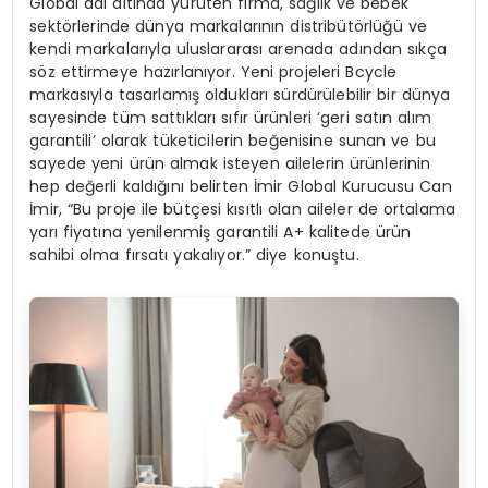
Global adı altında yürüten firma
, sağlık ve bebek
sektörlerinde dünya markalarının distribütörlüğü ve
kendi markalarıyla uluslararası arenada adından sıkça
söz ettirmeye hazırlanıyor. Yeni projeleri Bcycle
markasıyla tasarlamış oldukları sürdürülebilir bir dünya
sayesinde tüm sattıkları sıfır ürünleri ‘geri satın alım
garantili’ olarak tüketicilerin beğenisine sunan ve bu
sayede yeni ürün almak isteyen ailelerin ürünlerinin
hep değerli kaldığını belirten
İmir Global Kurucusu Can
İmir
, “Bu proje ile bütçesi kısıtlı olan aileler de ortalama
yarı fiyatına yenilenmiş garantili A+ kalitede ürün
sahibi olma fırsatı yakalıyor.” diye konuştu.