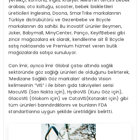
arabası, oto koltuğu, scooter, bebek bisikletileri
üreticileri Inglesina, Doona, SmarTrike markalarının
Türkiye distrübütörü ve Gezenbebe ve Bcycle
markalarının da sahibi. Bu inovatif ürünler Beymen,
Joker, Babymall, MinyCenter, Panço, KeyifBebesi gibi
zincir mağazalara ek olarak, kendilerine ait 8 Bcycle
satış noktasında ve Premium hizmet veren butik
mağazalarda satışa sunuluyor.
Can İmir
, ayrıca İmir Global çatısı altında sağlık
sektöründe göz sağlığı ürünleri de olduğunu belirterek,
‘Medizane Sağlıklı Göz markaları’ altında Vision
kelimesinin “VIS” i ile biten gıda takviyeleri serisi
MacuVIS (Sarı Nokta için), HydroVIS (Kuru Göz için),
GlacoVIS (Glokom için) ve CataVIS(Katarakt için) gibi
tüm ürünleri barındırdıklarını ve bunların FDA
standartlarına uygun şekilde üretildiğini belirtti.