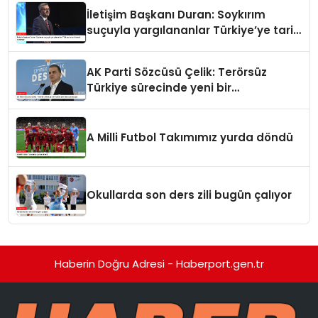
İletişim Başkanı Duran: Soykırım
suçuyla yargılananlar Türkiye’ye tarih
dersi veremez
AK Parti Sözcüsü Çelik: Terörsüz
Türkiye sürecinde yeni bir
aşamadayız
A Milli Futbol Takımımız yurda döndü
Okullarda son ders zili bugün çalıyor
Haberin Doğru Adresi - Haberport.gen.tr