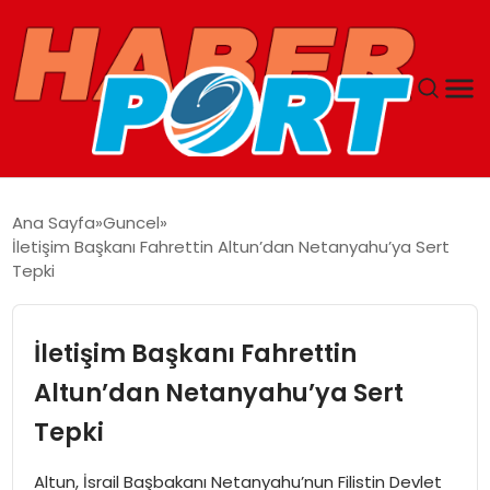
ANASAYFA
Ana Sayfa
Guncel
İletişim Başkanı Fahrettin Altun’dan Netanyahu’ya Sert
GUNCEL
Tepki
YAŞAM
İletişim Başkanı Fahrettin
SAĞLIK
Altun’dan Netanyahu’ya Sert
Tepki
SPOR
Altun, İsrail Başbakanı Netanyahu’nun Filistin Devlet
MAGAZIN