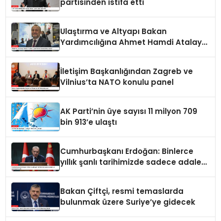
partisinden istifa etti
Ulaştırma ve Altyapı Bakan
Yardımcılığına Ahmet Hamdi Atalay
atandı
İletişim Başkanlığından Zagreb ve
Vilnius’ta NATO konulu panel
AK Parti’nin üye sayısı 11 milyon 709
bin 913’e ulaştı
Cumhurbaşkanı Erdoğan: Binlerce
yıllık şanlı tarihimizde sadece adalet
ve merhamet vardır
Bakan Çiftçi, resmi temaslarda
bulunmak üzere Suriye’ye gidecek