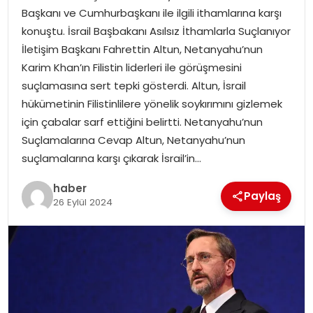
Başkanı ve Cumhurbaşkanı ile ilgili ithamlarına karşı
konuştu. İsrail Başbakanı Asılsız İthamlarla Suçlanıyor
SPOR
İletişim Başkanı Fahrettin Altun, Netanyahu’nun
Karim Khan’ın Filistin liderleri ile görüşmesini
EĞITIM
suçlamasına sert tepki gösterdi. Altun, İsrail
hükümetinin Filistinlilere yönelik soykırımını gizlemek
OTOMOBIL
için çabalar sarf ettiğini belirtti. Netanyahu’nun
Suçlamalarına Cevap Altun, Netanyahu’nun
TEKNOLOJI
suçlamalarına karşı çıkarak İsrail’in…
EKONOMI
haber
Paylaş
26 Eylül 2024