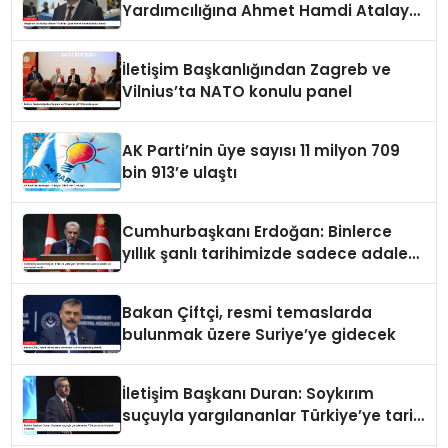
Yardımcılığına Ahmet Hamdi Atalay
atandı
İletişim Başkanlığından Zagreb ve
Vilnius’ta NATO konulu panel
AK Parti’nin üye sayısı 11 milyon 709
bin 913’e ulaştı
Cumhurbaşkanı Erdoğan: Binlerce
yıllık şanlı tarihimizde sadece adalet
ve merhamet vardır
Bakan Çiftçi, resmi temaslarda
bulunmak üzere Suriye’ye gidecek
İletişim Başkanı Duran: Soykırım
suçuyla yargılananlar Türkiye’ye tarih
dersi veremez