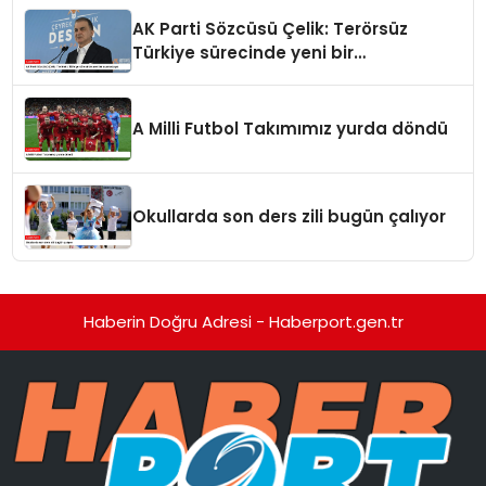
AK Parti Sözcüsü Çelik: Terörsüz
Türkiye sürecinde yeni bir
aşamadayız
A Milli Futbol Takımımız yurda döndü
Okullarda son ders zili bugün çalıyor
Haberin Doğru Adresi - Haberport.gen.tr