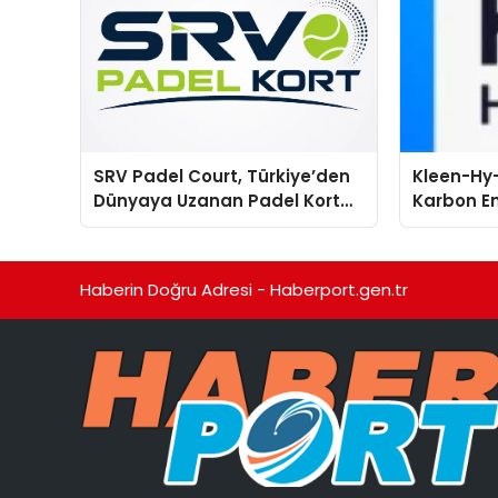
SRV Padel Court, Türkiye’den
Kleen-Hy-
Dünyaya Uzanan Padel Kort
Karbon Em
Üretiminde Güvenin Adresi
Isıtma Te
TSSA Düze
Aldı
Haberin Doğru Adresi - Haberport.gen.tr