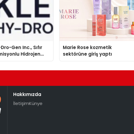
Dro-Gen Inc., Sıfır
Marie Rose kozmetik
isyonlu Hidrojen
sektörüne giriş yaptı
knolojisinde ISO ve
nleyici Onaylarını
Hakkımızda
İletişim
Künye