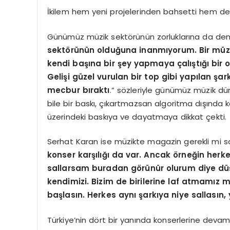
İkilem hem yeni projelerinden bahsetti hem de
Günümüz müzik sektörünün zorluklarına da de
sektörünün olduğuna inanmıyorum. Bir müzik
kendi başına bir şey yapmaya çalıştığı bir o
Gelişi güzel vurulan bir top gibi yapılan şar
mecbur bıraktı
.” sözleriyle günümüz müzik dü
bile bir baskı, çıkartmazsan algoritma dışında 
üzerindeki baskıya ve dayatmaya dikkat çekti.
Serhat Karan ise müzikte magazin gerekli mi 
konser karşılığı da var. Ancak örneğin herk
sallarsam buradan görünür olurum diye düşün
kendimizi. Bizim de birilerine laf atmamız 
başlasın. Herkes aynı şarkıya niye sallasın, 
Türkiye’nin dört bir yanında konserlerine deva