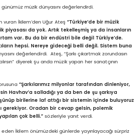
 günümüz müzik dünyasını değerlendirdi.
m vuran İkilem’den Uğur Ateş
“Türkiye’de bir müzik
 piyasası da yok. Artık tekelleşmiş ya da insanların
rtam var. Bu da bir endüstri bile değil Türkiye’de.
kıların hepsi. Nereye gideceği belli değil. Sistem buna
nyasını değerlendirdi. Ateş, “Şarkı çıkartmak zorundasın
kalırsın” diyerek şu anda müzik yapan her sanatçının
sorusuna
“Şarkılarımız milyonlar tarafından dinleniyor,
esin
Havhav’a salladığı ya da ben de şu şarkıya
üp birilerine laf attığı bir sistemin içinde buluyoruz
mı gerekiyor. Oradan bir cevap gelsin, polemik
yapılan çok belli.”
sözleriyle yanıt verdi.
m eden İkilem önümüzdeki günlerde yayınlayacağı sürpriz