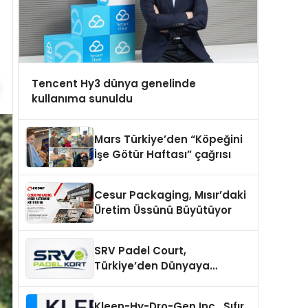
Tencent Hy3 dünya genelinde
kullanıma sunuldu
Mars Türkiye’den “Köpeğini
İşe Götür Haftası” çağrısı
Cesur Packaging, Mısır’daki
Üretim Üssünü Büyütüyor
SRV Padel Court,
Türkiye’den Dünyaya
Uzanan Padel Kort
Üretiminde Güvenin Adresi
Kleen-Hy-Dro-Gen Inc., Sıfır