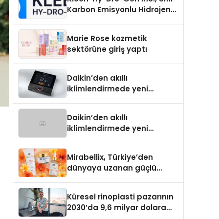
Karbon Emisyonlu Hidrojen
Isıtma Teknolojisinde ISO ve
TSSA Düzenleyici Onaylarını
Marie Rose kozmetik
Aldı
sektörüne giriş yaptı
Daikin’den akıllı
iklimlendirmede yeni
dönem: Madoka Plus
Türkiye’de
Daikin’den akıllı
iklimlendirmede yeni
dönem: Madoka Plus
Türkiye’de
Mirabellix, Türkiye’den
dünyaya uzanan güçlü
büyümesini sürdürüyor
Küresel rinoplasti pazarının
2030’da 9,6 milyar dolara
ulaşması bekleniyor