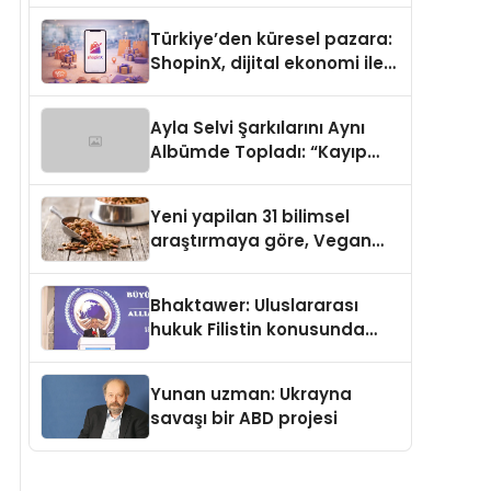
Türkiye’den küresel pazara:
ShopinX, dijital ekonomi ile
gerçek dünya alışverişini bir
araya getirmeyi hedefliyor
Ayla Selvi Şarkılarını Aynı
Albümde Topladı: “Kayıp
Kasetler 1” 31 Temmuz’da
Yayında
Yeni yapilan 31 bilimsel
araştırmaya göre, Vegan
Köpek Maması ve Vegan
Kedi Mamasının İyi
Bhaktawer: Uluslararası
Sindirildiğini Ortaya Koydu
hukuk Filistin konusunda
çifte standart uyguluyor
Yunan uzman: Ukrayna
savaşı bir ABD projesi