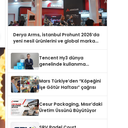
Derya Arms, İstanbul Prohunt 2026’da
yeni nesil ürünlerini ve global marka
vizyonunu sergiledi
Tencent Hy3 dünya
genelinde kullanıma
sunuldu
Mars Türkiye’den “Köpeğini
İşe Götür Haftası” çağrısı
Cesur Packaging, Mısır’daki
Üretim Üssünü Büyütüyor
SRV Padel Court,