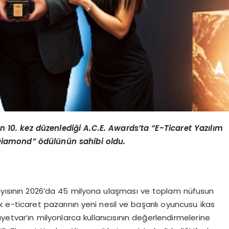
n 10. kez d
ü
zenledi
ğ
i A.C.E. Awards
’
ta
“
E-Ticaret Yaz
ı
l
ı
m
Diamond
” ö
d
ü
l
ü
n
ü
n sahibi oldu.
sayısının 2026’da 45 milyona ulaşması ve toplam nüfusun
 e-ticaret pazarının yeni nesil ve başarılı oyuncusu ikas
kayetvar’ın milyonlarca kullanıcısının değerlendirmelerine