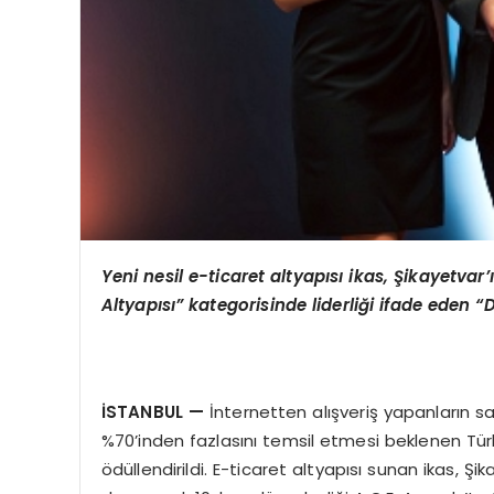
Yeni nesil e-ticaret altyap
ı
s
ı
ikas,
Ş
ikayetvar
’ı
Altyap
ı
s
ı”
kategorisinde liderli
ğ
i ifade eden
“
İ
STANBUL
—
İnternetten alışveriş yapanların 
%70’inden fazlasını temsil etmesi beklenen Türk
ödüllendirildi. E-ticaret altyapısı sunan ikas, Şi