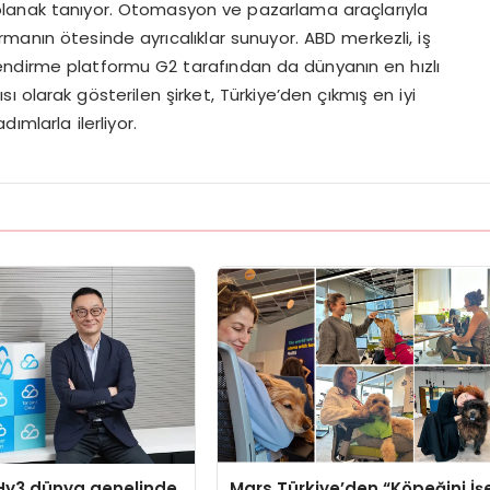
olanak tanıyor. Otomasyon ve pazarlama araçlarıyla
turmanın ötesinde ayrıcalıklar sunuyor. ABD merkezli, iş
rlendirme platformu G2 tarafından da dünyanın en hızlı
ı olarak gösterilen şirket, Türkiye’den çıkmış en iyi
ımlarla ilerliyor.
Hy3 dünya genelinde
Mars Türkiye’den “Köpeğini İş