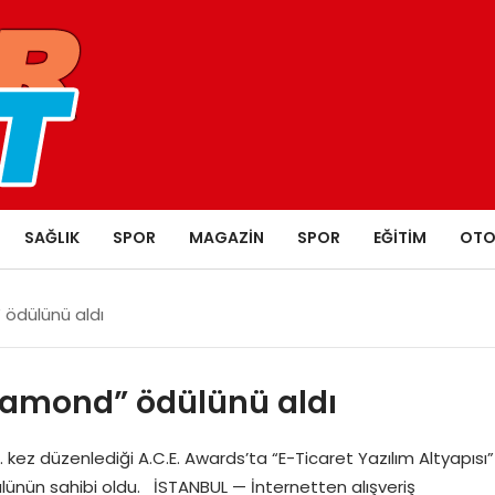
SAĞLIK
SPOR
MAGAZIN
SPOR
EĞITIM
OTO
 ödülünü aldı
Diamond” ödülünü aldı
10. kez düzenlediği A.C.E. Awards’ta “E-Ticaret Yazılım Altyapısı”
lünün sahibi oldu. İSTANBUL — İnternetten alışveriş