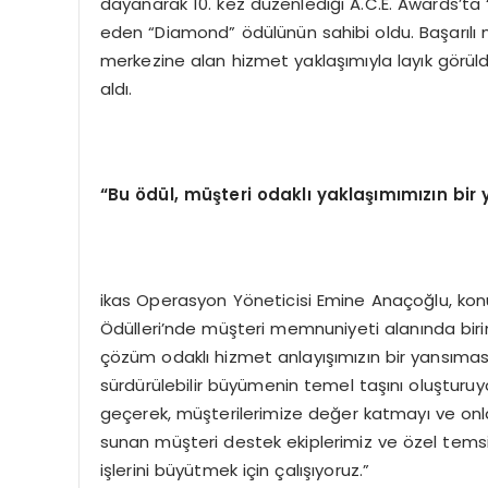
dayanarak 10. kez düzenlediği A.C.E. Awards’ta “E
eden “Diamond” ödülünün sahibi oldu. Başarılı 
merkezine alan hizmet yaklaşımıyla layık görül
aldı.
“
Bu
ö
d
ü
l, m
üş
teri odakl
ı
yakla
şı
m
ı
m
ı
z
ı
n bir
ikas Operasyon Yöneticisi Emine Anaçoğlu, konu
Ödülleri’nde müşteri memnuniyeti alanında biri
çözüm odaklı hizmet anlayışımızın bir yansıması
sürdürülebilir büyümenin temel taşını oluşturuy
geçerek, müşterilerimize değer katmayı ve onla
sunan müşteri destek ekiplerimiz ve özel temsil
işlerini büyütmek için çalışıyoruz.”