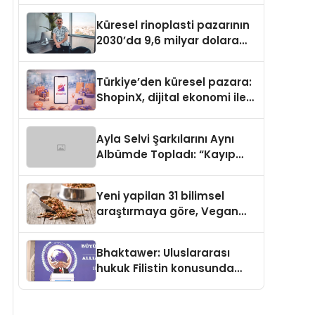
Küresel rinoplasti pazarının
2030’da 9,6 milyar dolara
ulaşması bekleniyor
Türkiye’den küresel pazara:
ShopinX, dijital ekonomi ile
gerçek dünya alışverişini bir
araya getirmeyi hedefliyor
Ayla Selvi Şarkılarını Aynı
Albümde Topladı: “Kayıp
Kasetler 1” 31 Temmuz’da
Yayında
Yeni yapilan 31 bilimsel
araştırmaya göre, Vegan
Köpek Maması ve Vegan
Kedi Mamasının İyi
Bhaktawer: Uluslararası
Sindirildiğini Ortaya Koydu
hukuk Filistin konusunda
çifte standart uyguluyor