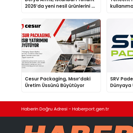
2026’da yeni nesil ürünlerini ve
kullanım
global marka vizyonunu
sergiledi
Cesur Packaging, Mısır’daki
SRV Padel
Üretim Üssünü Büyütüyor
Dünyaya 
Üretimin
Haberin Doğru Adresi - Haberport.gen.tr