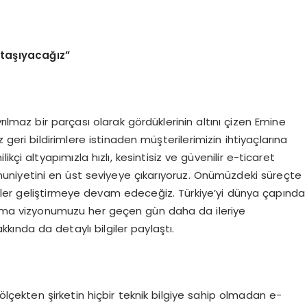
 ta
şı
yaca
ğı
z
”
ayrılmaz bir parçası olarak gördüklerinin altını çizen Emine
 geri bildirimlere istinaden müşterilerimizin ihtiyaçlarına
likçi altyapımızla hızlı, kesintisiz ve güvenilir e-ticaret
niyetini en üst seviyeye çıkarıyoruz. Önümüzdeki süreçte
ojiler geliştirmeye devam edeceğiz. Türkiye’yi dünya çapında
 olma vizyonumuzu her geçen gün daha da ileriye
akkında da detaylı bilgiler paylaştı.
r ölçekten şirketin hiçbir teknik bilgiye sahip olmadan e-