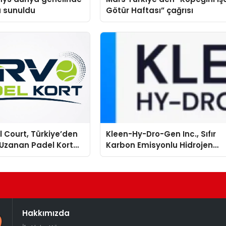
a sunuldu
Götür Haftası” çağrısı
 Court, Türkiye’den
Kleen-Hy-Dro-Gen Inc., Sıfır
Uzanan Padel Kort
Karbon Emisyonlu Hidrojen
de Güvenin Adresi
Isıtma Teknolojisinde ISO ve
TSSA Düzenleyici Onaylarını
Aldı
Hakkımızda