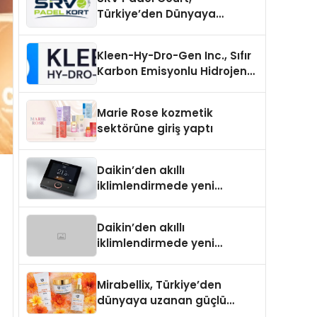
Türkiye’den Dünyaya
Uzanan Padel Kort
Üretiminde Güvenin Adresi
Kleen-Hy-Dro-Gen Inc., Sıfır
Karbon Emisyonlu Hidrojen
Isıtma Teknolojisinde ISO ve
TSSA Düzenleyici Onaylarını
Marie Rose kozmetik
Aldı
sektörüne giriş yaptı
Daikin’den akıllı
iklimlendirmede yeni
dönem: Madoka Plus
Türkiye’de
Daikin’den akıllı
iklimlendirmede yeni
dönem: Madoka Plus
Türkiye’de
Mirabellix, Türkiye’den
dünyaya uzanan güçlü
büyümesini sürdürüyor