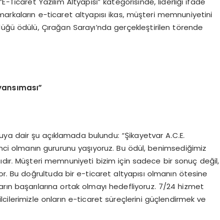
-Ticaret Yazılım Altyapısı” kategorisinde, liderliği ifade
markaların e-ticaret altyapısı ikas, müşteri memnuniyetini
düğü ödülü, Çırağan Sarayı’nda gerçekleştirilen törende
 yans
ı
mas
ı”
ya dair şu açıklamada bulundu: “Şikayetvar A.C.E.
nci olmanın gururunu yaşıyoruz. Bu ödül, benimsediğimiz
dır. Müşteri memnuniyeti bizim için sadece bir sonuç değil,
or. Bu doğrultuda bir e-ticaret altyapısı olmanın ötesine
rın başarılarına ortak olmayı hedefliyoruz. 7/24 hizmet
cilerimizle onların e-ticaret süreçlerini güçlendirmek ve