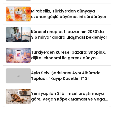
Mirabellix, Türkiye’den dünyaya
uzanan güçlü büyümesini sürdürüyor
Küresel rinoplasti pazarının 2030’da
9,6 milyar dolara ulaşması bekleniyor
Türkiye’den küresel pazara: ShopinX,
dijital ekonomi ile gerçek dünya
alışverişini bir araya getirmeyi
hedefliyor
Ayla Selvi Şarkılarını Aynı Albümde
Topladı: “Kayıp Kasetler 1” 31
Temmuz’da Yayında
Yeni yapilan 31 bilimsel araştırmaya
göre, Vegan Köpek Maması ve Vegan
Kedi Mamasının İyi Sindirildiğini
Ortaya Koydu