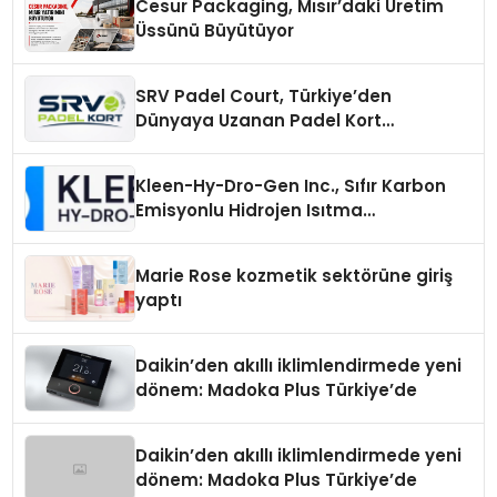
Cesur Packaging, Mısır’daki Üretim
Üssünü Büyütüyor
SRV Padel Court, Türkiye’den
Dünyaya Uzanan Padel Kort
Üretiminde Güvenin Adresi
Kleen-Hy-Dro-Gen Inc., Sıfır Karbon
Emisyonlu Hidrojen Isıtma
Teknolojisinde ISO ve TSSA
Düzenleyici Onaylarını Aldı
Marie Rose kozmetik sektörüne giriş
yaptı
Daikin’den akıllı iklimlendirmede yeni
dönem: Madoka Plus Türkiye’de
Daikin’den akıllı iklimlendirmede yeni
dönem: Madoka Plus Türkiye’de