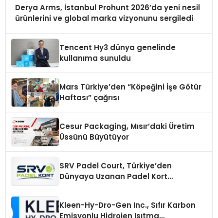
Derya Arms, İstanbul Prohunt 2026’da yeni nesil
ürünlerini ve global marka vizyonunu sergiledi
Tencent Hy3 dünya genelinde
kullanıma sunuldu
Mars Türkiye’den “Köpeğini İşe Götür
Haftası” çağrısı
Cesur Packaging, Mısır’daki Üretim
Üssünü Büyütüyor
SRV Padel Court, Türkiye’den
Dünyaya Uzanan Padel Kort
Üretiminde Güvenin Adresi
Kleen-Hy-Dro-Gen Inc., Sıfır Karbon
Emisyonlu Hidrojen Isıtma