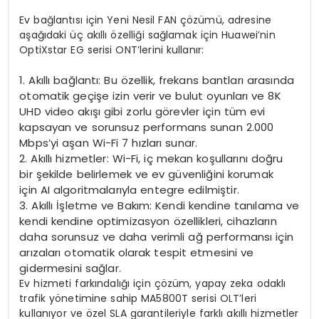
Ev bağlantısı için Yeni Nesil FAN çözümü, adresine
aşağıdaki üç akıllı özelliği sağlamak için Huawei’nin
OptiXstar EG serisi ONT’lerini kullanır:
1. Akıllı bağlantı: Bu özellik, frekans bantları arasında
otomatik geçişe izin verir ve bulut oyunları ve 8K
UHD video akışı gibi zorlu görevler için tüm evi
kapsayan ve sorunsuz performans sunan 2.000
Mbps’yi aşan Wi-Fi 7 hızları sunar.
2. Akıllı hizmetler: Wi-Fi, iç mekan koşullarını doğru
bir şekilde belirlemek ve ev güvenliğini korumak
için AI algoritmalarıyla entegre edilmiştir.
3. Akıllı İşletme ve Bakım: Kendi kendine tanılama ve
kendi kendine optimizasyon özellikleri, cihazların
daha sorunsuz ve daha verimli ağ performansı için
arızaları otomatik olarak tespit etmesini ve
gidermesini sağlar.
Ev hizmeti farkındalığı için çözüm, yapay zeka odaklı
trafik yönetimine sahip MA5800T serisi OLT’leri
kullanıyor ve özel SLA garantileriyle farklı akıllı hizmetler