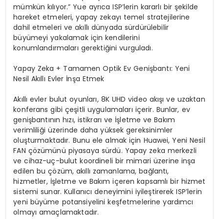
mümkün kılıyor
.” Yue ayrıca ISP’lerin kararlı bir şekilde
hareket etmeleri, yapay zekayı temel stratejilerine
dahil etmeleri ve akıllı dünyada sürdürülebilir
büyümeyi yakalamak için kendilerini
konumlandırmaları gerektiğini vurguladı.
Yapay Zeka + Tamamen Optik Ev Genişbantı: Yeni
Nesil Akıllı Evler İnşa Etmek
Akıllı evler bulut oyunları, 8K UHD video akışı ve uzaktan
konferans gibi çeşitli uygulamaları içerir. Bunlar, ev
genişbantının hızı, istikrarı ve İşletme ve Bakım
verimliliği üzerinde daha yüksek gereksinimler
oluşturmaktadır. Bunu ele almak için
Huawei, Yeni Nesil
FAN çözümünü piyasaya sürdü. Yapay zeka merkezli
ve cihaz-uç-bulut koordineli bir mimari üzerine inşa
edilen bu çözüm, akıllı zamanlama, bağlantı,
hizmetler, İşletme ve Bakım
içeren kapsamlı bir hizmet
sistemi sunar. Kullanıcı deneyimini iyileştirerek ISP’lerin
yeni büyüme potansiyelini keşfetmelerine yardımcı
olmayı amaçlamaktadır.