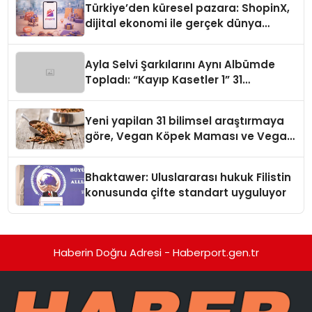
Türkiye’den küresel pazara: ShopinX,
dijital ekonomi ile gerçek dünya
alışverişini bir araya getirmeyi
hedefliyor
Ayla Selvi Şarkılarını Aynı Albümde
Topladı: “Kayıp Kasetler 1” 31
Temmuz’da Yayında
Yeni yapilan 31 bilimsel araştırmaya
göre, Vegan Köpek Maması ve Vegan
Kedi Mamasının İyi Sindirildiğini
Ortaya Koydu
Bhaktawer: Uluslararası hukuk Filistin
konusunda çifte standart uyguluyor
Haberin Doğru Adresi - Haberport.gen.tr