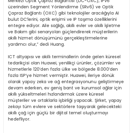
Merkezi Optik Çapraz Bağlantısı (DC-OXC), IPv6
üzerinden Segment Yönlendirme (SRv6) ve Optik
Çapraz Bağlantı (OXC) gibi teknolojiler aracılığıyla AI
bulut DC’lerini, optik erişimi ve IP taşıma özelliklerini
entegre ediyor.
Aile sağlığı, akıllı evler ve akıllı İşletme
ve Bakım gibi senaryoları güçlendirerek müşterilerin
akıllı hizmet dönüşümünü gerçekleştirmelerine
yardımcı olur,
” dedi Huang.
ICT altyapısı ve akıllı terminallerin önde gelen küresel
tedarikçisi olan Huawei, yenilikçi ürünler, çözümler ve
hizmetlerle 120’den fazla ülke ve bölgede 8.000’den
fazla ISP’ye hizmet vermiştir. Huawei, ileriye dönük
olarak yapay zeka ve ağ entegrasyonunu geliştirmeye
devam ederken, ev geniş bant ve kurumsal ağlar için
akıllı yükseltmeleri hızlandırmak üzere küresel
müşteriler ve ortaklarla işbirliği yapacak. Şirket, yapay
zekayı tüm evlere ve sektörlere taşıyarak gelecekteki
akıllı çağ için güçlü bir dijital temel oluşturmayı
hedefliyor.