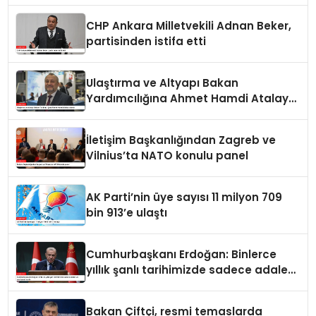
CHP Ankara Milletvekili Adnan Beker,
partisinden istifa etti
Ulaştırma ve Altyapı Bakan
Yardımcılığına Ahmet Hamdi Atalay
atandı
İletişim Başkanlığından Zagreb ve
Vilnius’ta NATO konulu panel
AK Parti’nin üye sayısı 11 milyon 709
bin 913’e ulaştı
Cumhurbaşkanı Erdoğan: Binlerce
yıllık şanlı tarihimizde sadece adalet
ve merhamet vardır
Bakan Çiftçi, resmi temaslarda