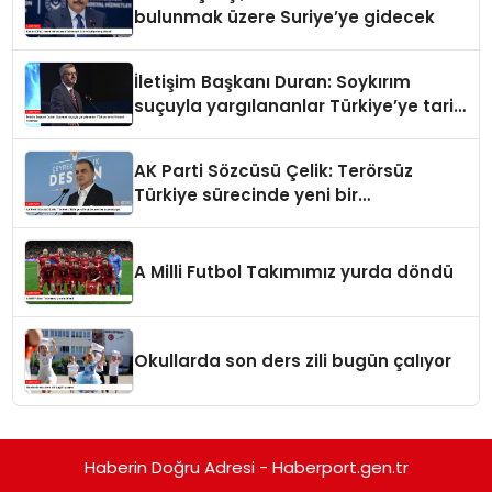
bulunmak üzere Suriye’ye gidecek
İletişim Başkanı Duran: Soykırım
suçuyla yargılananlar Türkiye’ye tarih
dersi veremez
AK Parti Sözcüsü Çelik: Terörsüz
Türkiye sürecinde yeni bir
aşamadayız
A Milli Futbol Takımımız yurda döndü
Okullarda son ders zili bugün çalıyor
Haberin Doğru Adresi - Haberport.gen.tr