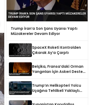
Trump İran’a Son Şans Uyarısı Yaptı
Müzakereler Devam Ediyor
SpaceX Roketi Kontrolden
Çıkarak Ay’a Çarptı
Belçika, Fransa’daki Orman
Yangınları İçin Askeri Destek
Gönderdi
Trump’ın Helikopteri Yolcu
Uçağına Tehlikeli Yaklaştı
Hava Trafik Kontrolüyle
İletişim Kurulamadı
Yunanistan Korydallos