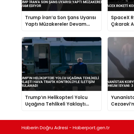
Trump İran’a Son Şans Uyarısı
SpaceX R
Yaptı Müzakereler Devam
Çıkarak A
Ediyor
Trump’ın Helikopteri Yolcu
Yunanist
Uçağına Tehlikeli Yaklaştı
Cezaevi’
Hava Trafik Kontrolüyle
İsyanı: 3 
İletişim Kurulamadı
Haberin Doğru Adresi - Haberport.gen.tr