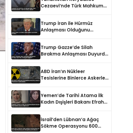
Cezaevi’nde Türk Mahkum
İsyanı: 3 Ölü 20 Yaralı İddiası
Trump İran ile Hürmüz
Anlaşması Olduğunu
Duyurdu
Trump Gazze’de Silah
Bırakma Anlaşması Duyurdu
Filistinli Gruplar Reddetti
ABD İran’ın Nükleer
Tesislerine Binlerce Askerle
Operasyon Hazırlığında
Yemen’de Tarihi Atama İlk
Kadın Dışişleri Bakanı Efrah
Abdulaziz ez-Zube Oldu
İsrail’den Lübnan’a Ağaç
Sökme Operasyonu 600
Yıllık Zeytin Ağaçları