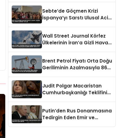
Kökleriyle Götürüldü
Sebte’de Göçmen Krizi
İspanya’yı Sarstı Ulusal Acil
Durum Çağrısı Yapıldı
Wall Street Journal Körfez
Ülkelerinin İran’a Gizli Hava
Saldırıları Düzenlediğini
İddia Etti
Brent Petrol Fiyatı Orta Doğu
Geriliminin Azalmasıyla 86
Dolar Seviyesine Geriledi
Judit Polgar Macaristan
Cumhurbaşkanlığı Teklifini
Reddetti
Putin’den Rus Donanmasına
Tedirgin Eden Emir ve
Ukrayna Açıklaması