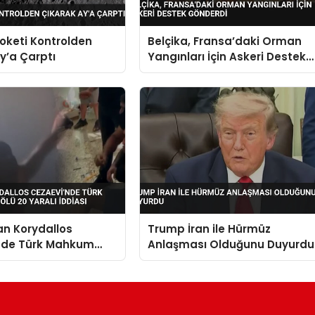
oketi Kontrolden
Belçika, Fransa’daki Orman
y’a Çarptı
Yangınları İçin Askeri Destek
Gönderdi
an Korydallos
Trump İran ile Hürmüz
nde Türk Mahkum
Anlaşması Olduğunu Duyurdu
Ölü 20 Yaralı İddiası