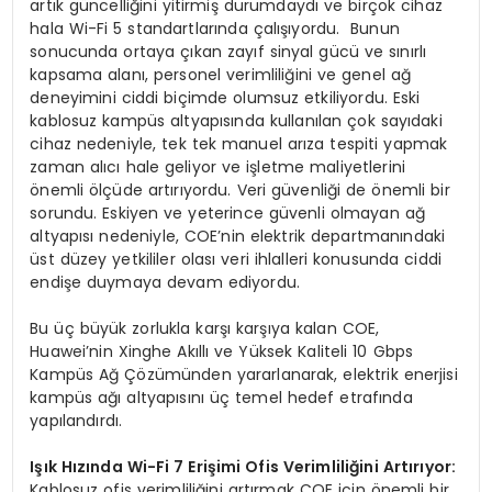
artık güncelliğini yitirmiş durumdaydı ve birçok cihaz
hala Wi-Fi 5 standartlarında çalışıyordu. Bunun
sonucunda ortaya çıkan zayıf sinyal gücü ve sınırlı
kapsama alanı, personel verimliliğini ve genel ağ
deneyimini ciddi biçimde olumsuz etkiliyordu. Eski
kablosuz kampüs altyapısında kullanılan çok sayıdaki
cihaz nedeniyle, tek tek manuel arıza tespiti yapmak
zaman alıcı hale geliyor ve işletme maliyetlerini
önemli ölçüde artırıyordu. Veri güvenliği de önemli bir
sorundu. Eskiyen ve yeterince güvenli olmayan ağ
altyapısı nedeniyle, COE’nin elektrik departmanındaki
üst düzey yetkililer olası veri ihlalleri konusunda ciddi
endişe duymaya devam ediyordu.
Bu üç büyük zorlukla karşı karşıya kalan COE,
Huawei’nin Xinghe Akıllı ve Yüksek Kaliteli 10 Gbps
Kampüs Ağ Çözümünden yararlanarak, elektrik enerjisi
kampüs ağı altyapısını üç temel hedef etrafında
yapılandırdı.
Işık Hızında Wi-Fi 7 Erişimi Ofis Verimliliğini Artırıyor:
Kablosuz ofis verimliliğini artırmak COE için önemli bir