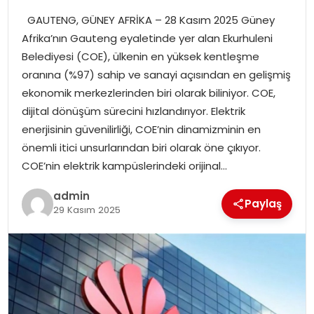
GAUTENG, GÜNEY AFRİKA – 28 Kasım 2025 Güney
SPOR
Afrika’nın Gauteng eyaletinde yer alan Ekurhuleni
Belediyesi (COE), ülkenin en yüksek kentleşme
EĞITIM
oranına (%97) sahip ve sanayi açısından en gelişmiş
ekonomik merkezlerinden biri olarak biliniyor. COE,
OTOMOBIL
dijital dönüşüm sürecini hızlandırıyor. Elektrik
enerjisinin güvenilirliği, COE’nin dinamizminin en
TEKNOLOJI
önemli itici unsurlarından biri olarak öne çıkıyor.
COE’nin elektrik kampüslerindeki orijinal…
EKONOMI
admin
Paylaş
29 Kasım 2025