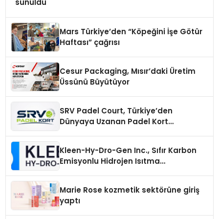
sunuldu
Mars Türkiye’den “Köpeğini İşe Götür
Haftası” çağrısı
Cesur Packaging, Mısır’daki Üretim
Üssünü Büyütüyor
SRV Padel Court, Türkiye’den
Dünyaya Uzanan Padel Kort
Üretiminde Güvenin Adresi
Kleen-Hy-Dro-Gen Inc., Sıfır Karbon
Emisyonlu Hidrojen Isıtma
Teknolojisinde ISO ve TSSA
Düzenleyici Onaylarını Aldı
Marie Rose kozmetik sektörüne giriş
yaptı