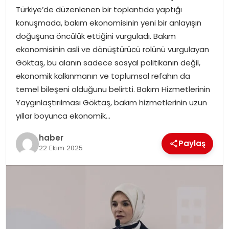
Türkiye’de düzenlenen bir toplantıda yaptığı
konuşmada, bakım ekonomisinin yeni bir anlayışın
SPOR
doğuşuna öncülük ettiğini vurguladı. Bakım
ekonomisinin asli ve dönüştürücü rolünü vurgulayan
EĞITIM
Göktaş, bu alanın sadece sosyal politikanın değil,
ekonomik kalkınmanın ve toplumsal refahın da
OTOMOBIL
temel bileşeni olduğunu belirtti. Bakım Hizmetlerinin
Yaygınlaştırılması Göktaş, bakım hizmetlerinin uzun
TEKNOLOJI
yıllar boyunca ekonomik…
EKONOMI
haber
Paylaş
22 Ekim 2025