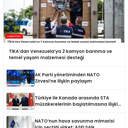
TİKA’dan Venezuela’ya 2 kamyon barınma ve
temel yaşam malzemesi desteği
AK Parti yönetiminden NATO
Zirvesi’ne ilişkin paylaşım
Türkiye ile Kanada arasında STA
müzakerelerinin başlatılmasına ilişkin
ortak bildiri
NATO’nun hava savunma mimarisi
için seçtiği şirket: ASELSAN