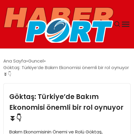
ANASAYFA
Ana Sayfa
Guncel
Göktaş: Türkiye’de Bakım Ekonomisi önemli bir rol oynuyor
GUNCEL
⏬👇
YAŞAM
Göktaş: Türkiye’de Bakım
SAĞLIK
Ekonomisi önemli bir rol oynuyor
⏬👇
SPOR
Bakım Ekonomisinin Önemi ve Rolü Göktaş,
MAGAZIN