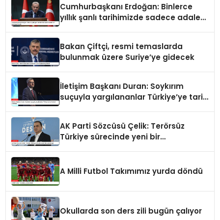
Cumhurbaşkanı Erdoğan: Binlerce
yıllık şanlı tarihimizde sadece adalet
ve merhamet vardır
Bakan Çiftçi, resmi temaslarda
bulunmak üzere Suriye’ye gidecek
İletişim Başkanı Duran: Soykırım
suçuyla yargılananlar Türkiye’ye tarih
dersi veremez
AK Parti Sözcüsü Çelik: Terörsüz
Türkiye sürecinde yeni bir
aşamadayız
A Milli Futbol Takımımız yurda döndü
Okullarda son ders zili bugün çalıyor