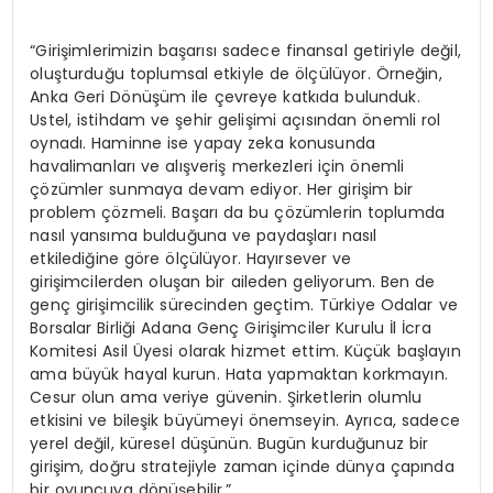
“Girişimlerimizin başarısı sadece finansal getiriyle değil,
oluşturduğu toplumsal etkiyle de ölçülüyor. Örneğin,
Anka Geri Dönüşüm ile çevreye katkıda bulunduk.
Ustel, istihdam ve şehir gelişimi açısından önemli rol
oynadı. Haminne ise yapay zeka konusunda
havalimanları ve alışveriş merkezleri için önemli
çözümler sunmaya devam ediyor. Her girişim bir
problem çözmeli. Başarı da bu çözümlerin toplumda
nasıl yansıma bulduğuna ve paydaşları nasıl
etkilediğine göre ölçülüyor. Hayırsever ve
girişimcilerden oluşan bir aileden geliyorum. Ben de
genç girişimcilik sürecinden geçtim. Türkiye Odalar ve
Borsalar Birliği Adana Genç Girişimciler Kurulu İl İcra
Komitesi Asil Üyesi olarak hizmet ettim. Küçük başlayın
ama büyük hayal kurun. Hata yapmaktan korkmayın.
Cesur olun ama veriye güvenin. Şirketlerin olumlu
etkisini ve bileşik büyümeyi önemseyin. Ayrıca, sadece
yerel değil, küresel düşünün. Bugün kurduğunuz bir
girişim, doğru stratejiyle zaman içinde dünya çapında
bir oyuncuya dönüşebilir.”