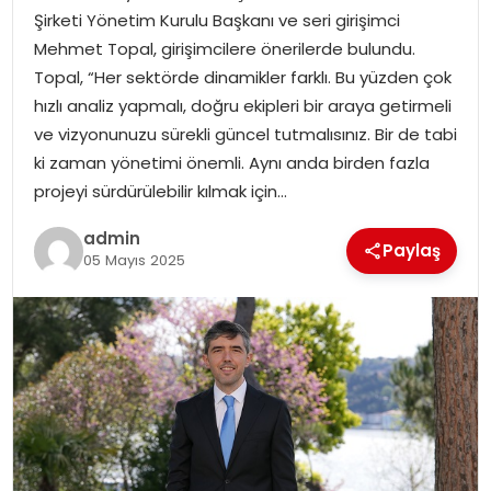
Şirketi Yönetim Kurulu Başkanı ve seri girişimci
Mehmet Topal, girişimcilere önerilerde bulundu.
SPOR
Topal, “Her sektörde dinamikler farklı. Bu yüzden çok
hızlı analiz yapmalı, doğru ekipleri bir araya getirmeli
EĞITIM
ve vizyonunuzu sürekli güncel tutmalısınız. Bir de tabi
ki zaman yönetimi önemli. Aynı anda birden fazla
OTOMOBIL
projeyi sürdürülebilir kılmak için…
TEKNOLOJI
admin
Paylaş
05 Mayıs 2025
EKONOMI