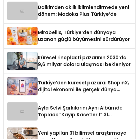
Daikin’den akıllı iklimlendirmede yeni
dönem: Madoka Plus Türkiye’de
Mirabellix, Türkiye’den dünyaya
uzanan güçlü büyümesini sürdürüyor
Küresel rinoplasti pazarının 2030’da
9,6 milyar dolara ulaşması bekleniyor
Türkiye’den küresel pazara: ShopinX,
dijital ekonomi ile gerçek dünya
alışverişini bir araya getirmeyi
hedefliyor
Ayla Selvi Şarkılarını Aynı Albümde
Topladı: “Kayıp Kasetler 1” 31
Temmuz’da Yayında
Yeni yapilan 31 bilimsel araştırmaya