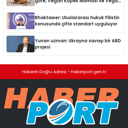
göre, Vegan Köpek Maması ve Vegan
Kedi Mamasının İyi Sindirildiğini
Ortaya Koydu
Bhaktawer: Uluslararası hukuk Filistin
konusunda çifte standart uyguluyor
Yunan uzman: Ukrayna savaşı bir ABD
projesi
Haberin Doğru Adresi - Haberport.gen.tr