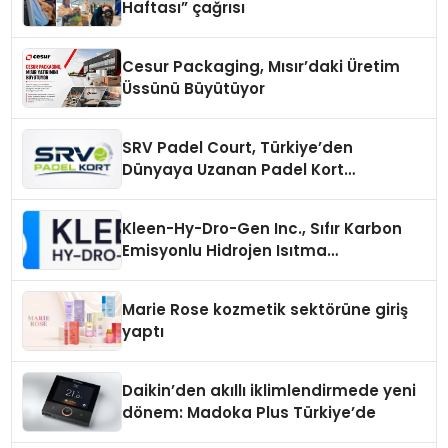
Haftası” çağrısı
Cesur Packaging, Mısır’daki Üretim
Üssünü Büyütüyor
SRV Padel Court, Türkiye’den
Dünyaya Uzanan Padel Kort
Üretiminde Güvenin Adresi
Kleen-Hy-Dro-Gen Inc., Sıfır Karbon
Emisyonlu Hidrojen Isıtma
Teknolojisinde ISO ve TSSA
Düzenleyici Onaylarını Aldı
Marie Rose kozmetik sektörüne giriş
yaptı
Daikin’den akıllı iklimlendirmede yeni
dönem: Madoka Plus Türkiye’de