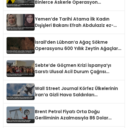
Binlerce Askerle Operasyon
Hazırlığında
Yemen’de Tarihi Atama İlk Kadın
Dışişleri Bakanı Efrah Abdulaziz ez-
Zube Oldu
İsrail’den Lübnan’a Ağaç Sökme
Operasyonu 600 Yıllık Zeytin Ağaçları
Kökleriyle Götürüldü
Sebte’de Göçmen Krizi İspanya’yı
Sarstı Ulusal Acil Durum Çağrısı
Yapıldı
Wall Street Journal Körfez Ülkelerinin
İran’a Gizli Hava Saldırıları
Düzenlediğini İddia Etti
Brent Petrol Fiyatı Orta Doğu
Geriliminin Azalmasıyla 86 Dolar
Seviyesine Geriledi