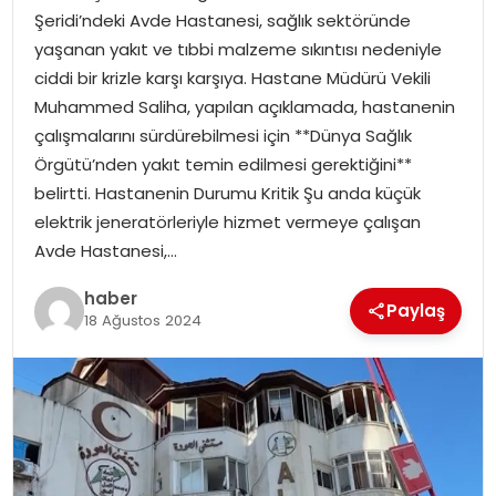
Şeridi’ndeki Avde Hastanesi, sağlık sektöründe
yaşanan yakıt ve tıbbi malzeme sıkıntısı nedeniyle
SPOR
ciddi bir krizle karşı karşıya. Hastane Müdürü Vekili
Muhammed Saliha, yapılan açıklamada, hastanenin
EĞITIM
çalışmalarını sürdürebilmesi için **Dünya Sağlık
Örgütü’nden yakıt temin edilmesi gerektiğini**
OTOMOBIL
belirtti. Hastanenin Durumu Kritik Şu anda küçük
elektrik jeneratörleriyle hizmet vermeye çalışan
TEKNOLOJI
Avde Hastanesi,…
EKONOMI
haber
Paylaş
18 Ağustos 2024