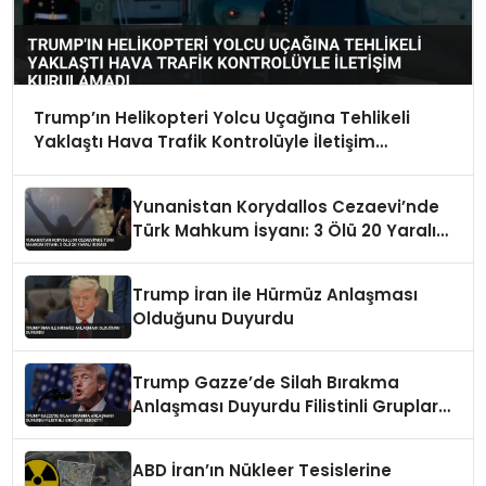
Trump’ın Helikopteri Yolcu Uçağına Tehlikeli
Yaklaştı Hava Trafik Kontrolüyle İletişim
Kurulamadı
Yunanistan Korydallos Cezaevi’nde
Türk Mahkum İsyanı: 3 Ölü 20 Yaralı
İddiası
Trump İran ile Hürmüz Anlaşması
Olduğunu Duyurdu
Trump Gazze’de Silah Bırakma
Anlaşması Duyurdu Filistinli Gruplar
Reddetti
ABD İran’ın Nükleer Tesislerine