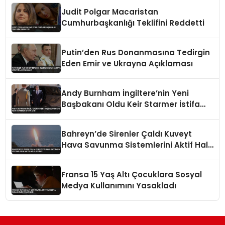
Judit Polgar Macaristan
Cumhurbaşkanlığı Teklifini Reddetti
Putin’den Rus Donanmasına Tedirgin
Eden Emir ve Ukrayna Açıklaması
Andy Burnham İngiltere’nin Yeni
Başbakanı Oldu Keir Starmer İstifa
Etti
Bahreyn’de Sirenler Çaldı Kuveyt
Hava Savunma Sistemlerini Aktif Hale
Getirdi
Fransa 15 Yaş Altı Çocuklara Sosyal
Medya Kullanımını Yasakladı