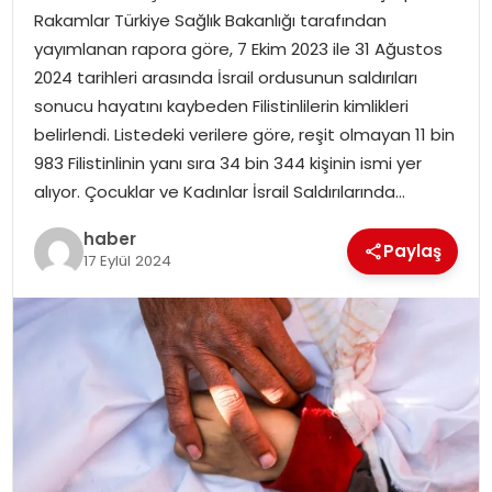
Rakamlar Türkiye Sağlık Bakanlığı tarafından
yayımlanan rapora göre, 7 Ekim 2023 ile 31 Ağustos
SPOR
2024 tarihleri arasında İsrail ordusunun saldırıları
sonucu hayatını kaybeden Filistinlilerin kimlikleri
EĞITIM
belirlendi. Listedeki verilere göre, reşit olmayan 11 bin
983 Filistinlinin yanı sıra 34 bin 344 kişinin ismi yer
OTOMOBIL
alıyor. Çocuklar ve Kadınlar İsrail Saldırılarında…
TEKNOLOJI
haber
Paylaş
17 Eylül 2024
EKONOMI