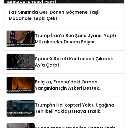
Fas Sınırında Geri Dönen Göçmene Taşlı
Müdahale Tepki Çekti
Trump İran’a Son Şans Uyarısı Yaptı
Müzakereler Devam Ediyor
SpaceX Roketi Kontrolden Çıkarak
Ay’a Çarptı
Belçika, Fransa’daki Orman
Yangınları İçin Askeri Destek
Gönderdi
Trump’ın Helikopteri Yolcu Uçağına
Tehlikeli Yaklaştı Hava Trafik
Kontrolüyle İletişim Kurulamadı