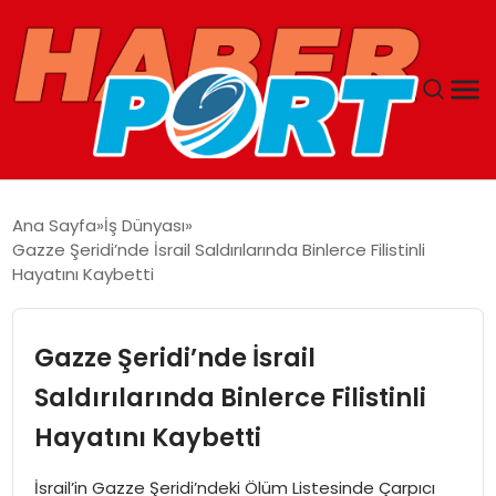
ANASAYFA
Ana Sayfa
İş Dünyası
Gazze Şeridi’nde İsrail Saldırılarında Binlerce Filistinli
GUNCEL
Hayatını Kaybetti
YAŞAM
Gazze Şeridi’nde İsrail
SAĞLIK
Saldırılarında Binlerce Filistinli
Hayatını Kaybetti
SPOR
İsrail’in Gazze Şeridi’ndeki Ölüm Listesinde Çarpıcı
MAGAZIN