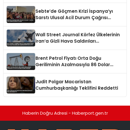
Kökleriyle Götürüldü
Sebte’de Göçmen Krizi İspanya’yı
Sarstı Ulusal Acil Durum Çağrısı
Yapıldı
Wall Street Journal Körfez Ülkelerinin
İran’a Gizli Hava Saldırıları
Düzenlediğini İddia Etti
Brent Petrol Fiyatı Orta Doğu
Geriliminin Azalmasıyla 86 Dolar
Seviyesine Geriledi
Judit Polgar Macaristan
Cumhurbaşkanlığı Teklifini Reddetti
Haberin Doğru Adresi - Haberport.gen.tr