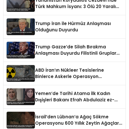
Yunanistan Korydallos Cezaevi’nde
Türk Mahkum İsyanı: 3 Ölü 20 Yaralı
İddiası
Trump İran ile Hürmüz Anlaşması
Olduğunu Duyurdu
Trump Gazze’de Silah Bırakma
Anlaşması Duyurdu Filistinli Gruplar
Reddetti
ABD İran’ın Nükleer Tesislerine
Binlerce Askerle Operasyon
Hazırlığında
Yemen’de Tarihi Atama İlk Kadın
Dışişleri Bakanı Efrah Abdulaziz ez-
Zube Oldu
İsrail’den Lübnan’a Ağaç Sökme
Operasyonu 600 Yıllık Zeytin Ağaçları