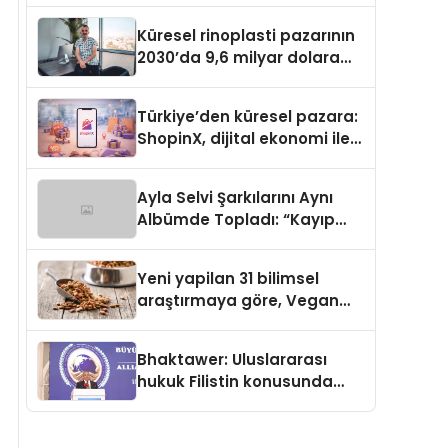
Küresel rinoplasti pazarının
2030’da 9,6 milyar dolara
ulaşması bekleniyor
Türkiye’den küresel pazara:
ShopinX, dijital ekonomi ile
gerçek dünya alışverişini bir
araya getirmeyi hedefliyor
Ayla Selvi Şarkılarını Aynı
Albümde Topladı: “Kayıp
Kasetler 1” 31 Temmuz’da
Yayında
Yeni yapilan 31 bilimsel
araştırmaya göre, Vegan
Köpek Maması ve Vegan
Kedi Mamasının İyi
Bhaktawer: Uluslararası
Sindirildiğini Ortaya Koydu
hukuk Filistin konusunda
çifte standart uyguluyor