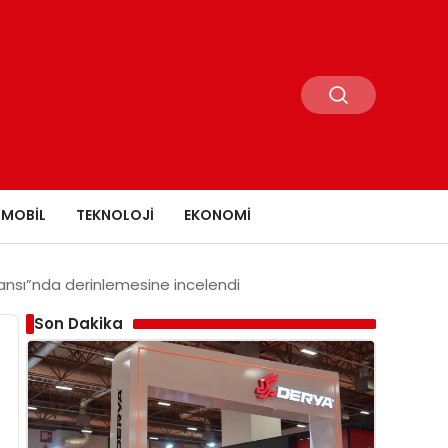
MOBIL
TEKNOLOJI
EKONOMI
ransı”nda derinlemesine incelendi
Son Dakika