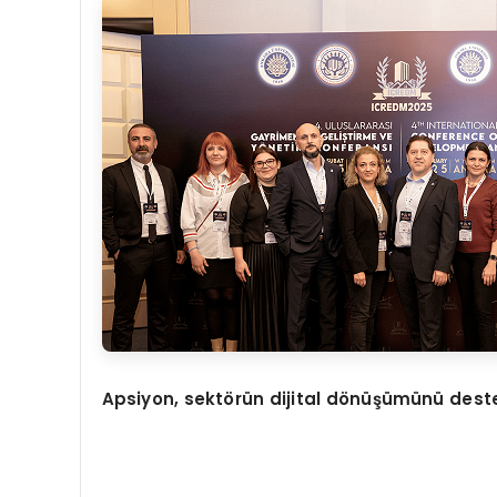
Apsiyon, sekt
ö
rün dijital d
ö
nüşümünü dest