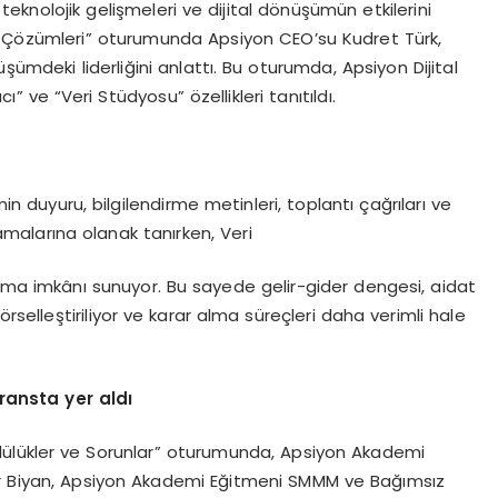
knolojik gelişmeleri ve dijital dönüşümün etkilerini
loji Çözümleri” oturumunda Apsiyon CEO’su Kudret Türk,
şümdeki liderliğini anlattı. Bu oturumda, Apsiyon Dijital
” ve “Veri Stüdyosu” özellikleri tanıtıldı.
nin duyuru, bilgilendirme metinleri, toplantı çağrıları ve
rlamalarına olanak tanırken, Veri
lama imkânı sunuyor. Bu sayede gelir-gider dengesi, aidat
örselleştiriliyor ve karar alma süreçleri daha verimli hale
ansta yer aldı
lülükler ve Sorunlar” oturumunda, Apsiyon Akademi
ür Biyan, Apsiyon Akademi Eğitmeni SMMM ve Bağımsız