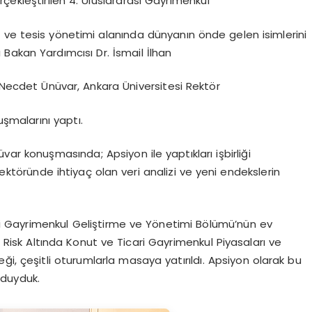
çekleştirilen 4. Uluslararası Gayrimenkul
 ve tesis yönetimi alanında dünyanın önde gelen isimlerini
ı Bakan Yardımcısı Dr. İsmail İlhan
. Necdet Ünüvar, Ankara Üniversitesi Rektör
uşmalarını yaptı.
var konuşmasında; Apsiyon ile yaptıkları işbirliği
ktöründe ihtiyaç olan veri analizi ve yeni endekslerin
esi Gayrimenkul Geliştirme ve Yönetimi Bölümü’nün ev
l Risk Altında Konut ve Ticari Gayrimenkul Piyasaları ve
ği, çeşitli oturumlarla masaya yatırıldı. Apsiyon olarak bu
 duyduk.