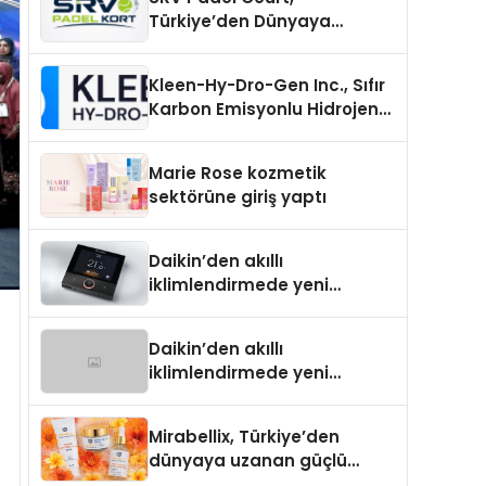
Türkiye’den Dünyaya
Uzanan Padel Kort
Üretiminde Güvenin Adresi
Kleen-Hy-Dro-Gen Inc., Sıfır
Karbon Emisyonlu Hidrojen
Isıtma Teknolojisinde ISO ve
TSSA Düzenleyici Onaylarını
Marie Rose kozmetik
Aldı
sektörüne giriş yaptı
Daikin’den akıllı
iklimlendirmede yeni
dönem: Madoka Plus
Türkiye’de
Daikin’den akıllı
iklimlendirmede yeni
dönem: Madoka Plus
Türkiye’de
Mirabellix, Türkiye’den
dünyaya uzanan güçlü
büyümesini sürdürüyor