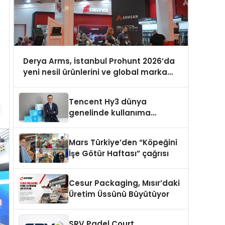
Derya Arms, İstanbul Prohunt 2026’da
yeni nesil ürünlerini ve global marka
vizyonunu sergiledi
Tencent Hy3 dünya
genelinde kullanıma
sunuldu
Mars Türkiye’den “Köpeğini
İşe Götür Haftası” çağrısı
Cesur Packaging, Mısır’daki
Üretim Üssünü Büyütüyor
SRV Padel Court,