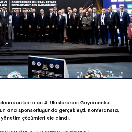
larından biri olan 4. Uluslararası Gayrimenkul
un ana sponsorluğunda gerçekleş
ti.
Konferansta,
 y
ö
netim çözümleri ele alındı.