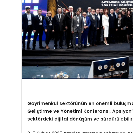
Gayrimenkul sekt
ö
rünün en
ö
nemli buluşma
Geliştirme ve
Y
ö
netimi Konferansı, Apsiyon
’
sekt
ö
rdeki dijital d
ö
nüşüm
ve sürdürülebilir