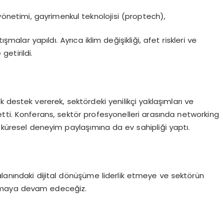
önetimi, gayrimenkul teknolojisi (proptech),
şmalar yapıldı. Ayrıca iklim değişikliği, afet riskleri ve
etirildi.
k destek vererek, sektördeki yenilikçi yaklaşımları ve
tti. Konferans, sektör profesyonelleri arasında networking
e küresel deneyim paylaşımına da ev sahipliği yaptı.
alanındaki dijital dönüşüme liderlik etmeye ve sektörün
l almaya devam edeceğiz.