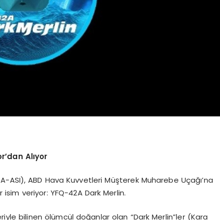
or’dan Alıyor
GA-ASI), ABD Hava Kuvvetleri Müşterek Muharebe Uçağı’na
isim veriyor: YFQ-42A Dark Merlin.
eriyle bilinen ölümcül doğanlar olan “Dark Merlin”ler (Kara