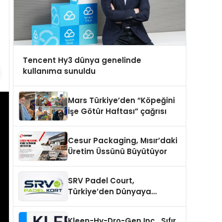
Tencent Hy3 dünya genelinde
kullanıma sunuldu
Mars Türkiye’den “Köpeğini
İşe Götür Haftası” çağrısı
Cesur Packaging, Mısır’daki
Üretim Üssünü Büyütüyor
SRV Padel Court,
Türkiye’den Dünyaya
Uzanan Padel Kort
Üretiminde Güvenin Adresi
Kleen-Hy-Dro-Gen Inc., Sıfır