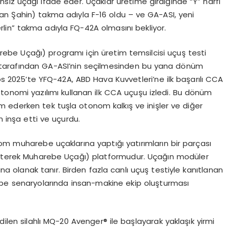
ansız uçağı ifade eder. Uçaklar üretime girdiğinde “Y” harfi
şan Şahin) takma adıyla F-16 oldu – ve GA-ASI, yeni
lin” takma adıyla FQ-42A olmasını bekliyor.
ebe Uçağı) programı için üretim temsilcisi uçuş testi
i tarafından GA-ASI’nin seçilmesinden bu yana dönüm
tos 2025’te YFQ-42A, ABD Hava Kuvvetleri’ne ilk başarılı CCA
onomi yazılımı kullanan ilk CCA uçuşu izledi. Bu dönüm
 ederken tek tuşla otonom kalkış ve inişler ve diğer
n inşa etti ve uçurdu.
om muharebe uçaklarına yaptığı yatırımların bir parçası
Müşterek Muharebe Uçağı) platformudur. Uçağın modüler
na olanak tanır. Birden fazla canlı uçuş testiyle kanıtlanan
be senaryolarında insan-makine ekip oluşturması
dilen silahlı MQ-20 Avenger® ile başlayarak yaklaşık yirmi