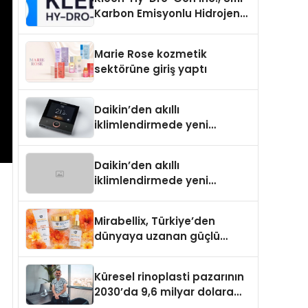
Karbon Emisyonlu Hidrojen
Isıtma Teknolojisinde ISO ve
TSSA Düzenleyici Onaylarını
Marie Rose kozmetik
Aldı
sektörüne giriş yaptı
Daikin’den akıllı
iklimlendirmede yeni
dönem: Madoka Plus
Türkiye’de
Daikin’den akıllı
iklimlendirmede yeni
dönem: Madoka Plus
Türkiye’de
Mirabellix, Türkiye’den
dünyaya uzanan güçlü
büyümesini sürdürüyor
Küresel rinoplasti pazarının
2030’da 9,6 milyar dolara
ulaşması bekleniyor