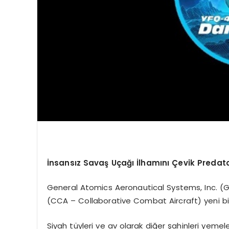
İnsansız Savaş Uçağı İ
lham
ını Çevik Predat
General Atomics Aeronautical Systems, Inc. (
(CCA – Collaborative Combat Aircraft) yeni bir 
Siyah tüyleri ve av olarak diğer şahinleri yemel