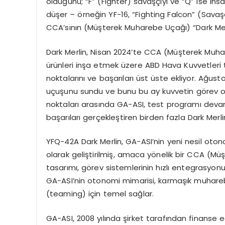
olduğunu; “F” (Fighter) savaşçıyı ve “Q” ise ins
düşer – örneğin YF-16, “Fighting Falcon” (Sava
CCA’sının (Müşterek Muharebe Uçağı) “Dark Mer
Dark Merlin, Nisan 2024’te CCA (Müşterek Muhar
ürünleri inşa etmek üzere ABD Hava Kuvvetler
noktalarını ve başarıları üst üste ekliyor. Ağus
uçuşunu sundu ve bunu bu ay kuvvetin görev ot
noktaları arasında GA-ASI, test programı devam
başarıları gerçekleştiren birden fazla Dark Merli
YFQ-42A Dark Merlin, GA-ASI’nin yeni nesil oton
olarak geliştirilmiş, amaca yönelik bir CCA (
tasarımı, görev sistemlerinin hızlı entegrasyonu
GA-ASI’nin otonomi mimarisi, karmaşık muhare
(teaming) için temel sağlar.
GA-ASI, 2008 yılında şirket tarafından finanse e