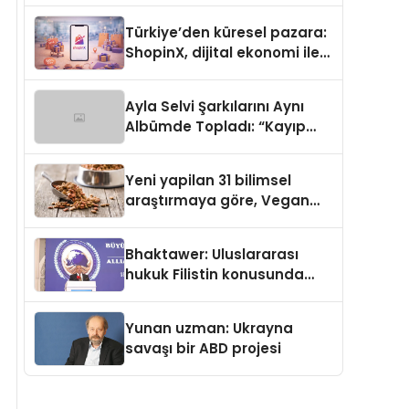
Türkiye’den küresel pazara:
ShopinX, dijital ekonomi ile
gerçek dünya alışverişini bir
araya getirmeyi hedefliyor
Ayla Selvi Şarkılarını Aynı
Albümde Topladı: “Kayıp
Kasetler 1” 31 Temmuz’da
Yayında
Yeni yapilan 31 bilimsel
araştırmaya göre, Vegan
Köpek Maması ve Vegan
Kedi Mamasının İyi
Bhaktawer: Uluslararası
Sindirildiğini Ortaya Koydu
hukuk Filistin konusunda
çifte standart uyguluyor
Yunan uzman: Ukrayna
savaşı bir ABD projesi