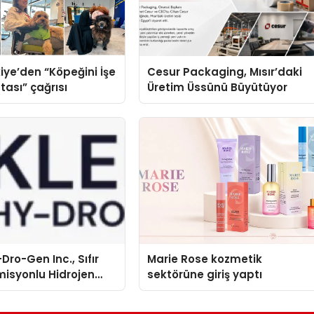
iye’den “Köpeğini İşe
Cesur Packaging, Mısır’daki
tası” çağrısı
Üretim Üssünü Büyütüyor
Dro-Gen Inc., Sıfır
Marie Rose kozmetik
isyonlu Hidrojen
sektörüne giriş yaptı
knolojisinde ISO ve
nleyici Onaylarını