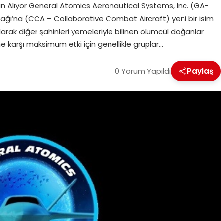
n Alıyor General Atomics Aeronautical Systems, Inc. (GA-
ağı’na (CCA – Collaborative Combat Aircraft) yeni bir isim
olarak diğer şahinleri yemeleriyle bilinen ölümcül doğanlar
e karşı maksimum etki için genellikle gruplar…
0 Yorum Yapıldı
Paylaş