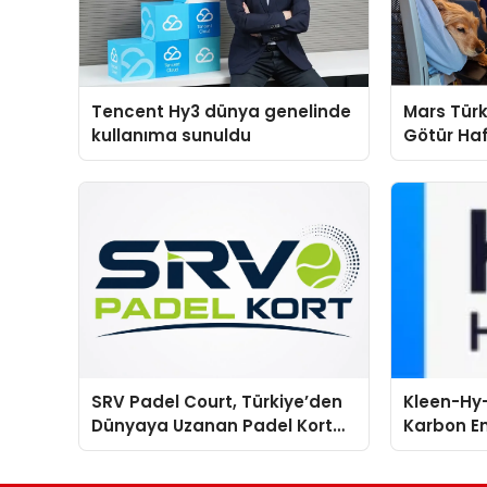
Tencent Hy3 dünya genelinde
Mars Türk
kullanıma sunuldu
Götür Haf
SRV Padel Court, Türkiye’den
Kleen-Hy-
Dünyaya Uzanan Padel Kort
Karbon Em
Üretiminde Güvenin Adresi
Isıtma Te
TSSA Düze