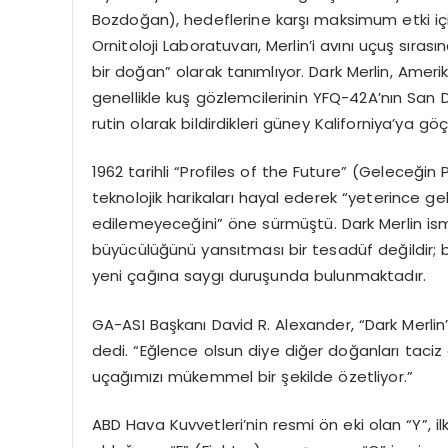
Bozdoğan), hedeflerine karşı maksimum etki için g
Ornitoloji Laboratuvarı, Merlin’i avını uçuş sırası
bir doğan” olarak tanımlıyor. Dark Merlin, Amerik
genellikle kuş gözlemcilerinin YFQ-42A’nın San D
rutin olarak bildirdikleri güney Kaliforniya’ya göç
1962 tarihli “Profiles of the Future” (Geleceğin 
teknolojik harikaları hayal ederek “yeterince gel
edilemeyeceğini” öne sürmüştü. Dark Merlin ism
büyücülüğünü yansıtması bir tesadüf değildir;
yeni çağına saygı duruşunda bulunmaktadır.
GA-ASI Başkanı David R. Alexander, “Dark Merlin’l
dedi. “Eğlence olsun diye diğer doğanları taciz 
uçağımızı mükemmel bir şekilde özetliyor.”
ABD Hava Kuvvetleri’nin resmi ön eki olan “Y”, il