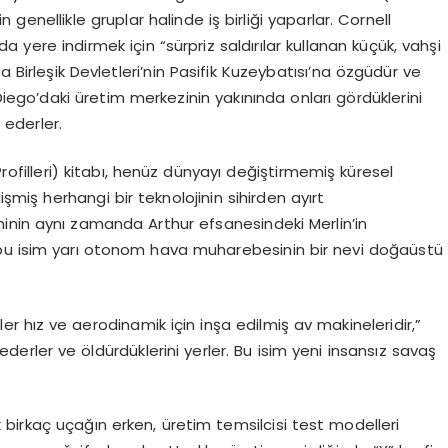
enellikle gruplar halinde iş birliği yaparlar. Cornell
nda yere indirmek için “sürpriz saldırılar kullanan küçük, vahşi
a Birleşik Devletleri’nin Pasifik Kuzeybatısı’na özgüdür ve
iego’daki üretim merkezinin yakınında onları gördüklerini
 ederler.
Profilleri) kitabı, henüz dünyayı değiştirmemiş küresel
işmiş herhangi bir teknolojinin sihirden ayırt
inin aynı zamanda Arthur efsanesindeki Merlin’in
 bu isim yarı otonom hava muharebesinin bir nevi doğaüstü
er hız ve aerodinamik için inşa edilmiş av makineleridir,”
ederler ve öldürdüklerini yerler. Bu isim yeni insansız savaş
k birkaç uçağın erken, üretim temsilcisi test modelleri