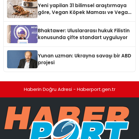
Yeni yapilan 31 bilimsel araştırmaya
göre, Vegan Köpek Maması ve Vegan
Kedi Mamasının İyi Sindirildiğini
Ortaya Koydu
Bhaktawer: Uluslararası hukuk Filistin
konusunda çifte standart uyguluyor
Yunan uzman: Ukrayna savaşı bir ABD
projesi
Haberin Doğru Adresi - Haberport.gen.tr