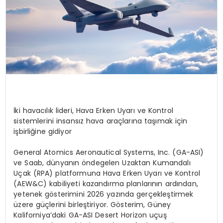
İki havacılık lideri, Hava Erken Uyarı ve Kontrol
sistemlerini insansız hava araçlarına taşımak için
işbirliğine gidiyor
General Atomics Aeronautical Systems, Inc. (GA-ASI)
ve Saab, d
ünyanın
ö
nde
gelen Uzaktan Kumandalı
Uçak (RPA) platformuna Hava Erken Uyarı ve Kontrol
(AEW&C) kabiliyeti kazandı
rma
planlarının
ardından,
yetenek g
ö
sterimini
2026 yazında gerçekleştirmek
üzere güçlerini birleştiriyor. G
ö
sterim, Güney
Kaliforniya
’
daki
GA-ASI
Desert
Horizon uçuş