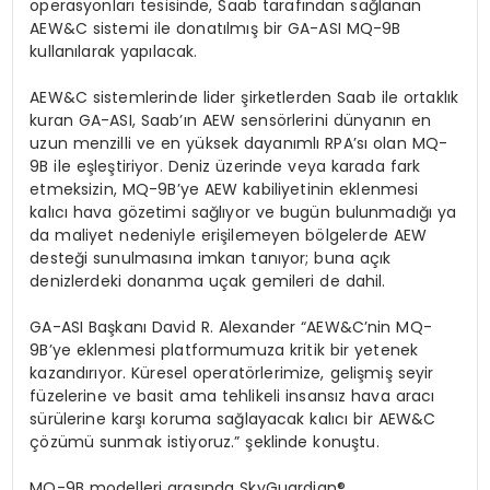
operasyonları tesisinde, Saab tarafından sağlanan
AEW&C sistemi ile donatılmış bir GA-ASI MQ-9B
kullanılarak yapılacak.
AEW&C sistemlerinde lider şirketlerden Saab ile ortaklık
kuran GA-ASI, Saab’ın AEW
sens
ö
rlerini
dünyanın en
uzun menzilli ve en yüksek dayanımlı RPA
’
sı
olan MQ-
9B ile eşleştiriyor. Deniz üzerinde veya karada fark
etmeksizin, MQ-9B
’
ye AEW kabiliyetinin eklenmesi
kalıcı hava g
ö
zetimi
sağlıyor ve bugün bulunmadığı ya
da maliyet nedeniyle erişilemeyen b
ö
lgelerde
AEW
desteği sunulmasına imkan tanıyor; buna açık
denizlerdeki donanma uçak gemileri de dahil.
GA-ASI Başkanı
David R. Alexander
“
AEW&C
’
nin
MQ-
9B
’
ye eklenmesi platformumuza kritik bir yetenek
kazandırıyor.
Kü
resel operat
ö
rlerimize
, gelişmiş seyir
füzelerine ve basit ama tehlikeli insansız hava aracı
sürülerine karşı koruma sağlayacak kalıcı bir AEW&C
çözümü sunmak istiyoruz.” şeklinde konuştu.
MQ-9B modelleri arası
nda SkyGuardian
®
,