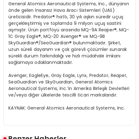
General Atomics
Aeronautical
Systems, Inc., d
ünyanın
ö
nde
gelen İnsansız Hava Aracı Sistemleri (UAS)
üreticisidir.
Predator
®
hatt
ı, 30 yılı aşkın süredir uçuş
gerçekleştirmiş ve toplamda 9 milyon uçuş saatini
aşmıştır.
Ü
rün
portf
ö
yü
arası
nda MQ-9A Reaper
®
, MQ-
1C Gray Eagle
®
, MQ-20 Avenger
®
ve MQ-9B
SkyGuardian
®
/SeaGuardian
® bulunmaktadır. Şirket,
uzun süreli dayanım ve ç
ok
g
ö
revli
çözümler sunarak
sürekli durum farkı
ndal
ığı
ve
h
ızlı
müdahale imkanı
sağlamaya odaklanmaktadır.
Avenger, EagleEye, Gray Eagle, Lynx, Predator, Reaper,
SeaGuardian ve SkyGuardian, General Atomics
Aeronautical Systems, Inc.
’
in Amerika Birleşik Devletleri
ve/veya diğer ülkelerde tescilli ticari markalarıdır.
KAYNAK:
General Atomics
Aeronautical
Systems, Inc.
Benzer Haberler