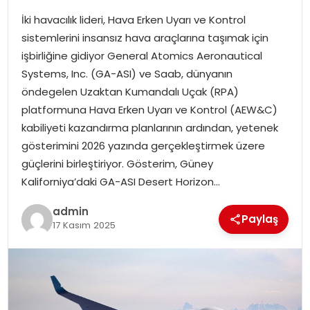
İki havacılık lideri, Hava Erken Uyarı ve Kontrol
SPOR
sistemlerini insansız hava araçlarına taşımak için
işbirliğine gidiyor General Atomics Aeronautical
EĞITIM
Systems, Inc. (GA-ASI) ve Saab, dünyanın
öndegelen Uzaktan Kumandalı Uçak (RPA)
OTOMOBIL
platformuna Hava Erken Uyarı ve Kontrol (AEW&C)
kabiliyeti kazandırma planlarının ardından, yetenek
TEKNOLOJI
gösterimini 2026 yazında gerçekleştirmek üzere
güçlerini birleştiriyor. Gösterim, Güney
EKONOMI
Kaliforniya’daki GA-ASI Desert Horizon…
admin
Paylaş
17 Kasım 2025