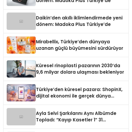
dönem: Madoka Plus Türkiye’de
Daikin’den akıllı iklimlendirmede yeni
dönem: Madoka Plus Türkiye’de
Mirabellix, Türkiye’den dünyaya
uzanan güçlü büyümesini sürdürüyor
Küresel rinoplasti pazarının 2030’da
9,6 milyar dolara ulaşması bekleniyor
Türkiye’den küresel pazara: ShopinX,
dijital ekonomi ile gerçek dünya
alışverişini bir araya getirmeyi
hedefliyor
Ayla Selvi Şarkılarını Aynı Albümde
Topladı: “Kayıp Kasetler 1” 31
Temmuz’da Yayında