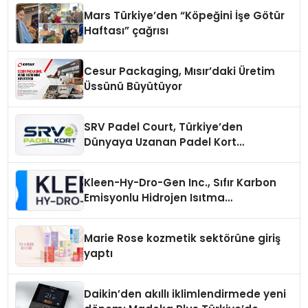
Mars Türkiye’den “Köpeğini İşe Götür
Haftası” çağrısı
Cesur Packaging, Mısır’daki Üretim
Üssünü Büyütüyor
SRV Padel Court, Türkiye’den
Dünyaya Uzanan Padel Kort
Üretiminde Güvenin Adresi
Kleen-Hy-Dro-Gen Inc., Sıfır Karbon
Emisyonlu Hidrojen Isıtma
Teknolojisinde ISO ve TSSA
Düzenleyici Onaylarını Aldı
Marie Rose kozmetik sektörüne giriş
yaptı
Daikin’den akıllı iklimlendirmede yeni