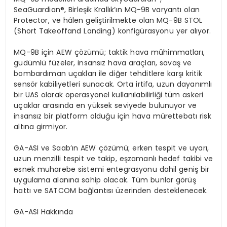
SeaGuardian
®, Birleşik Krallık’ın MQ-9B varyantı olan
Protector
, ve hâlen geliştirilmekte olan MQ-9B STOL
(
Short
Takeoff
and
Landing
) konfigürasyonu yer alıyor.
MQ-9B
i
ç
in AEW
çözümü; taktik hava mühimmatları,
güdümlü füzeler, insansız hava araçları, savaş ve
bombardıman uçakları
ile di
ğer
tehditlere karşı kritik
sens
ö
r kabiliyetleri sunacak. Orta irtifa, uzun dayanımlı
bir UAS olarak operasyonel kullanılabilirliği tüm askeri
uçaklar arasında en yüksek seviyede bulunuyor ve
insansız bir platform olduğu için hava mürettebatı risk
altına girmiyor.
GA-ASI ve Saab’ın AEW çözümü; erken tespit ve uyarı,
uzun menzilli tespit ve takip, eşzamanlı hedef takibi ve
esnek muharebe sistemi entegrasyonu dahil geniş bir
uygulama alanına sahip olacak. Tüm bunlar g
ö
rüş
hatt
ı ve SATCOM bağlantısı üzerinden desteklenecek.
GA-ASI Hakkında