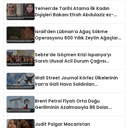
Yemen’de Tarihi Atama İlk Kadın
Dışişleri Bakanı Efrah Abdulaziz ez-
Zube Oldu
İsrail’den Lübnan’a Ağaç Sökme
Operasyonu 600 Yıllık Zeytin Ağaçları
Kökleriyle Götürüldü
Sebte’de Göçmen Krizi İspanya’yı
Sarstı Ulusal Acil Durum Çağrısı
Yapıldı
Wall Street Journal Körfez Ülkelerinin
İran’a Gizli Hava Saldırıları
Düzenlediğini İddia Etti
Brent Petrol Fiyatı Orta Doğu
Geriliminin Azalmasıyla 86 Dolar
Seviyesine Geriledi
Judit Polgar Macaristan