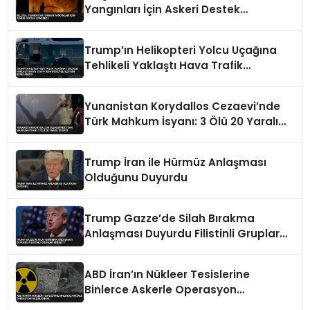
Yangınları İçin Askeri Destek
Gönderdi
Trump’ın Helikopteri Yolcu Uçağına
Tehlikeli Yaklaştı Hava Trafik
Kontrolüyle İletişim Kurulamadı
Yunanistan Korydallos Cezaevi’nde
Türk Mahkum İsyanı: 3 Ölü 20 Yaralı
İddiası
Trump İran ile Hürmüz Anlaşması
Olduğunu Duyurdu
Trump Gazze’de Silah Bırakma
Anlaşması Duyurdu Filistinli Gruplar
Reddetti
ABD İran’ın Nükleer Tesislerine
Binlerce Askerle Operasyon
Hazırlığında