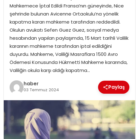
Mahkemece İptal Edildi Fransa’nın güneyinde, Nice
şehrinde bulunan Avicenne Ortaokulu’na yönelik
SPOR
kapatma kararı mahkeme tarafından reddedildi.
Okulun avukatı Sefen Guez Guez, sosyal medya
EĞITIM
hesabından yapılan paylaşımda, 15 Mart tarihli Valilik
kararının mahkeme tarafından iptal edildiğini
OTOMOBIL
duyurdu. Mahkeme, Valiliği Masraflara 1500 Avro
Ödemesi Konusunda Hükmetti Mahkeme kararında,
TEKNOLOJI
Valiliğin okula karşı aldığı kapatma…
EKONOMI
haber
Paylaş
03 Temmuz 2024