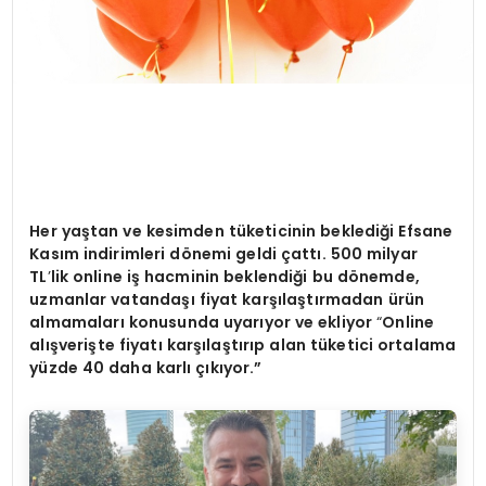
Her ya
ştan ve kesimden tüketicinin beklediğ
i Efsane
Kas
ım indirimleri d
ö
nemi geldi ç
att
ı. 500 milyar
TL
’
lik online i
ş hacminin beklendiği bu d
ö
nemde,
uzmanlar vatandaşı fiyat karşılaştırmadan ürün
almamaları konusunda uyarıyor ve ekliyor
“
Online
al
ışverişte fiyatı karşılaştırıp alan tüketici ortalama
yüzde 40 daha karlı çıkıyor.”