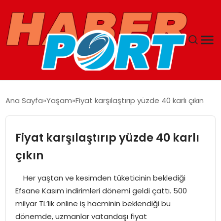
ANASAYFA
Ana Sayfa
Yaşam
Fiyat karşılaştırıp yüzde 40 karlı çıkın
GUNCEL
Fiyat karşılaştırıp yüzde 40 karlı
YAŞAM
çıkın
SAĞLIK
Her yaştan ve kesimden tüketicinin beklediği
Efsane Kasım indirimleri dönemi geldi çattı. 500
SPOR
milyar TL’lik online iş hacminin beklendiği bu
dönemde, uzmanlar vatandaşı fiyat
MAGAZIN