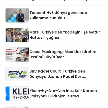
Tencent Hy3 dünya genelinde
kullanıma sunuldu
Mars Türkiye’den “Köpeğini İşe Götür
Haftası” çağrısı
Cesur Packaging, Mısır’daki Üretim
Üssünü Büyütüyor
SRV Padel Court, Türkiye’den
Dünyaya Uzanan Padel Kort
Üretiminde Güvenin Adresi
Kleen-Hy-Dro-Gen Inc., Sıfır Karbon
Emisyonlu Hidrojen Isıtma
Teknolojisinde ISO ve TSSA
Düzenleyici Onaylarını Aldı