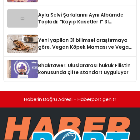
alışverişini bir araya getirmeyi
hedefliyor
Ayla Selvi Şarkılarını Aynı Albümde
Topladı: “Kayıp Kasetler 1” 31
Temmuz’da Yayında
Yeni yapilan 31 bilimsel araştırmaya
göre, Vegan Köpek Maması ve Vegan
Kedi Mamasının İyi Sindirildiğini
Ortaya Koydu
Bhaktawer: Uluslararası hukuk Filistin
konusunda çifte standart uyguluyor
Haberin Doğru Adresi - Haberport.gen.tr