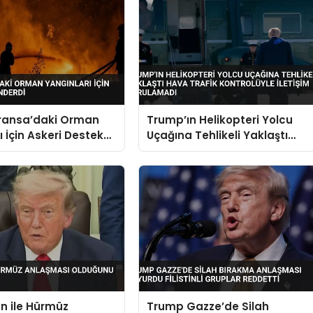
Fransa’daki Orman
Trump’ın Helikopteri Yolcu
ı İçin Askeri Destek
Uçağına Tehlikeli Yaklaştı
Hava Trafik Kontrolüyle
İletişim Kurulamadı
n ile Hürmüz
Trump Gazze’de Silah