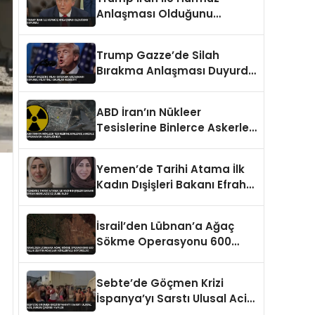
Anlaşması Olduğunu
Duyurdu
Trump Gazze’de Silah
Bırakma Anlaşması Duyurdu
Filistinli Gruplar Reddetti
ABD İran’ın Nükleer
Tesislerine Binlerce Askerle
Operasyon Hazırlığında
Yemen’de Tarihi Atama İlk
Kadın Dışişleri Bakanı Efrah
Abdulaziz ez-Zube Oldu
İsrail’den Lübnan’a Ağaç
Sökme Operasyonu 600
Yıllık Zeytin Ağaçları
Kökleriyle Götürüldü
Sebte’de Göçmen Krizi
İspanya’yı Sarstı Ulusal Acil
Durum Çağrısı Yapıldı