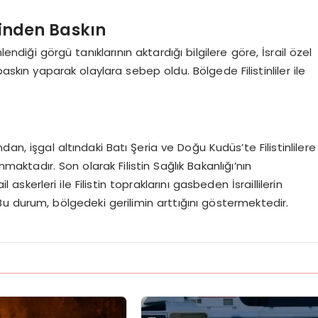
rinden Baskın
ndiği görgü tanıklarının aktardığı bilgilere göre, İsrail özel
baskın yaparak olaylara sebep oldu. Bölgede Filistinliler ile
ından, işgal altındaki Batı Şeria ve Doğu Kudüs’te Filistinlilere
nmaktadır. Son olarak Filistin Sağlık Bakanlığı’nın
skerleri ile Filistin topraklarını gasbeden İsraillilerin
r. Bu durum, bölgedeki gerilimin arttığını göstermektedir.