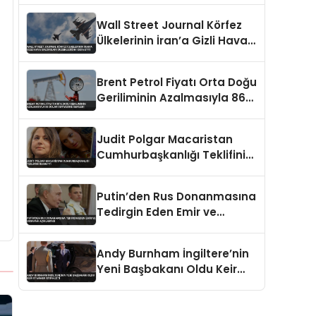
Wall Street Journal Körfez
Ülkelerinin İran’a Gizli Hava
Saldırıları Düzenlediğini
İddia Etti
Brent Petrol Fiyatı Orta Doğu
Geriliminin Azalmasıyla 86
Dolar Seviyesine Geriledi
Judit Polgar Macaristan
Cumhurbaşkanlığı Teklifini
Reddetti
Putin’den Rus Donanmasına
Tedirgin Eden Emir ve
Ukrayna Açıklaması
Andy Burnham İngiltere’nin
Yeni Başbakanı Oldu Keir
Starmer İstifa Etti