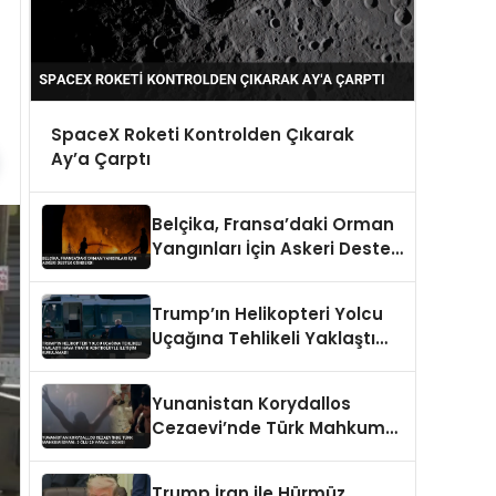
SpaceX Roketi Kontrolden Çıkarak
Ay’a Çarptı
Belçika, Fransa’daki Orman
Yangınları İçin Askeri Destek
Gönderdi
Trump’ın Helikopteri Yolcu
Uçağına Tehlikeli Yaklaştı
Hava Trafik Kontrolüyle
İletişim Kurulamadı
Yunanistan Korydallos
Cezaevi’nde Türk Mahkum
İsyanı: 3 Ölü 20 Yaralı İddiası
Trump İran ile Hürmüz