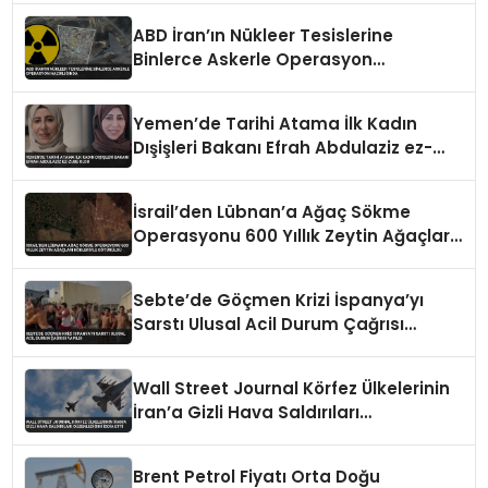
ABD İran’ın Nükleer Tesislerine
Binlerce Askerle Operasyon
Hazırlığında
Yemen’de Tarihi Atama İlk Kadın
Dışişleri Bakanı Efrah Abdulaziz ez-
Zube Oldu
İsrail’den Lübnan’a Ağaç Sökme
Operasyonu 600 Yıllık Zeytin Ağaçları
Kökleriyle Götürüldü
Sebte’de Göçmen Krizi İspanya’yı
Sarstı Ulusal Acil Durum Çağrısı
Yapıldı
Wall Street Journal Körfez Ülkelerinin
İran’a Gizli Hava Saldırıları
Düzenlediğini İddia Etti
Brent Petrol Fiyatı Orta Doğu