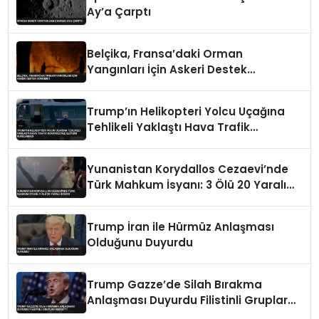
Ay’a Çarptı
Belçika, Fransa’daki Orman
Yangınları İçin Askeri Destek
Gönderdi
Trump’ın Helikopteri Yolcu Uçağına
Tehlikeli Yaklaştı Hava Trafik
Kontrolüyle İletişim Kurulamadı
Yunanistan Korydallos Cezaevi’nde
Türk Mahkum İsyanı: 3 Ölü 20 Yaralı
İddiası
Trump İran ile Hürmüz Anlaşması
Olduğunu Duyurdu
Trump Gazze’de Silah Bırakma
Anlaşması Duyurdu Filistinli Gruplar
Reddetti