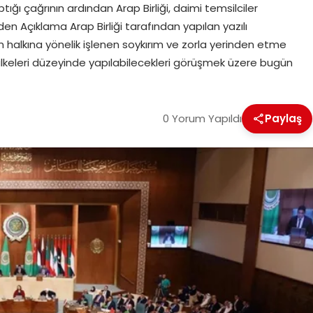
yaptığı çağrının ardından Arap Birliği, daimi temsilciler
den Açıklama Arap Birliği tarafından yapılan yazılı
in halkına yönelik işlenen soykırım ve zorla yerinden etme
 ülkeleri düzeyinde yapılabilecekleri görüşmek üzere bugün
0 Yorum Yapıldı
Paylaş