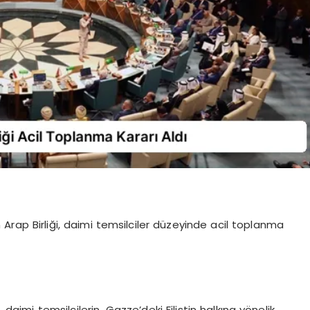
dan Arap Birliği, daimi temsilciler düzeyinde acil toplanma
 daimi temsilcilerin, Gazze’deki Filistin halkına yönelik