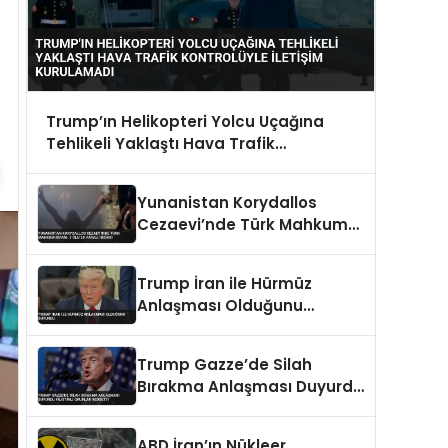
Trump’ın Helikopteri Yolcu Uçağına
Tehlikeli Yaklaştı Hava Trafik
Kontrolüyle İletişim Kurulamadı
Yunanistan Korydallos
Cezaevi’nde Türk Mahkum
İsyanı: 3 Ölü 20 Yaralı İddiası
Trump İran ile Hürmüz
Anlaşması Olduğunu
Duyurdu
Trump Gazze’de Silah
Bırakma Anlaşması Duyurdu
Filistinli Gruplar Reddetti
ABD İran’ın Nükleer