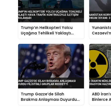
Trump’ın Helikopteri Yolcu
Yunanist
Uçağına Tehlikeli Yaklaştı
Cezaevi’
Hava Trafik Kontrolüyle
İsyanı: 3 
İletişim Kurulamadı
Trump Gazze’de Silah
ABD İran’
Bırakma Anlaşması Duyurdu
Binlerce 
Filistinli Gruplar Reddetti
Hazırlığı