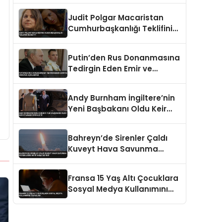
Judit Polgar Macaristan
Cumhurbaşkanlığı Teklifini
Reddetti
Putin’den Rus Donanmasına
Tedirgin Eden Emir ve
Ukrayna Açıklaması
Andy Burnham İngiltere’nin
Yeni Başbakanı Oldu Keir
Starmer İstifa Etti
Bahreyn’de Sirenler Çaldı
Kuveyt Hava Savunma
Sistemlerini Aktif Hale
Getirdi
Fransa 15 Yaş Altı Çocuklara
Sosyal Medya Kullanımını
Yasakladı