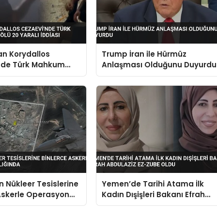
an Korydallos
Trump İran ile Hürmüz
nde Türk Mahkum
Anlaşması Olduğunu Duyurdu
Ölü 20 Yaralı İddiası
ın Nükleer Tesislerine
Yemen’de Tarihi Atama İlk
Askerle Operasyon
Kadın Dışişleri Bakanı Efrah
nda
Abdulaziz ez-Zube Oldu