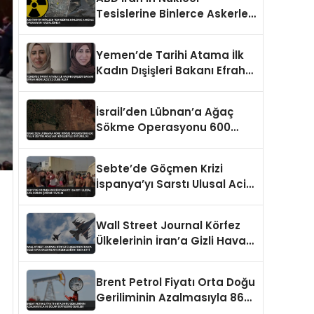
Tesislerine Binlerce Askerle
Operasyon Hazırlığında
Yemen’de Tarihi Atama İlk
Kadın Dışişleri Bakanı Efrah
Abdulaziz ez-Zube Oldu
İsrail’den Lübnan’a Ağaç
Sökme Operasyonu 600
Yıllık Zeytin Ağaçları
Kökleriyle Götürüldü
Sebte’de Göçmen Krizi
İspanya’yı Sarstı Ulusal Acil
Durum Çağrısı Yapıldı
Wall Street Journal Körfez
Ülkelerinin İran’a Gizli Hava
Saldırıları Düzenlediğini
İddia Etti
Brent Petrol Fiyatı Orta Doğu
Geriliminin Azalmasıyla 86
Dolar Seviyesine Geriledi