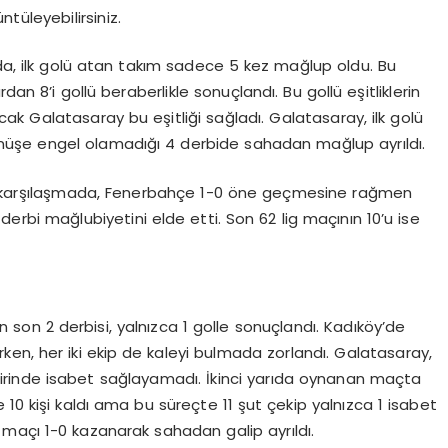
tüleyebilirsiniz.
da, ilk golü atan takım sadece 5 kez mağlup oldu. Bu
an 8’i gollü beraberlikle sonuçlandı. Bu gollü eşitliklerin
ak Galatasaray bu eşitliği sağladı. Galatasaray, ilk golü
üşe engel olamadığı 4 derbide sahadan mağlup ayrıldı.
 karşılaşmada, Fenerbahçe 1-0 öne geçmesine rağmen
erbi mağlubiyetini elde etti. Son 62 lig maçının 10’u ise
n son 2 derbisi, yalnızca 1 golle sonuçlandı. Kadıköy’de
rken, her iki ekip de kaleyi bulmada zorlandı. Galatasaray,
rinde isabet sağlayamadı. İkinci yarıda oynanan maçta
e 10 kişi kaldı ama bu süreçte 11 şut çekip yalnızca 1 isabet
maçı 1-0 kazanarak sahadan galip ayrıldı.