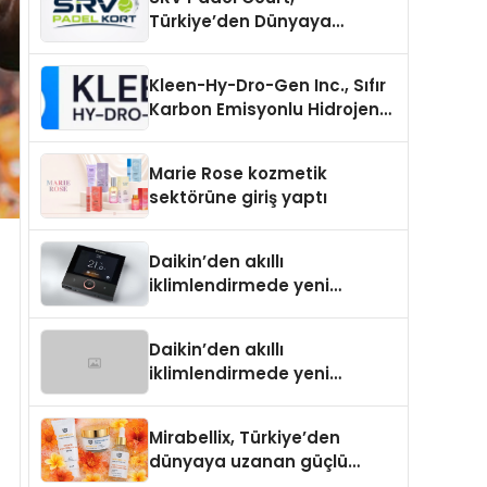
Türkiye’den Dünyaya
Uzanan Padel Kort
Üretiminde Güvenin Adresi
Kleen-Hy-Dro-Gen Inc., Sıfır
Karbon Emisyonlu Hidrojen
Isıtma Teknolojisinde ISO ve
TSSA Düzenleyici Onaylarını
Marie Rose kozmetik
Aldı
sektörüne giriş yaptı
Daikin’den akıllı
iklimlendirmede yeni
dönem: Madoka Plus
Türkiye’de
Daikin’den akıllı
iklimlendirmede yeni
dönem: Madoka Plus
Türkiye’de
Mirabellix, Türkiye’den
dünyaya uzanan güçlü
büyümesini sürdürüyor