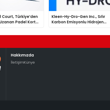
 Court, Türkiye’den
Kleen-Hy-Dro-Gen Inc., Sıfır
Uzanan Padel Kort
Karbon Emisyonlu Hidrojen
de Güvenin Adresi
Isıtma Teknolojisinde ISO ve
TSSA Düzenleyici Onaylarını
Aldı
Hakkımızda
İletişim
Künye