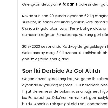
Öne çıkan detayları
Alfabahis
adresinden görün
Rekabetin son 29 yılında oynanan 62 lig maçın
süreçte, iki takım arasında yapılan karşılaşmalard
6’sında ilk golü atan taraf Fenerbahçe oldu, anc
atmasına rağmen Fenerbahçe’ye karşı geri dön
2019-2020 sezonunda Kadıköy’de gerçekleşen
Galatasaray maçı 3-1 kazanarak tarihindeki bir d
golsüz eşitlikle sonuçlandı.
Son İki Derbide Az Gol Atıldı
Geçen sezon ligde karşı karşıya gelen iki takımı
oynanan ilk yarı karşılaşması 0-0 berabere bite
11 şut denemesinde bulunmasına rağmen, hiçbi
ise Fenerbahçe, Djiku’nun kırmızı kart görmesiyl
buldu. Ancak o tek şut gol oldu ve Fenerbahçe 