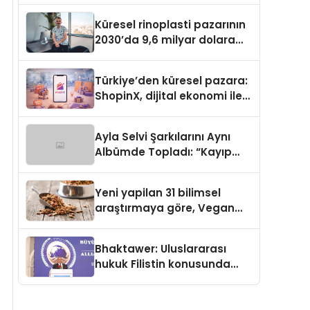
Küresel rinoplasti pazarının
2030’da 9,6 milyar dolara
ulaşması bekleniyor
Türkiye’den küresel pazara:
ShopinX, dijital ekonomi ile
gerçek dünya alışverişini bir
araya getirmeyi hedefliyor
Ayla Selvi Şarkılarını Aynı
Albümde Topladı: “Kayıp
Kasetler 1” 31 Temmuz’da
Yayında
Yeni yapilan 31 bilimsel
araştırmaya göre, Vegan
Köpek Maması ve Vegan
Kedi Mamasının İyi
Bhaktawer: Uluslararası
Sindirildiğini Ortaya Koydu
hukuk Filistin konusunda
çifte standart uyguluyor