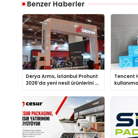
Benzer Haberler
Derya Arms, İstanbul Prohunt
Tencent 
2026’da yeni nesil ürünlerini ve
kullanım
global marka vizyonunu
sergiledi