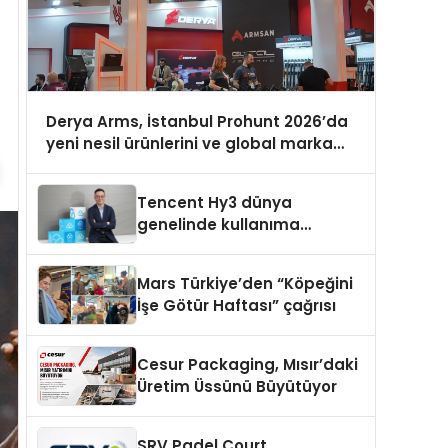
Derya Arms, İstanbul Prohunt 2026’da
yeni nesil ürünlerini ve global marka
vizyonunu sergiledi
Tencent Hy3 dünya
genelinde kullanıma
sunuldu
Mars Türkiye’den “Köpeğini
İşe Götür Haftası” çağrısı
Cesur Packaging, Mısır’daki
Üretim Üssünü Büyütüyor
SRV Padel Court,