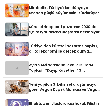
Mirabellix, Türkiye’den dünyaya
uzanan güçlü büyümesini sürdürüyor
Küresel rinoplasti pazarının 2030’da
9,6 milyar dolara ulaşması bekleniyor
Türkiye’den küresel pazara: ShopinX,
dijital ekonomi ile gerçek dünya
alışverişini bir araya getirmeyi
hedefliyor
Ayla Selvi Şarkılarını Aynı Albümde
Topladı: “Kayıp Kasetler 1” 31
Temmuz’da Yayında
Yeni yapilan 31 bilimsel araştırmaya
göre, Vegan Köpek Maması ve Vegan
Kedi Mamasının İyi Sindirildiğini
Ortaya Koydu
Bhaktawer: Uluslararası hukuk Filistin