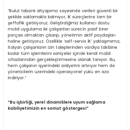
“Bulut tabanlı altyapımız sayesinde verileri güvenli bir
şekilde saklamakla kalmıyor, İK süreçlerine tam bir
şeffaflık getiriyoruz. Geliştirdiğimiz kullanıcı dostu
mobil uygulama ile çalışanları sürecin pasif birer
parçası olmaktan çıkarıp, yönetimin aktif paydaşları
haline getiriyoruz. Özellikle ‘self-servis İK’ yaklaşımımız,
İtalyan çalışanların izin taleplerinden vardiya takibine
kadar tüm işlemlerini saniyeler içinde kendi mobil
cihazlarından gerçekleştirmesine olanak tanıyor. Bu,
hem çalışanın işyerindeki aidiyetini artırıyor hem de
yöneticilerin üzerindeki operasyonel yükü en aza
indiriyor.”
“
Bu i
ş
birli
ğ
i, yerel dinamiklere uyum sa
ğ
lama
kabiliyetimizin en somut g
ö
stergesi
”