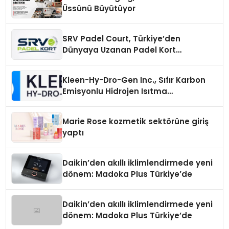
Üssünü Büyütüyor
SRV Padel Court, Türkiye’den
Dünyaya Uzanan Padel Kort
Üretiminde Güvenin Adresi
Kleen-Hy-Dro-Gen Inc., Sıfır Karbon
Emisyonlu Hidrojen Isıtma
Teknolojisinde ISO ve TSSA
Düzenleyici Onaylarını Aldı
Marie Rose kozmetik sektörüne giriş
yaptı
Daikin’den akıllı iklimlendirmede yeni
dönem: Madoka Plus Türkiye’de
Daikin’den akıllı iklimlendirmede yeni
dönem: Madoka Plus Türkiye’de