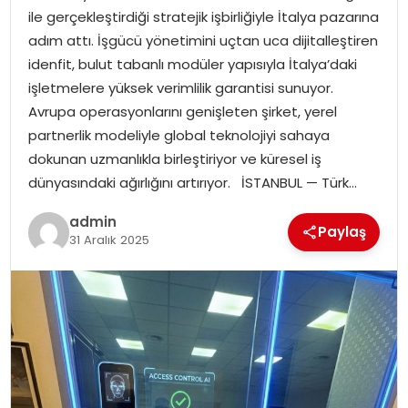
ile gerçekleştirdiği stratejik işbirliğiyle İtalya pazarına
adım attı. İşgücü yönetimini uçtan uca dijitalleştiren
SPOR
idenfit, bulut tabanlı modüler yapısıyla İtalya’daki
işletmelere yüksek verimlilik garantisi sunuyor.
EĞITIM
Avrupa operasyonlarını genişleten şirket, yerel
partnerlik modeliyle global teknolojiyi sahaya
OTOMOBIL
dokunan uzmanlıkla birleştiriyor ve küresel iş
dünyasındaki ağırlığını artırıyor. İSTANBUL — Türk…
TEKNOLOJI
admin
Paylaş
EKONOMI
31 Aralık 2025