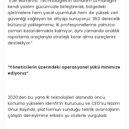
“Eter Biometric Technologies’in donanım uzmanlığını
kendi yazılım gücümüzle birleştirerek, bölgedeki
işletmelere hem yasal uyumluluk hem de yüksek veri
güvenliği sağlayan bir altyapı sunuyoruz. 360 derecelik
bütüncül yaklaşımımız, İK profesyonellerine yalnızca
zaman kazandırmakla kalmıyor; aynı zamanda analitik
raporlama araçlarıyla stratejik karar alma süreçlerini
destekliyor.”
“Yö
neticilerin
ü
zerindeki operasyonel y
ü
k
ü
minimize
ediyoruz
”
2020’den bu yana İK teknolojileri alanında öncü
konuma yükselen idenfit’in Kurucusu ve CEO’su Nazım
Onur Bayındır, platformun sunduğu teknik avantajların
çalışan deneyimine etkisini şu sözlerle vurguladı: