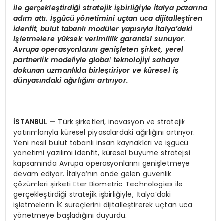
ile ger
ç
ekle
ş
tirdi
ğ
i stratejik i
ş
birli
ğ
iyle
İ
talya pazar
ı
na
ad
ı
m att
ı
.
İş
g
ü
c
ü
y
ö
netimini u
ç
tan uca dijitalle
ş
tiren
idenfit, bulut tabanl
ı
mod
ü
ler yap
ı
s
ı
yla
İ
talya
’
daki
i
ş
letmelere y
ü
ksek verimlilik garantisi sunuyor.
Avrupa operasyonlar
ı
n
ı
geni
ş
leten
ş
irket, yerel
partnerlik modeliyle global teknolojiyi sahaya
dokunan uzmanl
ı
kla birle
ş
tiriyor ve k
ü
resel i
ş
d
ü
nyas
ı
ndaki a
ğı
rl
ığı
n
ı
art
ı
r
ı
yor.
İ
STANBUL
—
Türk şirketleri, inovasyon ve stratejik
yatırımlarıyla küresel piyasalardaki ağırlığını artırıyor.
Yeni nesil bulut tabanlı insan kaynakları ve işgücü
yönetimi yazılımı idenfit, küresel büyüme stratejisi
kapsamında Avrupa operasyonlarını genişletmeye
devam ediyor. İtalya’nın önde gelen güvenlik
çözümleri şirketi Eter Biometric Technologies ile
gerçekleştirdiği stratejik işbirliğiyle, İtalya’daki
işletmelerin İK süreçlerini dijitalleştirerek uçtan uca
yönetmeye başladığını duyurdu.