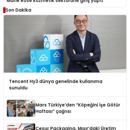
Marie Rose kozmetik sektörüne giriş yaptı
Son Dakika
Tencent Hy3 dünya genelinde kullanıma
sunuldu
Mars Türkiye’den “Köpeğini İşe Götür
Haftası” çağrısı
Cesur Packaging, Mısır’daki Üretim