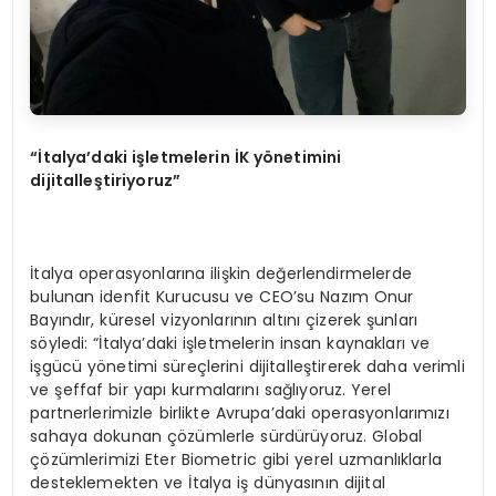
“İ
talya
’
daki i
ş
letmelerin
İ
K y
ö
netimini
dijitalle
ş
tiriyoruz
”
İtalya operasyonlarına ilişkin değerlendirmelerde
bulunan idenfit Kurucusu ve CEO’su Nazım Onur
Bayındır, küresel vizyonlarının altını çizerek şunları
söyledi: “İtalya’daki işletmelerin insan kaynakları ve
işgücü yönetimi süreçlerini dijitalleştirerek daha verimli
ve şeffaf bir yapı kurmalarını sağlıyoruz. Yerel
partnerlerimizle birlikte Avrupa’daki operasyonlarımızı
sahaya dokunan çözümlerle sürdürüyoruz. Global
çözümlerimizi Eter Biometric gibi yerel uzmanlıklarla
desteklemekten ve İtalya iş dünyasının dijital