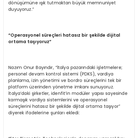
dönüşümüne ışık tutmaktan büyük memnuniyet
duyuyoruz.”
“
Operasyonel s
ü
re
ç
leri hatas
ı
z bir
ş
ekilde dijital
ortama ta
şı
yoruz
”
Nazım Onur Bayındır, “İtalya pazarındaki işletmelere;
personel devam kontrol sistemi (PDKS), vardiya
planlama, izin yönetimi ve bordro süreçlerini tek bir
platform üzerinden yönetme imkanı sunuyoruz.
İtalya’daki şirketler, idenfit’in modüler yapısı sayesinde
karmaşık vardiya sistemlerini ve operasyonel
süreçlerini hatasız bir şekilde dijital ortama taşıyor”
diyerek ifadelerine şunları ekledi: