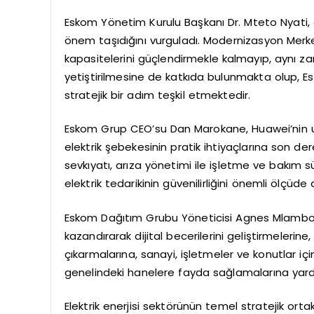
Eskom Yönetim Kurulu Başkanı Dr. Mteto Nyati, 
önem taşıdığını vurguladı. Modernizasyon Merke
kapasitelerini güçlendirmekle kalmayıp, aynı za
yetiştirilmesine de katkıda bulunmakta olup, 
stratejik bir adım teşkil etmektedir.
Eskom Grup CEO’su Dan Marokane, Huawei’nin uçt
elektrik şebekesinin pratik ihtiyaçlarına son d
sevkıyatı, arıza yönetimi ile işletme ve bakım s
elektrik tedarikinin güvenilirliğini önemli ölçüde a
Eskom Dağıtım Grubu Yöneticisi Agnes Mlambo, akı
kazandırarak dijital becerilerini geliştirmelerin
çıkarmalarına, sanayi, işletmeler ve konutlar için
genelindeki hanelere fayda sağlamalarına yardım
Elektrik enerjisi sektörünün temel stratejik ort