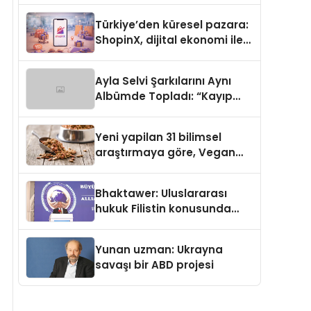
Türkiye’den küresel pazara:
ShopinX, dijital ekonomi ile
gerçek dünya alışverişini bir
araya getirmeyi hedefliyor
Ayla Selvi Şarkılarını Aynı
Albümde Topladı: “Kayıp
Kasetler 1” 31 Temmuz’da
Yayında
Yeni yapilan 31 bilimsel
araştırmaya göre, Vegan
Köpek Maması ve Vegan
Kedi Mamasının İyi
Bhaktawer: Uluslararası
Sindirildiğini Ortaya Koydu
hukuk Filistin konusunda
çifte standart uyguluyor
Yunan uzman: Ukrayna
savaşı bir ABD projesi