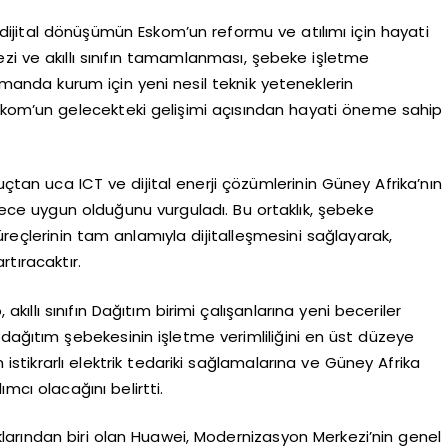
dijital dönüşümün Eskom’un reformu ve atılımı için hayati
zi ve akıllı sınıfın tamamlanması, şebeke işletme
manda kurum için yeni nesil teknik yeteneklerin
Eskom’un gelecekteki gelişimi açısından hayati öneme sahip
an uca ICT ve dijital enerji çözümlerinin Güney Afrika’nın
erece uygun olduğunu vurguladı. Bu ortaklık, şebeke
üreçlerinin tam anlamıyla dijitalleşmesini sağlayarak,
rtıracaktır.
llı sınıfın Dağıtım birimi çalışanlarına yeni beceriler
e, dağıtım şebekesinin işletme verimliliğini en üst düzeye
 istikrarlı elektrik tedariki sağlamalarına ve Güney Afrika
cı olacağını belirtti.
aklarından biri olan Huawei, Modernizasyon Merkezi’nin genel