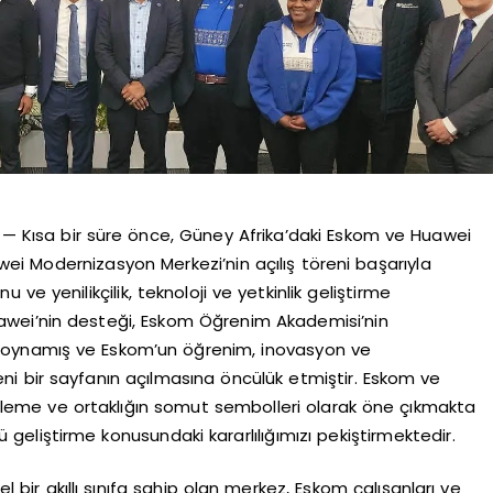
 Kısa bir süre önce, Güney Afrika’daki Eskom ve Huawei
i Modernizasyon Merkezi’nin açılış töreni başarıyla
unu ve yenilikçilik, teknoloji ve yetkinlik geliştirme
Huawei’nin desteği, Eskom Öğrenim Akademisi’nin
 oynamış ve Eskom’un öğrenim, inovasyon ve
i bir sayfanın açılmasına öncülük etmiştir. Eskom ve
ilerleme ve ortaklığın somut sembolleri olarak öne çıkmakta
 geliştirme konusundaki kararlılığımızı pekiştirmektedir.
el bir akıllı sınıfa sahip olan merkez, Eskom çalışanları ve