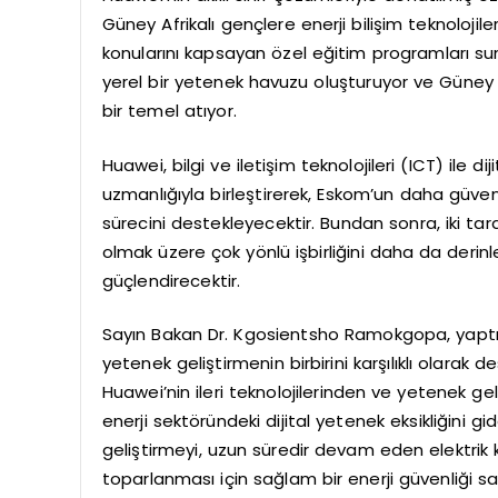
Güney Afrikalı gençlere enerji bilişim teknolojiler
konularını kapsayan özel eğitim programları su
yerel bir yetenek havuzu oluşturuyor ve Güney Af
bir temel atıyor.
Huawei, bilgi ve iletişim teknolojileri (ICT) ile di
uzmanlığıyla birleştirerek, Eskom’un daha güvenl
sürecini destekleyecektir. Bundan sonra, iki tar
olmak üzere çok yönlü işbirliğini daha da derinleş
güçlendirecektir.
Sayın Bakan Dr. Kgosientsho Ramokgopa, yaptığ
yetenek geliştirmenin birbirini karşılıklı olarak d
Huawei’nin ileri teknolojilerinden ve yetenek g
enerji sektöründeki dijital yetenek eksikliğini gid
geliştirmeyi, uzun süredir devam eden elektrik k
toparlanması için sağlam bir enerji güvenliği