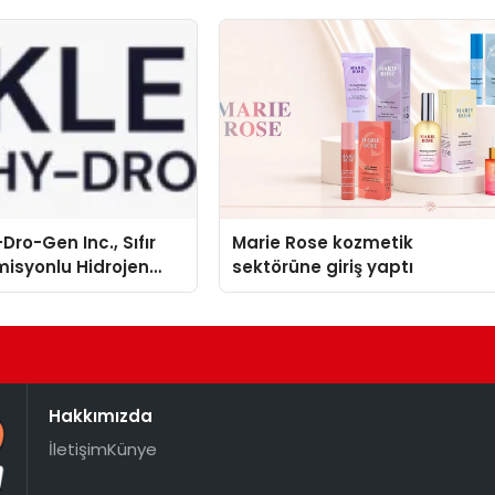
Dro-Gen Inc., Sıfır
Marie Rose kozmetik
isyonlu Hidrojen
sektörüne giriş yaptı
knolojisinde ISO ve
nleyici Onaylarını
Hakkımızda
İletişim
Künye