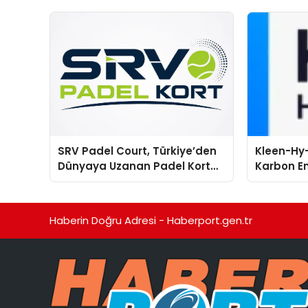
SRV Padel Court, Türkiye’den
Kleen-Hy-
Dünyaya Uzanan Padel Kort
Karbon Em
Üretiminde Güvenin Adresi
Isıtma Te
TSSA Düze
Aldı
Haberin Doğru Adresi - Haberport.gen.tr