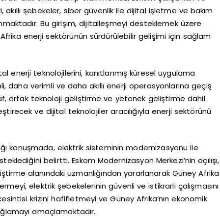
i, akıllı şebekeler, siber güvenlik ile dijital işletme ve bakım
nmaktadır. Bu girişim, dijitalleşmeyi desteklemek üzere
rika enerji sektörünün sürdürülebilir gelişimi için sağlam
jital enerji teknolojilerini, kanıtlanmış küresel uygulama
i, daha verimli ve daha akıllı enerji operasyonlarına geçiş
af, ortak teknoloji geliştirme ve yetenek geliştirme dahil
tirecek ve dijital teknolojiler aracılığıyla enerji sektörünü
ı konuşmada, elektrik sisteminin modernizasyonu ile
esteklediğini belirtti. Eskom Modernizasyon Merkezi’nin açılışı,
eliştirme alanındaki uzmanlığından yararlanarak Güney Afrika
ermeyi, elektrik şebekelerinin güvenli ve istikrarlı çalışmasını
esintisi krizini hafifletmeyi ve Güney Afrika’nın ekonomik
 sağlamayı amaçlamaktadır.