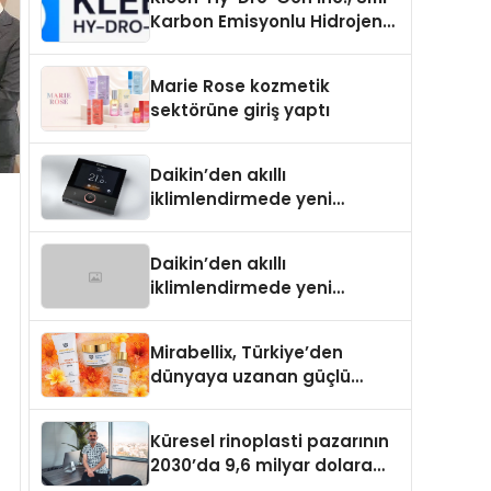
Karbon Emisyonlu Hidrojen
Isıtma Teknolojisinde ISO ve
TSSA Düzenleyici Onaylarını
Marie Rose kozmetik
Aldı
sektörüne giriş yaptı
Daikin’den akıllı
iklimlendirmede yeni
dönem: Madoka Plus
Türkiye’de
Daikin’den akıllı
iklimlendirmede yeni
dönem: Madoka Plus
Türkiye’de
Mirabellix, Türkiye’den
dünyaya uzanan güçlü
büyümesini sürdürüyor
Küresel rinoplasti pazarının
2030’da 9,6 milyar dolara
ulaşması bekleniyor