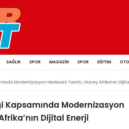
SAĞLIK
SPOR
MAGAZIN
SPOR
EĞITIM
OTO
amında Modernizasyon Merkezini Tanıttı; Güney Afrika’nın Dijital
liği Kapsamında Modernizasyon
frika’nın Dijital Enerji