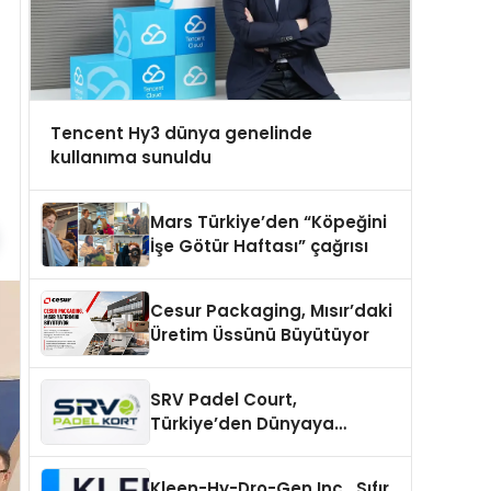
Tencent Hy3 dünya genelinde
kullanıma sunuldu
Mars Türkiye’den “Köpeğini
İşe Götür Haftası” çağrısı
Cesur Packaging, Mısır’daki
Üretim Üssünü Büyütüyor
SRV Padel Court,
Türkiye’den Dünyaya
Uzanan Padel Kort
Üretiminde Güvenin Adresi
Kleen-Hy-Dro-Gen Inc., Sıfır