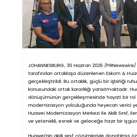
JOHANNESBURG, 30 Haziran 2026 /PRNewswire/ —
tarafından ortaklaşa düzenlenen Eskom & Huawe
gerçekleştirildi. Bu ortaklık, güçlü bir işbirliği ruh
konusundaki ortak kararlılığı yansıtmaktadır. 
dönüşümünün gerçekleşmesinde hayati bir rol
modernizasyon yolculuğunda heyecan verici yen
Huawei Modernizasyon Merkezi ile Akıllı Sınıf, 
ve yetenekli, esnek ve geleceğe hazır bir işgücü
Huawei’nin akıllı sınıf çözümleriyle donatılmış öz