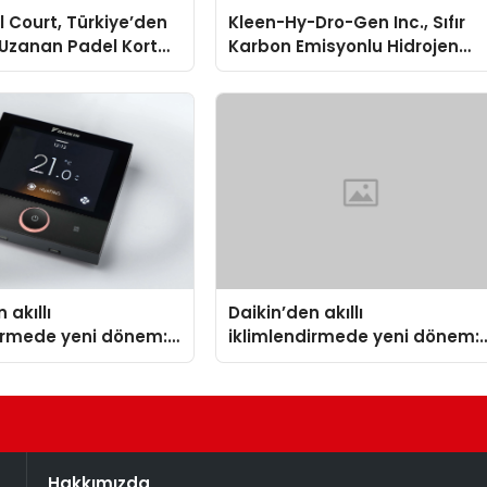
 Court, Türkiye’den
Kleen-Hy-Dro-Gen Inc., Sıfır
Uzanan Padel Kort
Karbon Emisyonlu Hidrojen
de Güvenin Adresi
Isıtma Teknolojisinde ISO ve
TSSA Düzenleyici Onaylarını
Aldı
 akıllı
Daikin’den akıllı
dirmede yeni dönem:
iklimlendirmede yeni dönem:
lus Türkiye’de
Madoka Plus Türkiye’de
Hakkımızda