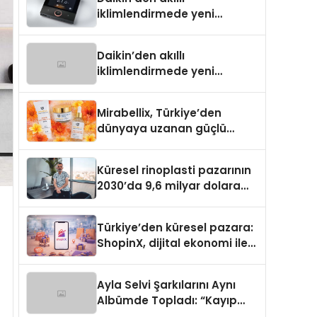
iklimlendirmede yeni
dönem: Madoka Plus
Türkiye’de
Daikin’den akıllı
iklimlendirmede yeni
dönem: Madoka Plus
Türkiye’de
Mirabellix, Türkiye’den
dünyaya uzanan güçlü
büyümesini sürdürüyor
Küresel rinoplasti pazarının
2030’da 9,6 milyar dolara
ulaşması bekleniyor
Türkiye’den küresel pazara:
ShopinX, dijital ekonomi ile
gerçek dünya alışverişini bir
araya getirmeyi hedefliyor
Ayla Selvi Şarkılarını Aynı
Albümde Topladı: “Kayıp
Kasetler 1” 31 Temmuz’da