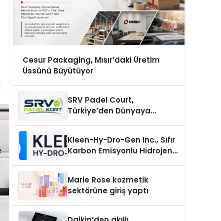
Cesur Packaging, Mısır’daki Üretim
Üssünü Büyütüyor
SRV Padel Court,
Türkiye’den Dünyaya
Uzanan Padel Kort
Üretiminde Güvenin Adresi
Kleen-Hy-Dro-Gen Inc., Sıfır
Karbon Emisyonlu Hidrojen
Isıtma Teknolojisinde ISO ve
TSSA Düzenleyici Onaylarını
Marie Rose kozmetik
Aldı
sektörüne giriş yaptı
Daikin’den akıllı