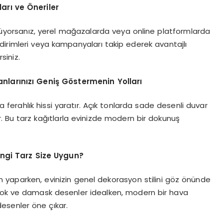
arı ve Öneriler
üyorsanız, yerel mağazalarda veya online platformlarda
dirimleri veya kampanyaları takip ederek avantajlı
siniz.
anlarınızı Geniş Göstermenin Yolları
a ferahlık hissi yaratır. Açık tonlarda sade desenli duvar
ir. Bu tarz kağıtlarla evinizde modern bir dokunuş
angi Tarz Size Uygun?
m yaparken, evinizin genel dekorasyon stilini göz önünde
arok ve damask desenler idealken, modern bir hava
esenler öne çıkar.