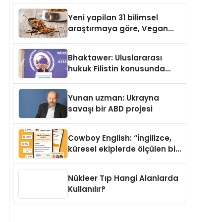
Yayında
Yeni yapilan 31 bilimsel
araştırmaya göre, Vegan
Köpek Maması ve Vegan
Kedi Mamasının İyi
Bhaktawer: Uluslararası
Sindirildiğini Ortaya Koydu
hukuk Filistin konusunda
çifte standart uyguluyor
Yunan uzman: Ukrayna
savaşı bir ABD projesi
Cowboy English: “İngilizce,
küresel ekiplerde ölçülen bir
iş yetkinliğine dönüşüyor”
Nükleer Tıp Hangi Alanlarda
Kullanılır?