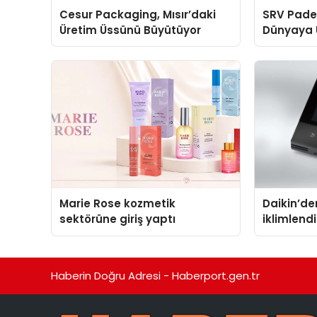
Cesur Packaging, Mısır’daki
SRV Padel
Üretim Üssünü Büyütüyor
Dünyaya 
Üretimin
Marie Rose kozmetik
Daikin’den
sektörüne giriş yaptı
iklimlen
Madoka P
Haberin Doğru Adresi - Haberport.gen.tr