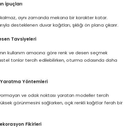
n İpuçları
e kalmaz, aynı zamanda mekana bir karakter katar.
la desteklenen duvar kağıtları, şıklığı ön plana çıkarır.
esen Tavsiyeleri
nın kullanım amacına göre renk ve desen seçmek
astel tonlar tercih edilebilirken, oturma odasında daha
i Yaratma Yöntemleri
yormayan ve odak noktası yaratan modeller tercih
yüksek görünmesini sağlarken, açık renkli kağıtlar ferah bir
ekorasyon Fikirleri