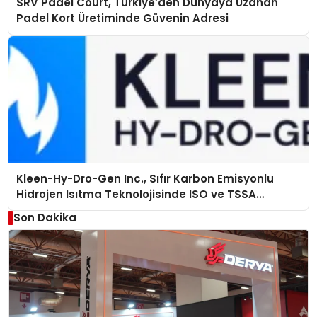
SRV Padel Court, Türkiye’den Dünyaya Uzanan
Padel Kort Üretiminde Güvenin Adresi
Kleen-Hy-Dro-Gen Inc., Sıfır Karbon Emisyonlu
Hidrojen Isıtma Teknolojisinde ISO ve TSSA
Düzenleyici Onaylarını Aldı
Son Dakika