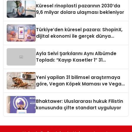
Küresel rinoplasti pazarının 2030’da
9,6 milyar dolara ulaşması bekleniyor
Türkiye’den küresel pazara: ShopinX,
dijital ekonomi ile gerçek dünya
alışverişini bir araya getirmeyi
hedefliyor
Ayla Selvi Şarkılarını Aynı Albümde
Topladı: “Kayıp Kasetler 1” 31
Temmuz’da Yayında
Yeni yapilan 31 bilimsel araştırmaya
göre, Vegan Köpek Maması ve Vegan
Kedi Mamasının İyi Sindirildiğini
Ortaya Koydu
Bhaktawer: Uluslararası hukuk Filistin
konusunda çifte standart uyguluyor