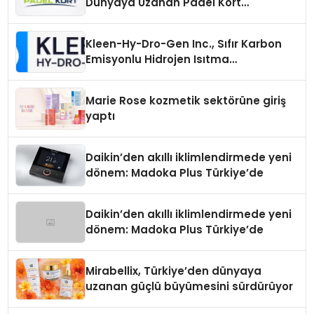
Dünyaya Uzanan Padel Kort
Üretiminde Güvenin Adresi
Kleen-Hy-Dro-Gen Inc., Sıfır Karbon
Emisyonlu Hidrojen Isıtma
Teknolojisinde ISO ve TSSA
Düzenleyici Onaylarını Aldı
Marie Rose kozmetik sektörüne giriş
yaptı
Daikin’den akıllı iklimlendirmede yeni
dönem: Madoka Plus Türkiye’de
Daikin’den akıllı iklimlendirmede yeni
dönem: Madoka Plus Türkiye’de
Mirabellix, Türkiye’den dünyaya
uzanan güçlü büyümesini sürdürüyor