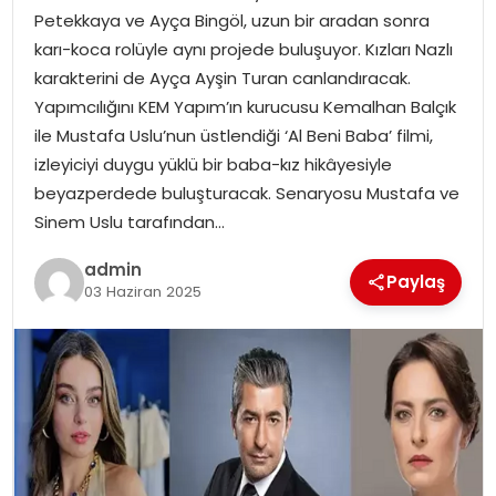
Petekkaya ve Ayça Bingöl, uzun bir aradan sonra
karı-koca rolüyle aynı projede buluşuyor. Kızları Nazlı
SPOR
karakterini de Ayça Ayşin Turan canlandıracak.
Yapımcılığını KEM Yapım’ın kurucusu Kemalhan Balçık
EĞITIM
ile Mustafa Uslu’nun üstlendiği ‘Al Beni Baba’ filmi,
izleyiciyi duygu yüklü bir baba-kız hikâyesiyle
OTOMOBIL
beyazperdede buluşturacak. Senaryosu Mustafa ve
Sinem Uslu tarafından…
TEKNOLOJI
admin
Paylaş
EKONOMI
03 Haziran 2025