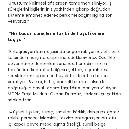
‘unuttum’ kelimesi ofislerden tamamen siliniyor. İş
süreçlerini kişilerin inisiyatifinden çıkarıp doğrudan
sisteme emanet ederek personel bağımlılığına son
veriyoruz.”
“
H
ı
z kadar, s
ü
re
ç
lerin takibi de hayati
ö
nem
ta
şı
yor”
“Entegrasyon karmaşasında boğulmak yerine, ofislerin
kalbindeki çalışma disiplinine odaklanıyoruz. Özellikle
beyanname dönemleri sonunda her adımın kim
tarafından kontrol edildiğinin şeffafça görülmesi,
meslek mensuplarında büyük bir denetim huzuru
yaratıyor. Bizim için hız, önemli bir kriter olsa da
doğruluğun hayati önem taşıdığına inanıyoruz” diyen
MCRM Proje Müdürü Özcan Durmaz, sözlerini şu şekilde
sonlandırdı:
“Müşteri ilişkileri, süreç, tahsilat, kârlılık, denetim, görev
takibi, personel işlemleri, takvim entegrasyonları, ofis
içi kapalı devre mesajlaşma özelliği, süreli belge