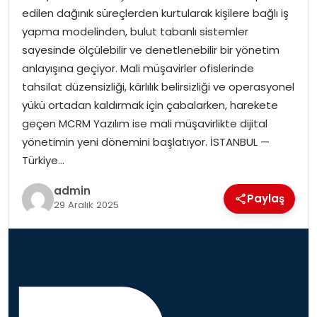
edilen dağınık süreçlerden kurtularak kişilere bağlı iş
yapma modelinden, bulut tabanlı sistemler
SPOR
sayesinde ölçülebilir ve denetlenebilir bir yönetim
anlayışına geçiyor. Mali müşavirler ofislerinde
EĞITIM
tahsilat düzensizliği, kârlılık belirsizliği ve operasyonel
yükü ortadan kaldırmak için çabalarken, harekete
OTOMOBIL
geçen MCRM Yazılım ise mali müşavirlikte dijital
yönetimin yeni dönemini başlatıyor. İSTANBUL —
TEKNOLOJI
Türkiye…
EKONOMI
admin
Paylaş
29 Aralık 2025