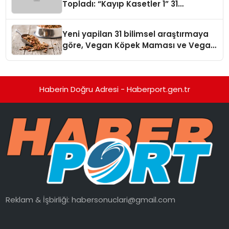
Topladı: “Kayıp Kasetler 1” 31
Temmuz’da Yayında
Yeni yapilan 31 bilimsel araştırmaya
göre, Vegan Köpek Maması ve Vegan
Kedi Mamasının İyi Sindirildiğini
Ortaya Koydu
Haberin Doğru Adresi - Haberport.gen.tr
Reklam & İşbirliği:
habersonuclari@gmail.com