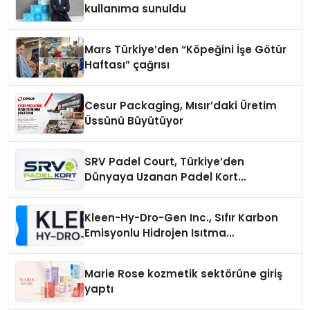
kullanıma sunuldu
Mars Türkiye’den “Köpeğini İşe Götür
Haftası” çağrısı
Cesur Packaging, Mısır’daki Üretim
Üssünü Büyütüyor
SRV Padel Court, Türkiye’den
Dünyaya Uzanan Padel Kort
Üretiminde Güvenin Adresi
Kleen-Hy-Dro-Gen Inc., Sıfır Karbon
Emisyonlu Hidrojen Isıtma
Teknolojisinde ISO ve TSSA
Düzenleyici Onaylarını Aldı
Marie Rose kozmetik sektörüne giriş
yaptı