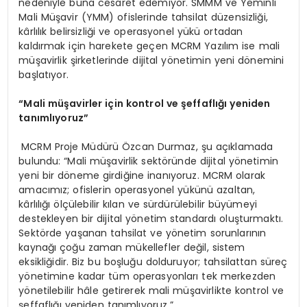
nedeniyle buna cesaret edemiyor. SMMM ve Yeminli
Mali Müşavir (YMM) ofislerinde tahsilat düzensizliği,
kârlılık belirsizliği ve operasyonel yükü ortadan
kaldırmak için harekete geçen MCRM Yazılım ise mali
müşavirlik şirketlerinde dijital yönetimin yeni dönemini
başlatıyor.
“
Mali m
üş
avirler i
ç
in kontrol ve
ş
effafl
ığı
yeniden
tan
ı
ml
ı
yoruz
”
MCRM Proje Müdürü Özcan Durmaz, şu açıklamada
bulundu: “Mali müşavirlik sektöründe dijital yönetimin
yeni bir döneme girdiğine inanıyoruz. MCRM olarak
amacımız; ofislerin operasyonel yükünü azaltan,
kârlılığı ölçülebilir kılan ve sürdürülebilir büyümeyi
destekleyen bir dijital yönetim standardı oluşturmaktı.
Sektörde yaşanan tahsilat ve yönetim sorunlarının
kaynağı çoğu zaman mükellefler değil, sistem
eksikliğidir. Biz bu boşluğu dolduruyor; tahsilattan süreç
yönetimine kadar tüm operasyonları tek merkezden
yönetilebilir hâle getirerek mali müşavirlikte kontrol ve
şeffaflığı yeniden tanımlıyoruz.”