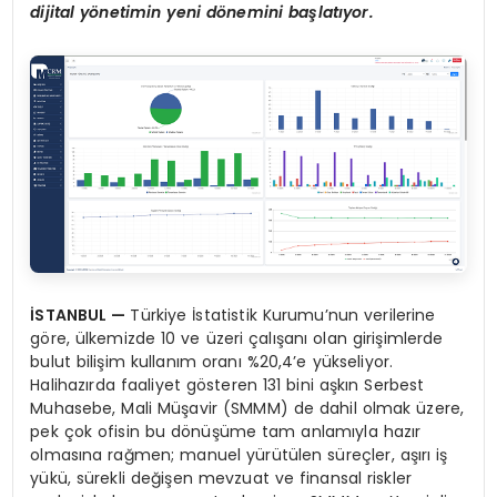
dijital y
ö
netimin yeni d
ö
nemini ba
ş
lat
ı
yor.
İ
STANBUL
—
Türkiye İstatistik Kurumu’nun verilerine
göre, ülkemizde 10 ve üzeri çalışanı olan girişimlerde
bulut bilişim kullanım oranı %20,4’e yükseliyor.
Halihazırda faaliyet gösteren 131 bini aşkın Serbest
Muhasebe, Mali Müşavir (SMMM) de dahil olmak üzere,
pek çok ofisin bu dönüşüme tam anlamıyla hazır
olmasına rağmen; manuel yürütülen süreçler, aşırı iş
yükü, sürekli değişen mevzuat ve finansal riskler