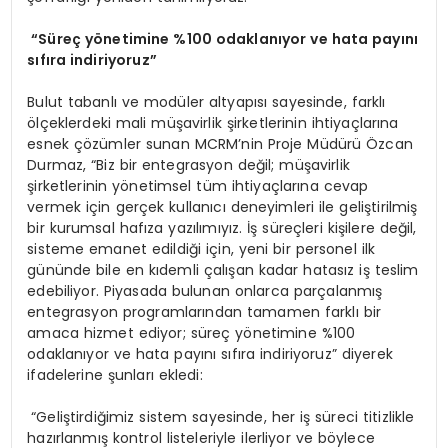
“
Su
rec
̧
yo
netimine %100 odaklan
ı
yor ve hata pay
ı
n
ı
s
ı
f
ı
ra indiriyoruz
”
Bulut tabanlı ve modüler altyapısı sayesinde, farklı
ölçeklerdeki mali müşavirlik şirketlerinin ihtiyaçlarına
esnek çözümler sunan MCRM’nin Proje Müdürü Özcan
Durmaz, “Biz bir entegrasyon değil; müşavirlik
şirketlerinin yönetimsel tüm ihtiyaçlarına cevap
vermek için gerçek kullanıcı deneyimleri ile geliştirilmiş
bir kurumsal hafıza yazılımıyız. İş süreçleri kişilere değil,
sisteme emanet edildiği için, yeni bir personel ilk
gününde bile en kıdemli çalışan kadar hatasız iş teslim
edebiliyor. Piyasada bulunan onlarca parçalanmış
entegrasyon programlarından tamamen farklı bir
amaca hizmet ediyor; süreç yönetimine %100
odaklanıyor ve hata payını sıfıra indiriyoruz” diyerek
ifadelerine şunları ekledi:
“Geliştirdiğimiz sistem sayesinde, her iş süreci titizlikle
hazırlanmış kontrol listeleriyle ilerliyor ve böylece