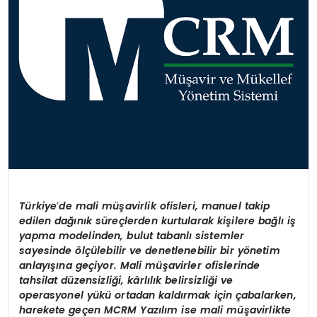
T
ü
rkiye
’
de m
ali
m
üş
avirlik ofisleri, manuel takip
edilen da
ğı
n
ı
k s
ü
re
ç
lerden kurtularak ki
ş
ilere ba
ğ
l
ı
i
ş
yapma modelinden, bulut tabanl
ı
sistemler
sayesinde
ö
l
çü
lebilir ve denetlenebilir bir y
ö
netim
anlay
ışı
na ge
ç
iyor. Mali m
üş
avirler ofislerinde
tahsilat d
ü
zensizli
ğ
i, k
â
rl
ı
l
ı
k belirsizli
ğ
i ve
operasyonel y
ü
k
ü
ortadan kald
ı
rmak i
ç
in
ç
abalarken,
harekete ge
ç
en MCRM Yaz
ı
l
ı
m ise m
ali
m
üş
avirlikte