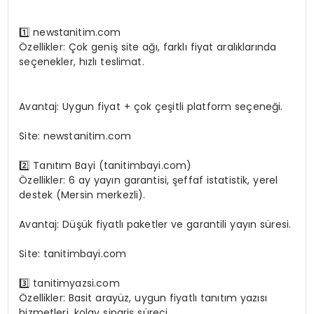
1️⃣ newstanitim.com
Özellikler: Çok geniş site ağı, farklı fiyat aralıklarında
seçenekler, hızlı teslimat.
En Yeni AI Araçlarıyla Verimliliği Artırma Yolları
Avantaj: Uygun fiyat + çok çeşitli platform seçeneği.
Site: newstanitim.com
2️⃣ Tanıtım Bayi (tanitimbayi.com)
Özellikler: 6 ay yayın garantisi, şeffaf istatistik, yerel
destek (Mersin merkezli).
Avantaj: Düşük fiyatlı paketler ve garantili yayın süresi.
Site: tanitimbayi.com
3️⃣ tanitimyazsi.com
Özellikler: Basit arayüz, uygun fiyatlı tanıtım yazısı
hizmetleri, kolay sipariş süreci.