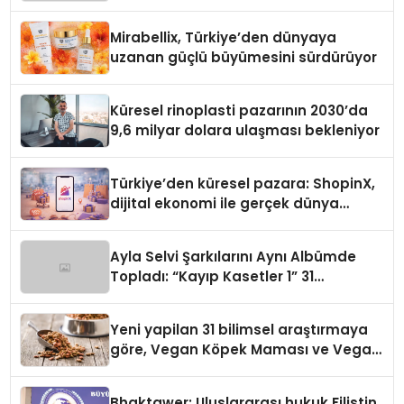
Mirabellix, Türkiye’den dünyaya
uzanan güçlü büyümesini sürdürüyor
Küresel rinoplasti pazarının 2030’da
9,6 milyar dolara ulaşması bekleniyor
Türkiye’den küresel pazara: ShopinX,
dijital ekonomi ile gerçek dünya
alışverişini bir araya getirmeyi
hedefliyor
Ayla Selvi Şarkılarını Aynı Albümde
Topladı: “Kayıp Kasetler 1” 31
Temmuz’da Yayında
Yeni yapilan 31 bilimsel araştırmaya
göre, Vegan Köpek Maması ve Vegan
Kedi Mamasının İyi Sindirildiğini
Ortaya Koydu
Bhaktawer: Uluslararası hukuk Filistin