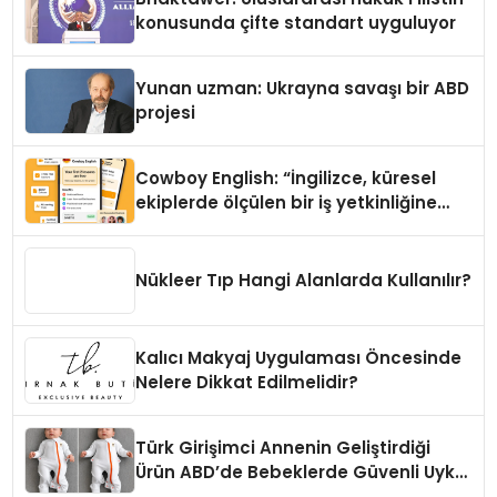
konusunda çifte standart uyguluyor
Yunan uzman: Ukrayna savaşı bir ABD
projesi
Cowboy English: “İngilizce, küresel
ekiplerde ölçülen bir iş yetkinliğine
dönüşüyor”
Nükleer Tıp Hangi Alanlarda Kullanılır?
Kalıcı Makyaj Uygulaması Öncesinde
Nelere Dikkat Edilmelidir?
Türk Girişimci Annenin Geliştirdiği
Ürün ABD’de Bebeklerde Güvenli Uyku
Standardına Yeni Bir Bakış Açısı