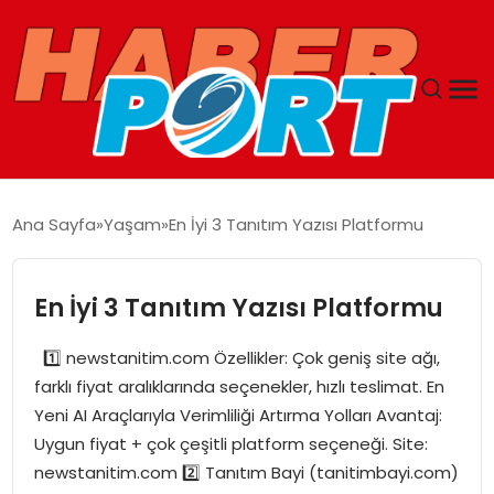
ANASAYFA
Ana Sayfa
Yaşam
En İyi 3 Tanıtım Yazısı Platformu
GUNCEL
En İyi 3 Tanıtım Yazısı Platformu
YAŞAM
1️⃣ newstanitim.com Özellikler: Çok geniş site ağı,
SAĞLIK
farklı fiyat aralıklarında seçenekler, hızlı teslimat. En
Yeni AI Araçlarıyla Verimliliği Artırma Yolları Avantaj:
SPOR
Uygun fiyat + çok çeşitli platform seçeneği. Site:
newstanitim.com 2️⃣ Tanıtım Bayi (tanitimbayi.com)
MAGAZIN