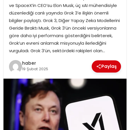
ve SpaceX’in CEO’su Elon Musk, üç xAI mühendisiyle
düzenlediği canlı yayında Grok 3’e ilişkin önemli
SPOR
bilgiler paylaştı. Grok 3, Diğer Yapay Zeka Modellerini
Geride Bıraktı Musk, Grok 3’ün önceki versiyonlarına
EĞITIM
göre daha iyi performans gösterdiğini belirterek,
Grok’un evreni anlamak misyonuyla ilerlediğini
OTOMOBIL
vurguladı. Grok 3’ün, sektördeki rakipleri olan…
TEKNOLOJI
haber
Paylaş
19 Şubat 2025
EKONOMI