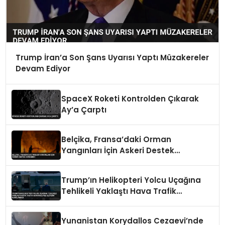
Trump İran’a Son Şans Uyarısı Yaptı Müzakereler
Devam Ediyor
SpaceX Roketi Kontrolden Çıkarak
Ay’a Çarptı
Belçika, Fransa’daki Orman
Yangınları İçin Askeri Destek
Gönderdi
Trump’ın Helikopteri Yolcu Uçağına
Tehlikeli Yaklaştı Hava Trafik
Kontrolüyle İletişim Kurulamadı
Yunanistan Korydallos Cezaevi’nde