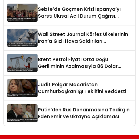
Sebte’de Göçmen Krizi İspanya’yı
Sarstı Ulusal Acil Durum Çağrısı
Yapıldı
Wall Street Journal Körfez Ülkelerinin
İran’a Gizli Hava Saldırıları
Düzenlediğini İddia Etti
Brent Petrol Fiyatı Orta Doğu
Geriliminin Azalmasıyla 86 Dolar
Seviyesine Geriledi
Judit Polgar Macaristan
Cumhurbaşkanlığı Teklifini Reddetti
Putin’den Rus Donanmasına Tedirgin
Eden Emir ve Ukrayna Açıklaması