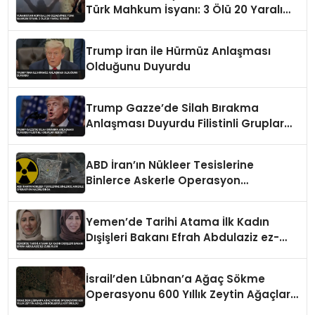
Türk Mahkum İsyanı: 3 Ölü 20 Yaralı
İddiası
Trump İran ile Hürmüz Anlaşması
Olduğunu Duyurdu
Trump Gazze’de Silah Bırakma
Anlaşması Duyurdu Filistinli Gruplar
Reddetti
ABD İran’ın Nükleer Tesislerine
Binlerce Askerle Operasyon
Hazırlığında
Yemen’de Tarihi Atama İlk Kadın
Dışişleri Bakanı Efrah Abdulaziz ez-
Zube Oldu
İsrail’den Lübnan’a Ağaç Sökme
Operasyonu 600 Yıllık Zeytin Ağaçları
Kökleriyle Götürüldü