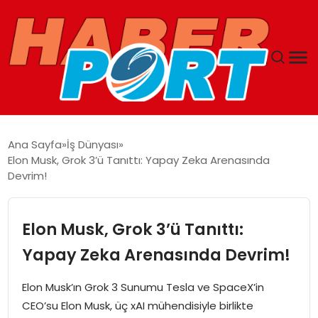
ANASAYFA
Ana Sayfa
İş Dünyası
Elon Musk, Grok 3’ü Tanıttı: Yapay Zeka Arenasında
GUNCEL
Devrim!
YAŞAM
Elon Musk, Grok 3’ü Tanıttı:
SAĞLIK
Yapay Zeka Arenasında Devrim!
SPOR
Elon Musk’ın Grok 3 Sunumu Tesla ve SpaceX’in
CEO’su Elon Musk, üç xAI mühendisiyle birlikte
MAGAZIN