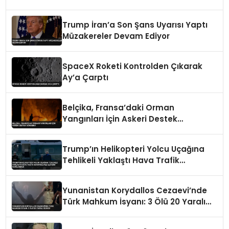
Trump İran’a Son Şans Uyarısı Yaptı
Müzakereler Devam Ediyor
SpaceX Roketi Kontrolden Çıkarak
Ay’a Çarptı
Belçika, Fransa’daki Orman
Yangınları İçin Askeri Destek
Gönderdi
Trump’ın Helikopteri Yolcu Uçağına
Tehlikeli Yaklaştı Hava Trafik
Kontrolüyle İletişim Kurulamadı
Yunanistan Korydallos Cezaevi’nde
Türk Mahkum İsyanı: 3 Ölü 20 Yaralı
İddiası