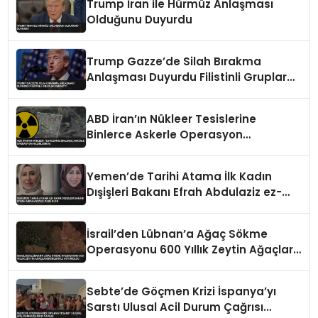
Trump İran ile Hürmüz Anlaşması
Olduğunu Duyurdu
Trump Gazze’de Silah Bırakma
Anlaşması Duyurdu Filistinli Gruplar
Reddetti
ABD İran’ın Nükleer Tesislerine
Binlerce Askerle Operasyon
Hazırlığında
Yemen’de Tarihi Atama İlk Kadın
Dışişleri Bakanı Efrah Abdulaziz ez-
Zube Oldu
İsrail’den Lübnan’a Ağaç Sökme
Operasyonu 600 Yıllık Zeytin Ağaçları
Kökleriyle Götürüldü
Sebte’de Göçmen Krizi İspanya’yı
Sarstı Ulusal Acil Durum Çağrısı