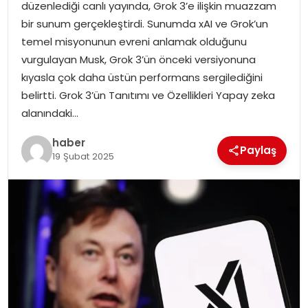
düzenlediği canlı yayında, Grok 3’e ilişkin muazzam
bir sunum gerçekleştirdi. Sunumda xAI ve Grok’un
SPOR
temel misyonunun evreni anlamak olduğunu
vurgulayan Musk, Grok 3’ün önceki versiyonuna
EĞITIM
kıyasla çok daha üstün performans sergilediğini
belirtti. Grok 3’ün Tanıtımı ve Özellikleri Yapay zeka
OTOMOBIL
alanındaki…
haber
TEKNOLOJI
Paylaş
19 Şubat 2025
EKONOMI