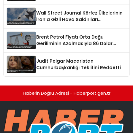
Yapıldı
Wall Street Journal Körfez Ülkelerinin
İran’a Gizli Hava Saldırıları
Düzenlediğini İddia Etti
Brent Petrol Fiyatı Orta Doğu
Geriliminin Azalmasıyla 86 Dolar
Seviyesine Geriledi
Judit Polgar Macaristan
Cumhurbaşkanlığı Teklifini Reddetti
Haberin Doğru Adresi - Haberport.gen.tr