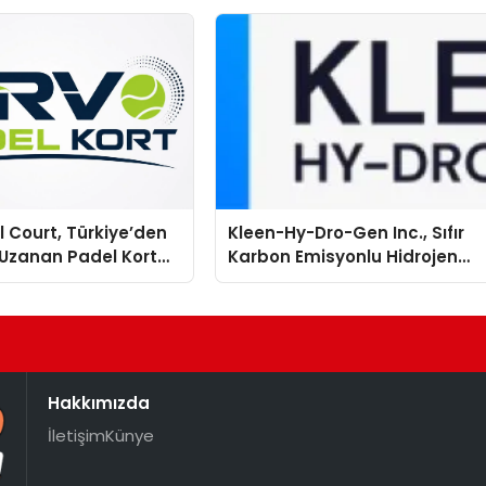
 Court, Türkiye’den
Kleen-Hy-Dro-Gen Inc., Sıfır
Uzanan Padel Kort
Karbon Emisyonlu Hidrojen
de Güvenin Adresi
Isıtma Teknolojisinde ISO ve
TSSA Düzenleyici Onaylarını
Aldı
Hakkımızda
İletişim
Künye