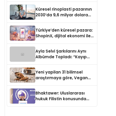
Küresel rinoplasti pazarının
2030’da 9,6 milyar dolara
ulaşması bekleniyor
Türkiye’den küresel pazara:
ShopinX, dijital ekonomi ile
gerçek dünya alışverişini bir
araya getirmeyi hedefliyor
Ayla Selvi Şarkılarını Aynı
Albümde Topladı: “Kayıp
Kasetler 1” 31 Temmuz’da
Yayında
Yeni yapilan 31 bilimsel
araştırmaya göre, Vegan
Köpek Maması ve Vegan
Kedi Mamasının İyi
Bhaktawer: Uluslararası
Sindirildiğini Ortaya Koydu
hukuk Filistin konusunda
çifte standart uyguluyor