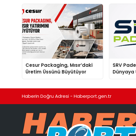
sergiledi
Cesur Packaging, Mısır’daki
SRV Padel
Üretim Üssünü Büyütüyor
Dünyaya 
Üretimin
Haberin Doğru Adresi - Haberport.gen.tr