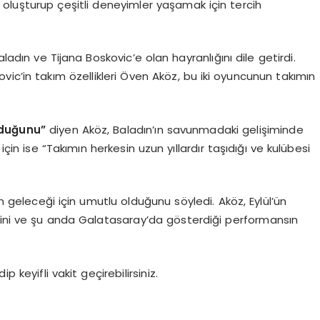
oluşturup çeşitli deneyimler yaşamak için tercih
aladın ve Tijana Boskovic’e olan hayranlığını dile getirdi.
ic’in takım özellikleri Öven Aköz, bu iki oyuncunun takımın
lduğunu”
diyen Aköz, Baladın’ın savunmadaki gelişiminde
için ise “Takımın herkesin uzun yıllardır taşıdığı ve kulübesi
geleceği için umutlu olduğunu söyledi. Aköz, Eylül’ün
ğini ve şu anda Galatasaray’da gösterdiği performansın
 keyifli vakit geçirebilirsiniz.