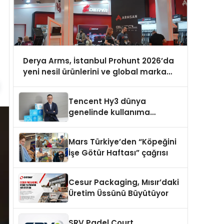
Derya Arms, İstanbul Prohunt 2026’da
yeni nesil ürünlerini ve global marka
vizyonunu sergiledi
Tencent Hy3 dünya
genelinde kullanıma
sunuldu
Mars Türkiye’den “Köpeğini
İşe Götür Haftası” çağrısı
Cesur Packaging, Mısır’daki
Üretim Üssünü Büyütüyor
SRV Padel Court,