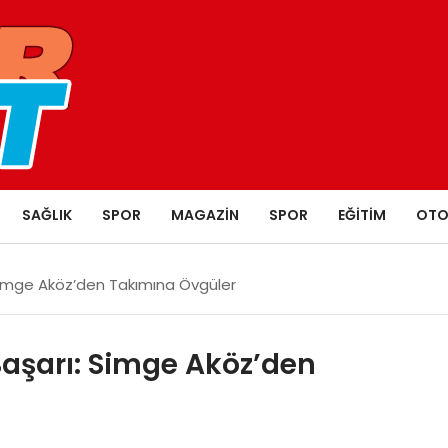
SAĞLIK
SPOR
MAGAZIN
SPOR
EĞITIM
OTO
: Simge Aköz’den Takımına Övgüler
 Başarı: Simge Aköz’den