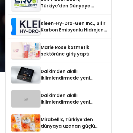
Türkiye’den Dünyaya
Uzanan Padel Kort
Üretiminde Güvenin Adresi
Kleen-Hy-Dro-Gen Inc., Sıfır
Karbon Emisyonlu Hidrojen
Isıtma Teknolojisinde ISO ve
TSSA Düzenleyici Onaylarını
Marie Rose kozmetik
Aldı
sektörüne giriş yaptı
Daikin’den akıllı
iklimlendirmede yeni
dönem: Madoka Plus
Türkiye’de
Daikin’den akıllı
iklimlendirmede yeni
dönem: Madoka Plus
Türkiye’de
Mirabellix, Türkiye’den
dünyaya uzanan güçlü
büyümesini sürdürüyor