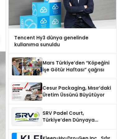
Tencent Hy3 dünya genelinde
kullanıma sunuldu
Mars Türkiye’den “Köpeğini
İşe Götür Haftası” çağrısı
Cesur Packaging, Mısır’daki
Üretim Üssünü Büyütüyor
SRV Padel Court,
Türkiye’den Dünyaya
Uzanan Padel Kort
Üretiminde Güvenin Adresi
Kleen-Hy-Dro-Gen Inc., Sıfır