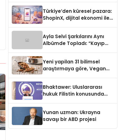
Türkiye’den küresel pazara:
ShopinX, dijital ekonomi ile
gerçek dünya alışverişini bir
araya getirmeyi hedefliyor
Ayla Selvi Şarkılarını Aynı
Albümde Topladı: “Kayıp
Kasetler 1” 31 Temmuz’da
Yayında
Yeni yapilan 31 bilimsel
araştırmaya göre, Vegan
Köpek Maması ve Vegan
Kedi Mamasının İyi
Bhaktawer: Uluslararası
Sindirildiğini Ortaya Koydu
hukuk Filistin konusunda
çifte standart uyguluyor
Yunan uzman: Ukrayna
savaşı bir ABD projesi