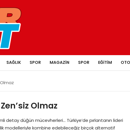
SAĞLIK
SPOR
MAGAZIN
SPOR
EĞITIM
OTO
z Olmaz
 Zen’siz Olmaz
emli detay düğün mücevherleri… Türkiye’de pırlantanın lideri
lik modelleriyle kombine edebileceğiz birçok alternatif