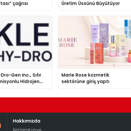
tası” çağrısı
Üretim Üssünü Büyütüyor
Dro-Gen Inc., Sıfır
Marie Rose kozmetik
isyonlu Hidrojen
sektörüne giriş yaptı
knolojisinde ISO ve
nleyici Onaylarını
Hakkımızda
İletişim
Künye