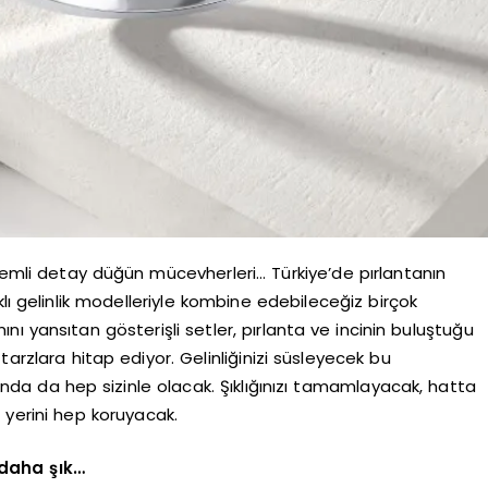
önemli detay düğün mücevherleri… Türkiye’de pırlantanın
lı gelinlik modelleriyle kombine edebileceğiz birçok
mını yansıtan gösterişli setler, pırlanta ve incinin buluştuğu
tarzlara hitap ediyor. Gelinliğinizi süsleyecek bu
da da hep sizinle olacak. Şıklığınızı tamamlayacak, hatta
l yerini hep koruyacak.
 daha şık…