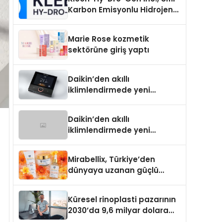
Karbon Emisyonlu Hidrojen
Isıtma Teknolojisinde ISO ve
TSSA Düzenleyici Onaylarını
Marie Rose kozmetik
Aldı
sektörüne giriş yaptı
Daikin’den akıllı
iklimlendirmede yeni
dönem: Madoka Plus
Türkiye’de
Daikin’den akıllı
iklimlendirmede yeni
dönem: Madoka Plus
Türkiye’de
Mirabellix, Türkiye’den
dünyaya uzanan güçlü
büyümesini sürdürüyor
Küresel rinoplasti pazarının
2030’da 9,6 milyar dolara
ulaşması bekleniyor