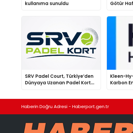
kullanıma sunuldu
Götür Haf
SRV Padel Court, Türkiye’den
Kleen-Hy-
Dünyaya Uzanan Padel Kort
Karbon Em
Üretiminde Güvenin Adresi
Isıtma Te
TSSA Düze
Aldı
Haberin Doğru Adresi - Haberport.gen.tr