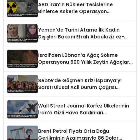
ABD İran’ın Nükleer Tesislerine
Binlerce Askerle Operasyon
Hazırlığında
Yemen’de Tarihi Atama İlk Kadın
Dışişleri Bakanı Efrah Abdulaziz ez-
Zube Oldu
İsrail’den Lübnan’a Ağaç Sökme
Operasyonu 600 Yıllık Zeytin Ağaçları
Kökleriyle Götürüldü
Sebte’de Göçmen Krizi İspanya’yı
Sarstı Ulusal Acil Durum Çağrısı
Yapıldı
Wall Street Journal Körfez Ülkelerinin
İran’a Gizli Hava Saldırıları
Düzenlediğini İddia Etti
Brent Petrol Fiyatı Orta Doğu
Geriliminin Azalmasıyla 86 Dolar