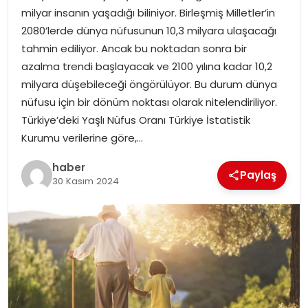
milyar insanın yaşadığı biliniyor. Birleşmiş Milletler’in
2080’lerde dünya nüfusunun 10,3 milyara ulaşacağı
SPOR
tahmin ediliyor. Ancak bu noktadan sonra bir
azalma trendi başlayacak ve 2100 yılına kadar 10,2
EĞITIM
milyara düşebileceği öngörülüyor. Bu durum dünya
nüfusu için bir dönüm noktası olarak nitelendiriliyor.
OTOMOBIL
Türkiye’deki Yaşlı Nüfus Oranı Türkiye İstatistik
Kurumu verilerine göre,…
TEKNOLOJI
haber
Paylaş
EKONOMI
30 Kasım 2024