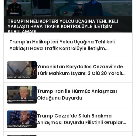
Trump’ın Helikopteri Yolcu Uçağına Tehlikeli
Yaklaştı Hava Trafik Kontrolüyle İletişim
Kurulamadı
Yunanistan Korydallos Cezaevi’nde
Türk Mahkum İsyanı: 3 Ölü 20 Yaralı
İddiası
Trump İran ile Hürmüz Anlaşması
Olduğunu Duyurdu
Trump Gazze’de Silah Bırakma
Anlaşması Duyurdu Filistinli Gruplar
Reddetti