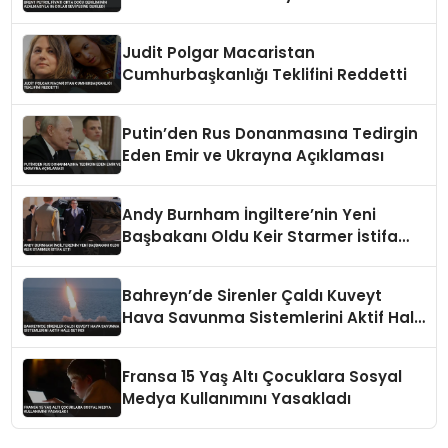
Seviyesine Geriledi
Judit Polgar Macaristan
Cumhurbaşkanlığı Teklifini Reddetti
Putin’den Rus Donanmasına Tedirgin
Eden Emir ve Ukrayna Açıklaması
Andy Burnham İngiltere’nin Yeni
Başbakanı Oldu Keir Starmer İstifa
Etti
Bahreyn’de Sirenler Çaldı Kuveyt
Hava Savunma Sistemlerini Aktif Hale
Getirdi
Fransa 15 Yaş Altı Çocuklara Sosyal
Medya Kullanımını Yasakladı